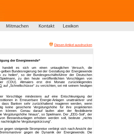
Diesen Artikel ausdrucken
nigung der Energiewende“
n handelt es sich um einen untauglichen Versuch, die
-gelben Bundesregierung bei der Gestaltung der Energiewende
 zu heilen“, so der Bundesgeschäftsführer der Deutschen
Spielmann, zu den heute veröffentlichten Vorschlägen von
aier (CDU). Altmaiers erst drei Monate zurückliegendes
G
auf „Schnellschüsse“ zu verzichten, sei mit seinem heutigen
der Vorschläge mindestens auf eine Entschleunigung der
stitionen in Erneuerbare Energie-Anlagen unattraktiver und
r, dass Banken sehr zurückhaltend reagieren werden, wenn
ig keine gesicherte Vergütungshöhe für ihre projektierten
n können. Genau darauf laufen aber der flexibilisierte
e Vergütungshöhe hinaus“, so Spielmann. Der „EEG-Soli“, der
 von Bestandsanlagen erhoben werden soll, bedeute „nichts
ge nachträgliche Vergütungskürzung“.
se gegen steigende Strompreise verbirgt sich nach Ansicht der
s Bremsmanöver gegen die Dynamik der Energiewende. Die