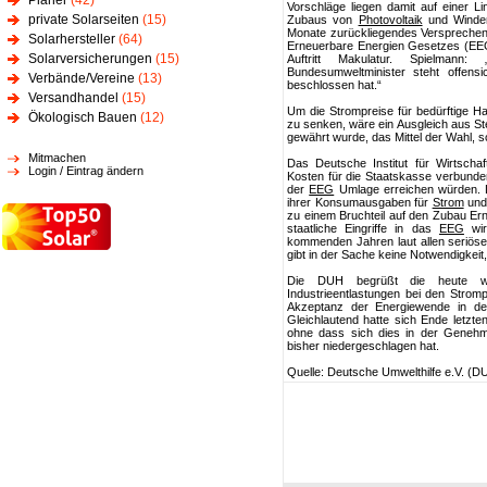
Planer
(42)
Vorschläge liegen damit auf einer 
private Solarseiten
(15)
Zubaus von
Photovoltaik
und Windene
Monate zurückliegendes Versprechen
Solarhersteller
(64)
Erneuerbare Energien Gesetzes (EEG)
Solarversicherungen
(15)
Auftritt Makulatur. Spielmann:
Bundesumweltminister steht offensi
Verbände/Vereine
(13)
beschlossen hat.“
Versandhandel
(15)
Um die Strompreise für bedürftige H
Ökologisch Bauen
(12)
zu senken, wäre ein Ausgleich aus Ste
gewährt wurde, das Mittel der Wahl, 
Mitmachen
Das Deutsche Institut für Wirtscha
Login / Eintrag ändern
Kosten für die Staatskasse verbunde
der
EEG
Umlage erreichen würden. D
ihrer Konsumausgaben für
Strom
und 
zu einem Bruchteil auf den Zubau Er
staatliche Eingriffe in das
EEG
wir
kommenden Jahren laut allen seriös
gibt in der Sache keine Notwendigkeit,
Die DUH begrüßt die heute wie
Industrieentlastungen bei den Strom
Akzeptanz der Energiewende in der 
Gleichlautend hatte sich Ende letzt
ohne dass sich dies in der Genehmi
bisher niedergeschlagen hat.
Quelle: Deutsche Umwelthilfe e.V. (D