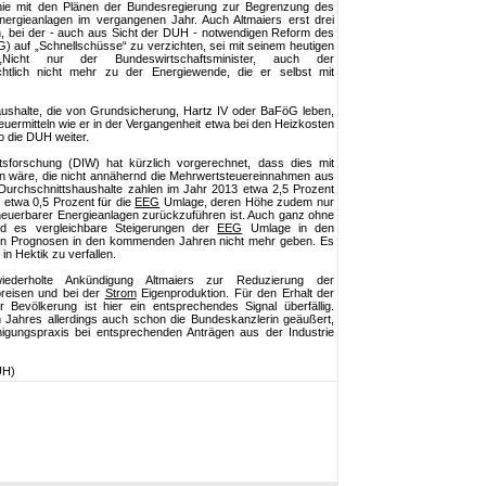
Linie mit den Plänen der Bundesregierung zur Begrenzung des
rgieanlagen im vergangenen Jahr. Auch Altmaiers erst drei
, bei der - auch aus Sicht der DUH - notwendigen Reform des
 auf „Schnellschüsse“ zu verzichten, sei mit seinem heutigen
 „Nicht nur der Bundeswirtschaftsminister, auch der
chtlich nicht mehr zu der Energiewende, die er selbst mit
aushalte, die von Grundsicherung, Hartz IV oder BaFöG leben,
uermitteln wie er in der Vergangenheit etwa bei den Heizkosten
so die DUH weiter.
ftsforschung (DIW) hat kürzlich vorgerechnet, dass dies mit
n wäre, die nicht annähernd die Mehrwertsteuereinnahmen aus
urchschnittshaushalte zahlen im Jahr 2013 etwa 2,5 Prozent
etwa 0,5 Prozent für die
EEG
Umlage, deren Höhe zudem nur
neuerbarer Energieanlagen zurückzuführen ist. Auch ganz ohne
d es vergleichbare Steigerungen der
EEG
Umlage in den
en Prognosen in den kommenden Jahren nicht mehr geben. Es
 in Hektik zu verfallen.
derholte Ankündigung Altmaiers zur Reduzierung der
preisen und bei der
Strom
Eigenproduktion. Für den Erhalt der
Bevölkerung ist hier ein entsprechendes Signal überfällig.
en Jahres allerdings auch schon die Bundeskanzlerin geäußert,
gungspraxis bei entsprechenden Anträgen aus der Industrie
UH)