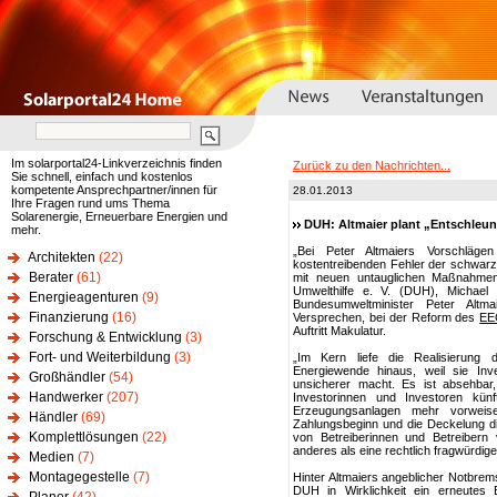
Im solarportal24-Linkverzeichnis finden
Zurück zu den Nachrichten...
Sie schnell, einfach und kostenlos
kompetente Ansprechpartner/innen für
28.01.2013
Ihre Fragen rund ums Thema
Solarenergie, Erneuerbare Energien und
DUH: Altmaier plant „Entschleu
mehr.
„Bei Peter Altmaiers Vorschläge
Architekten
(22)
kostentreibenden Fehler der schwarz
Berater
(61)
mit neuen untauglichen Maßnahmen
Umwelthilfe e. V. (DUH), Michael 
Energieagenturen
(9)
Bundesumweltminister Peter Altm
Finanzierung
(16)
Versprechen, bei der Reform des
EE
Auftritt Makulatur.
Forschung & Entwicklung
(3)
Fort- und Weiterbildung
(3)
„Im Kern liefe die Realisierung 
Energiewende hinaus, weil sie Inve
Großhändler
(54)
unsicherer macht. Es ist absehba
Handwerker
(207)
Investorinnen und Investoren künft
Erzeugungsanlagen mehr vorweise
Händler
(69)
Zahlungsbeginn und die Deckelung di
Komplettlösungen
(22)
von Betreiberinnen und Betreibern
anderes als eine rechtlich fragwürdi
Medien
(7)
Montagegestelle
(7)
Hinter Altmaiers angeblicher Notbrem
DUH in Wirklichkeit ein erneute