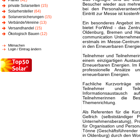
Planer
(42)
Besucher wieder aus mehre
private Solarseiten
(15)
bei den Personalverantwor
Solarhersteller
(64)
Eintritt zur Messe ist kostenfr
Solarversicherungen
(15)
Verbände/Vereine
(13)
Ein besonderes Angebot im
bietet ForWind - das Zentr
Versandhandel
(15)
Oldenburg, Bremen und Han
Ökologisch Bauen
(12)
communication Unternehmen
erstmals im Messe-Centrum
Mitmachen
in den Erneuerbaren Energien
Login / Eintrag ändern
Teilnehmer und Teilnehmer
einem einzigartigen Austau
Erneuerbaren Energien. Im 
professionelle Ansätze
erneuerbaren Energien.
Fachliche Kurzvorträge s
Teilnehmer und Teil
Informationsaustausch 
Teilnehmerinnen die Be
Themenrichtung.
Als Referenten für die Kur
Gellrich (selbstständiger
Unternehmensberatung), Pro
für Organisation und Persona
Tönne (Geschäftsführender 
in Oldenburg) durch den Wo