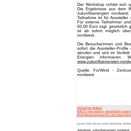
Der Workshop richtet sich s
Die Ergebnisse aus dem 
zukunftsenergien nordwest 
Teilnahme ist für Aussteller
Für externe Teilnehmer und
50,00 Euro zzgl. gesetzlich
ist ab sofort möglich übe
nordwest.
Die Besucherinnen und Bes
sofort die Aussteller-Profil
abrufen und sich im Vorfeld
Energien informieren. W
www.zukunftsenergien-nordw
Quelle: ForWind - Zentrum
nordwest
Vorheriger Artikel:
KACO new energy verwirklicht solare
Energieversorgung für Leuchtturmpro
Lesen Sie hierzu auch ähnliche Artike
Jobmesse „zukunftsenergien nordwest“