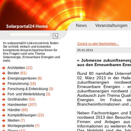
Im solarportal24-Linkverzeichnis finden
Zurück zu den Nachrichten...
Sie schnell, einfach und kostenlos
kompetente Ansprechpartner/innen für
25.01.2013
Ihre Fragen rund ums Thema
Solarenergie, Erneuerbare Energien und
Jobmesse zukunftsenergi
mehr.
aus den Erneuerbaren Ene
Architekten
(22)
Berater
(61)
Rund 80 namhafte Unterneh
02. März 2013 in der Hal
Energieagenturen
(9)
zukunftsenergien nordw
Finanzierung
(16)
Erneuerbare Energien - e
Forschung & Entwicklung
(3)
zukunftsenergien nordwest 
Fort- und Weiterbildung
(3)
Austausch zum Thema Qualif
Großhändler
(54)
Energien. Im Fokus ste
Brancheninformationen und 
Handwerker
(207)
Händler
(69)
Neben Fachvorträgen und B
Komplettlösungen
(22)
nordwest 2013 den Besuche
Medien
(7)
Firmen und Anlagen au
Montagegestelle
(7)
Informationen zu weiteren A
Das Highlight sind die Jo