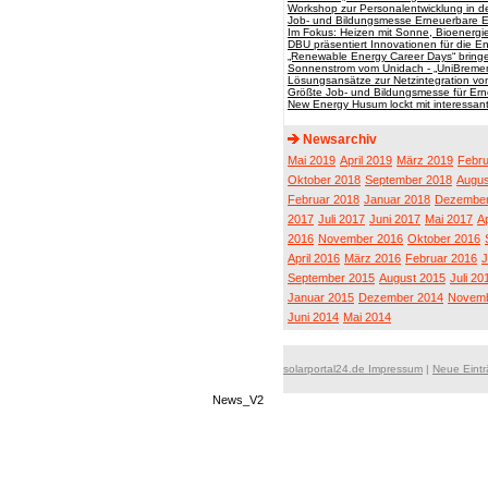
Workshop zur Personalentwicklung in 
Job- und Bildungsmesse Erneuerbare 
Im Fokus: Heizen mit Sonne, Bioenergi
DBU präsentiert Innovationen für die 
„Renewable Energy Career Days“ bring
Sonnenstrom vom Unidach - „UniBreme
Lösungsansätze zur Netzintegration vo
Größte Job- und Bildungsmesse für Er
New Energy Husum lockt mit interess
Newsarchiv
Mai 2019
April 2019
März 2019
Febru
Oktober 2018
September 2018
Augus
Februar 2018
Januar 2018
Dezember
2017
Juli 2017
Juni 2017
Mai 2017
Ap
2016
November 2016
Oktober 2016
April 2016
März 2016
Februar 2016
J
September 2015
August 2015
Juli 20
Januar 2015
Dezember 2014
Novemb
Juni 2014
Mai 2014
solarportal24.de Impressum
|
Neue Eint
News_V2