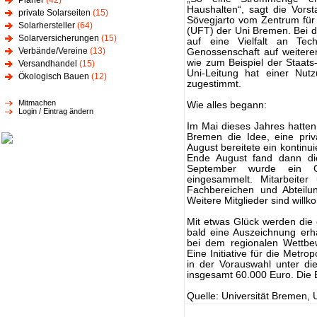
Planer
(42)
Haushalten“, sagt die Vors
private Solarseiten
(15)
Sövegjarto vom Zentrum für
Solarhersteller
(64)
(UFT) der Uni Bremen. Bei 
Solarversicherungen
(15)
auf eine Vielfalt an Te
Verbände/Vereine
(13)
Genossenschaft auf weiter
wie zum Beispiel der Staats
Versandhandel
(15)
Uni-Leitung hat einer Nut
Ökologisch Bauen
(12)
zugestimmt.
Mitmachen
Wie alles begann:
Login / Eintrag ändern
Im Mai dieses Jahres hatten 
Bremen die Idee, eine pri
August bereitete ein kontinu
Ende August fand dann di
September wurde ein G
eingesammelt. Mitarbeiter
Fachbereichen und Abteilu
Weitere Mitglieder sind will
Mit etwas Glück werden die e
bald eine Auszeichnung erhal
bei dem regionalen Wettbe
Eine Initiative für die Met
in der Vorauswahl unter d
insgesamt 60.000 Euro. Die E
Quelle: Universität Bremen,