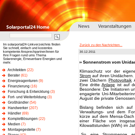
Im solarportal24-Linkverzeichnis finden
Zurück zu den Nachrichten...
Sie schnell, einfach und kostenlos
kompetente Ansprechpartner/innen für
30.12.2011
Ihre Fragen rund ums Thema
Solarenergie, Erneuerbare Energien und
Sonnenstrom vom Unidac
mehr.
Architekten
(22)
Klimaschutz vor der eigene
Berater
(61)
Strom
auf ihren Unidächern.
zwei Dächern
Photovoltaik
A
Energieagenturen
(9)
Eine dritte
Anlage
ist auf d
Finanzierung
(16)
Besondere: Die Initiatoren u
Forschung & Entwicklung
(3)
engagierte Uni-Mitarbeiteri
Fort- und Weiterbildung
(3)
August die private Genossen
Großhändler
(54)
Bislang befinden sich a
Handwerker
(207)
Verwaltungs- und dem Fors
Händler
(69)
kürze auf dem Mensa-Dach f
Komplettlösungen
(22)
einer Fläche von insges
Medien
(7)
Kilowattstunden (kWh) im Ja
Montagegestelle
(7)
„So eine Strommenge en