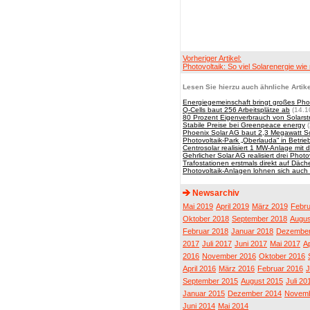
Vorheriger Artikel:
Photovoltaik: So viel Solarenergie wie
Lesen Sie hierzu auch ähnliche Artike
Energiegemeinschaft bringt großes Phot
Q-Cells baut 256 Arbeitsplätze ab
(14.1
80 Prozent Eigenverbrauch von Solarst
Stabile Preise bei Greenpeace energy
(
Phoenix Solar AG baut 2,3 Megawatt So
Photovoltaik-Park „Oberlauda“ in Bet
Centrosolar realisiert 1 MW-Anlage mit 
Gehrlicher Solar AG realisiert drei Phot
Trafostationen erstmals direkt auf Dächer
Photovoltaik-Anlagen lohnen sich auc
Newsarchiv
Mai 2019
April 2019
März 2019
Febru
Oktober 2018
September 2018
Augus
Februar 2018
Januar 2018
Dezember
2017
Juli 2017
Juni 2017
Mai 2017
Ap
2016
November 2016
Oktober 2016
April 2016
März 2016
Februar 2016
J
September 2015
August 2015
Juli 20
Januar 2015
Dezember 2014
Novemb
Juni 2014
Mai 2014