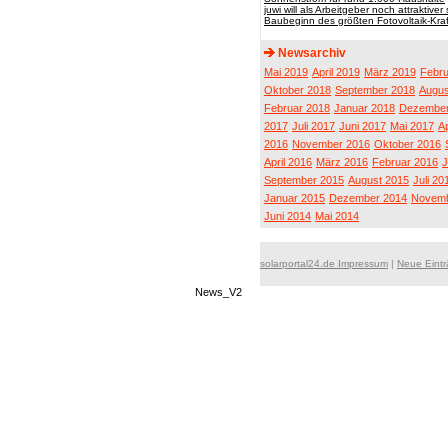
juwi will als Arbeitgeber noch attraktiver 
Baubeginn des größten Fotovoltaik-Kr
Newsarchiv
Mai 2019
April 2019
März 2019
Febru
Oktober 2018
September 2018
Augus
Februar 2018
Januar 2018
Dezember
2017
Juli 2017
Juni 2017
Mai 2017
Ap
2016
November 2016
Oktober 2016
April 2016
März 2016
Februar 2016
J
September 2015
August 2015
Juli 20
Januar 2015
Dezember 2014
Novemb
Juni 2014
Mai 2014
solarportal24.de Impressum
|
Neue Eint
News_V2