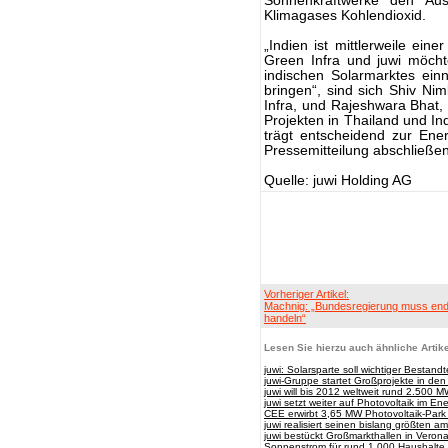
Sonnenkraftwerke den Au
Klimagases Kohlendioxid.
„Indien ist mittlerweile ein
Green Infra und juwi möcht
indischen Solarmarktes ei
bringen“, sind sich Shiv Ni
Infra, und Rajeshwara Bhat, 
Projekten in Thailand und In
trägt entscheidend zur Ene
Pressemitteilung abschließe
Quelle: juwi Holding AG
Vorheriger Artikel:
Machnig: „Bundesregierung muss end
handeln“
Lesen Sie hierzu auch ähnliche Artike
juwi: Solarsparte soll wichtiger Bestandt
juwi-Gruppe startet Großprojekte in de
juwi will bis 2012 weltweit rund 2.500
juwi setzt weiter auf Photovoltaik im En
CEE erwirbt 3,65 MW Photovoltaik-Park
juwi realisiert seinen bislang größten a
juwi bestückt Großmarkthallen in Veron
Sonnenstrom für rund 1.000 Haushalte