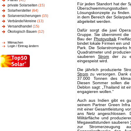
Planer
(42)
Für jeden Standort hat der S
private Solarseiten
(15)
Überschwemmungsstudi
Solarhersteller
(64)
Lösungskonzepte zu finden. 
Solarversicherungen
(15)
in dem Bereich der Solarpa
Verbände/Vereine
(13)
abgeleitet werden.
Versandhandel
(15)
Dafür sorgt die juwi Oper
Ökologisch Bauen
(12)
Gruppe. Sie übernimmt die 
Bau der
Photovoltaik
Freiflä
Mitmachen
bindet lokale Firmen ein und 
Login / Eintrag ändern
Park. Die Solarstromparks 
Quadratmeter und produzieren
sauberen
Strom
der zu ei
eingespeist wird.
Die jährlich produzierte S
Strom
zu versorgen. Dank d
37.000 Tonnen des klimas
Diesen Sommer sollen die
Deblon sagt: „Thailand ist ei
engagieren wollen.“
Auch aus Indien gibt es g
seinem Partner Green Infra 
mit einer Gesamtleistung v
ans Netz angeschlossen. D
Militärfläche und produzier
Megawattstunden sauberen
zur Stromerzeugung aus