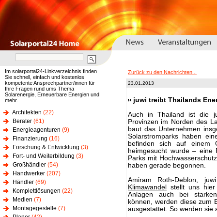
Im solarportal24-Linkverzeichnis finden
Zurück zu den Nachrichten...
Sie schnell, einfach und kostenlos
kompetente Ansprechpartner/innen für
23.01.2013
Ihre Fragen rund ums Thema
Solarenergie, Erneuerbare Energien und
juwi treibt Thailands En
mehr.
Architekten
(22)
Auch in Thailand ist die 
Berater
(61)
Provinzen im Norden des L
baut das Unternehmen insg
Energieagenturen
(9)
Solarstromparks haben ei
Finanzierung
(16)
befinden sich auf einem
Forschung & Entwicklung
(3)
heimgesucht wurde – eine F
Fort- und Weiterbildung
(3)
Parks mit Hochwasserschutz
Großhändler
(54)
haben gerade begonnen.
Handwerker
(207)
Amiram Roth-Deblon, juwi 
Händler
(69)
Klimawandel
stellt uns hie
Komplettlösungen
(22)
Anlagen auch bei starken
Medien
(7)
können, werden diese zum B
Montagegestelle
(7)
ausgestattet. So werden sie 