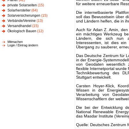
Planer
(42)
für weitere erneuerbare Res
private Solarseiten
(15)
Solarhersteller
(64)
Die internetbasierte Plattf
Solarversicherungen
(15)
soll das Bewusstsein über 
Verbände/Vereine
(13)
und Ländern helfen, die in ih
Versandhandel
(15)
Auch für Adan Z. Amin, den
Ökologisch Bauen
(12)
ein mächtiges Werkzeug be
Ländern, die sich nun an
Mitmachen
Interessenten, ist dies ein
Login / Eintrag ändern
Übergang zu sauberer, erneu
Das Deutsche Zentrum für L
in der Energie-Systemmodell
von Geodaten wesentlich z
flexible Internetportal wurd
Technikbewertung des DLR
Stuttgart entwickelt.
Carsten Hoyer-Klick, Koor
Wissen in der Energiesys
Verarbeitung von Geodate
Wissenschaftlern der weltweit
Die bei der Entwicklung de
National Renewable Energy
das Masdar Institute (Vereini
Quelle: Deutsches Zentrum f