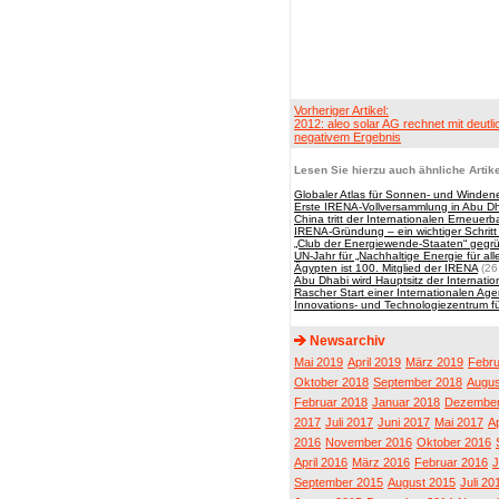
Vorheriger Artikel:
2012: aleo solar AG rechnet mit deutli
negativem Ergebnis
Lesen Sie hierzu auch ähnliche Artike
Globaler Atlas für Sonnen- und Windener
Erste IRENA-Vollversammlung in Abu Dh
China tritt der Internationalen Erneuer
IRENA-Gründung – ein wichtiger Schritt i
„Club der Energiewende-Staaten“ gegr
UN-Jahr für „Nachhaltige Energie für all
Ägypten ist 100. Mitglied der IRENA
(26
Abu Dhabi wird Hauptsitz der Internati
Rascher Start einer Internationalen Age
Innovations- und Technologiezentrum fü
Newsarchiv
Mai 2019
April 2019
März 2019
Febru
Oktober 2018
September 2018
Augus
Februar 2018
Januar 2018
Dezember
2017
Juli 2017
Juni 2017
Mai 2017
Ap
2016
November 2016
Oktober 2016
April 2016
März 2016
Februar 2016
J
September 2015
August 2015
Juli 20