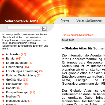
Im solarportal24-Linkverzeichnis finden
Zurück zu den Nachrichten...
Sie schnell, einfach und kostenlos
kompetente Ansprechpartner/innen für
16.01.2013
Ihre Fragen rund ums Thema
Solarenergie, Erneuerbare Energien und
Globaler Atlas für Sonne
mehr.
Architekten
(22)
Die Internationale Agentur
Berater
(61)
ihrer Generalversammlung i
für erneuerbare Ressourcen v
Energieagenturen
(9)
Karten und ist im Internet
Finanzierung
(16)
erwarten wir einen starken A
Forschung & Entwicklung
(3)
Der globale Atlas für Solar-
Fort- und Weiterbildung
(3)
Entscheidungen zu treffen“,
Großhändler
(54)
Klima, Energie und Ba
Generalversammlung der
IR
Handwerker
(207)
Händler
(69)
Der Globale Atlas ist di
Komplettlösungen
(22)
Unternehmen dabei zu helfen
Medien
(7)
zu ermitteln. Dabei bri
Montagegestelle
(7)
technischen Institutionen
können Daten zu Solar- und