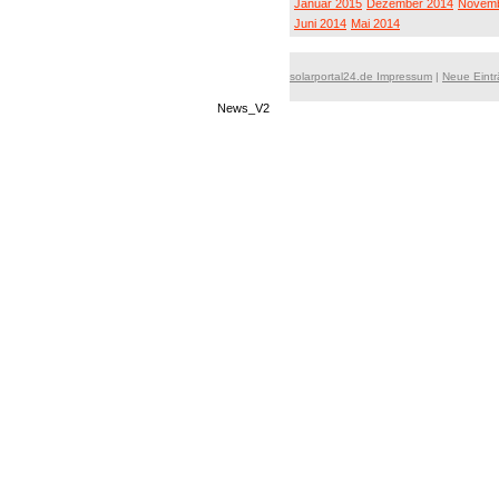
Januar 2015
Dezember 2014
Novemb
Juni 2014
Mai 2014
solarportal24.de Impressum
|
Neue Eint
News_V2