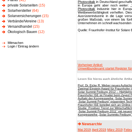
Planer
(42)
Photovoltaik
in Deutschland geschaffe
private Solarseiten
(15)
in Europa geht aber noch weiter: 
Photovoltaik
Industrie hier in Europ
Solarhersteller
(64)
Wettbewerbsfähigkeit verhelfen. Die
Solarversicherungen
(15)
Ausrüsterindustrie in die Lage ve
großen Maßstab, von einem bis fünf
Verbände/Vereine
(13)
Unternehmen im schnell wachsenden W
Versandhandel
(15)
Quelle: Fraunhofer-Institut für Solar
Ökologisch Bauen
(12)
Mitmachen
Login / Eintrag ändern
Vorheriger Artikel:
Umweltbundesamt startet Register fü
Lesen Sie hierzu auch ähnliche Artike
Prof. Dr. Eicke R. Weber neues Aufsicht
Zweimal Einstein Award für Fraunhofer 
Solar Summit Freiburg 2012 – Highlight
Fraunhofer ISE ist Finalist beim Zayed 
Auftakt der Kongressreihe „Solar Summi
„Solar Summit Freiburg“ präsentiert Te
Fraunhofer ISE beteiligt sich an Onlin
Studie: Positiver Trend zur Wirtschaftlic
„Solar Summit Freiburg 2011“ mit neue
Kongressreihe „Solar Summits Freiburg“ st
Newsarchiv
Mai 2019
April 2019
März 2019
Febru