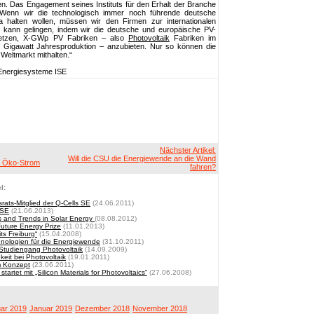
n. Das Engagement seines Instituts für den Erhalt der Branche
„Wenn wir die technologisch immer noch führende deutsche
a halten wollen, müssen wir den Firmen zur internationalen
s kann gelingen, indem wir die deutsche und europäische PV-
rsetzen, X-GWp PV Fabriken – also
Photovoltaik
Fabriken im
 Gigawatt Jahresproduktion – anzubieten. Nur so können die
eltmarkt mithalten.“
e Energiesysteme ISE
Nächster Artikel:
Will die CSU die Energiewende an die Wand
r Öko-Strom
fahren?
l:
srats-Mitglied der Q-Cells SE
(24.06.2011)
ISE
(21.06.2013)
s and Trends in Solar Energy
(08.08.2012)
Future Energy Prize
(11.01.2013)
ts Freiburg“
(15.04.2008)
chnologien für die Energiewende
(31.10.2011)
e-Studiengang Photovoltaik
(14.09.2009)
hkeit bei Photovoltaik
(19.01.2011)
m Konzept
(23.06.2011)
artet mit „Silicon Materials for Photovoltaics“
(27.06.2008)
ar 2019
Januar 2019
Dezember 2018
November 2018