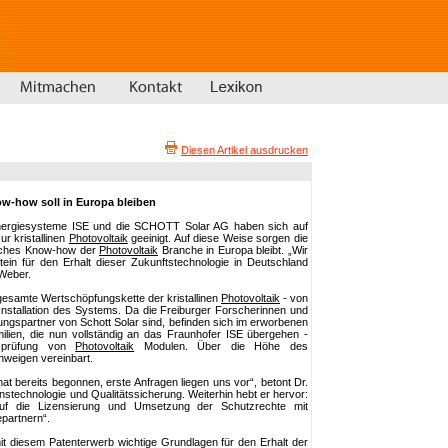
Diesen Artikel ausdrucken
w-how soll in Europa bleiben
 Energiesysteme ISE und die SCHOTT Solar AG haben sich auf
ur kristallinen
Photovoltaik
geeinigt. Auf diese Weise sorgen die
eiches Know-how der
Photovoltaik
Branche in Europa bleibt. „Wir
tein für den Erhalt dieser Zukunftstechnologie in Deutschland
 Weber.
 gesamte Wertschöpfungskette der kristallinen
Photovoltaik
- von
ur Installation des Systems. Da die Freiburger Forscherinnen und
ngspartner von Schott Solar sind, befinden sich im erworbenen
ilien, die nun vollständig an das Fraunhofer ISE übergehen -
itsprüfung von
Photovoltaik
Modulen. Über die Höhe des
chweigen vereinbart.
at bereits begonnen, erste Anfragen liegen uns vor“, betont Dr.
onstechnologie und Qualitätssicherung. Weiterhin hebt er hervor:
 auf die Lizensierung und Umsetzung der Schutzrechte mit
partnern“.
mit diesem Patenterwerb wichtige Grundlagen für den Erhalt der