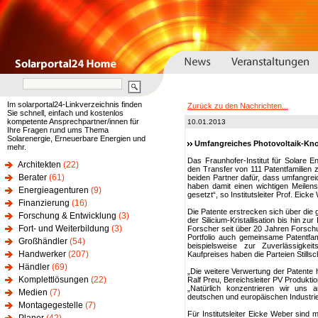
Im solarportal24-Linkverzeichnis finden
Zurück zu den Nachrichten...
Sie schnell, einfach und kostenlos
kompetente Ansprechpartner/innen für
10.01.2013
Ihre Fragen rund ums Thema
Solarenergie, Erneuerbare Energien und
Umfangreiches Photovoltaik-Kno
mehr.
Das Fraunhofer-Institut für Solare
Architekten
(22)
den Transfer von 111 Patentfamilien z
Berater
(61)
beiden Partner dafür, dass umfangr
haben damit einen wichtigen Meilens
Energieagenturen
(9)
gesetzt“, so Institutsleiter Prof. Eicke
Finanzierung
(16)
Die Patente erstrecken sich über die
Forschung & Entwicklung
(3)
der Silicium-Kristallisation bis hin z
Fort- und Weiterbildung
(3)
Forscher seit über 20 Jahren Forschu
Portfolio auch gemeinsame Patentfam
Großhändler
(54)
beispielsweise zur Zuverlässigke
Handwerker
(207)
Kaufpreises haben die Parteien Stills
Händler
(69)
„Die weitere Verwertung der Patente h
Komplettlösungen
(22)
Ralf Preu, Bereichsleiter PV Produkti
„Natürlich konzentrieren wir uns
Medien
(7)
deutschen und europäischen Industrie
Montagegestelle
(7)
Für Institutsleiter Eicke Weber sind 