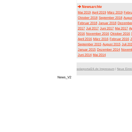
Newsarchiv
Mai 2019
April 2019
März 2019
Febru
Oktober 2018
September 2018
Augus
Februar 2018
Januar 2018
Dezember
2017
Juli 2017
Juni 2017
Mai 2017
Ap
2016
November 2016
Oktober 2016
April 2016
März 2016
Februar 2016
J
September 2015
August 2015
Juli 20
Januar 2015
Dezember 2014
Novemb
Juni 2014
Mai 2014
solarportal24.de Impressum
|
Neue Eint
News_V2