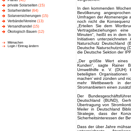
Planer
(42)
private Solarseiten
(15)
In den kommenden Wochen u
Solarhersteller
(64)
Bevölkerung angesprochen
Solarversicherungen
(15)
Umfragen der Atomenergie a
Verbände/Vereine
(13)
noch nicht die Konsequenz
„Erteilen Sie dem Wortbru
Versandhandel
(15)
Vertragsbeziehungen ein
Ökologisch Bauen
(12)
Minuten“, heißt es in dem 
Initiativen unterzeichnete
Mitmachen
Naturschutz Deutschland (
Login / Eintrag ändern
Deutsche Naturschutzring 
die Deutsche Sektion der 
„Der größte Wert eines 
Kunden“, sagte Rainer B
Umwelthilfe e. V. (DUH) 
beteiligten Organisationen 
machen’ wird zünden und ni
mehr Wettbewerb in den
Stromanbietern einen zusätzl
Der Bundesgeschäftsfüh
Deutschland (BUND), Ger
Übertragung von Stromkonti
Meiler in Deutschland Bib
Strategie, dass der Konze
Sicherheitsinteressen der Bev
Dass der über Jahre mühsa