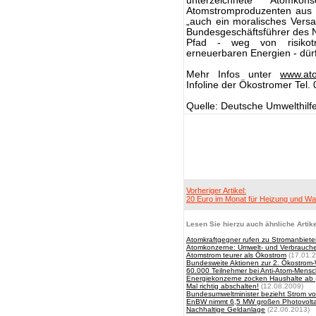
unterzeichnete Ato
Atomstromproduzenten aus P
„auch ein moralisches Versa
Bundesgeschäftsführer des
Pfad - weg von risikot
erneuerbaren Energien - dür
Mehr Infos unter
www.ato
Infoline der Ökostromer Tel
Quelle: Deutsche Umwelthilfe
Vorheriger Artikel:
20 Euro im Monat für Heizung und 
Lesen Sie hierzu auch ähnliche Artike
Atomkraftgegner rufen zu Stromanbiete
Atomkonzerne: Umwelt- und Verbrauche
Atomstrom teurer als Ökostrom
(17.01.2
Bundesweite Aktionen zur 2. Ökostro
60.000 Teilnehmer bei Anti-Atom-Mensc
Energiekonzerne zocken Haushalte ab
Mal richtig abschalten!
(12.08.2009)
Bundesumweltminister bezieht Strom von
EnBW nimmt 6,5 MW großen Photovoltaik
Nachhaltige Geldanlage
(22.06.2013)