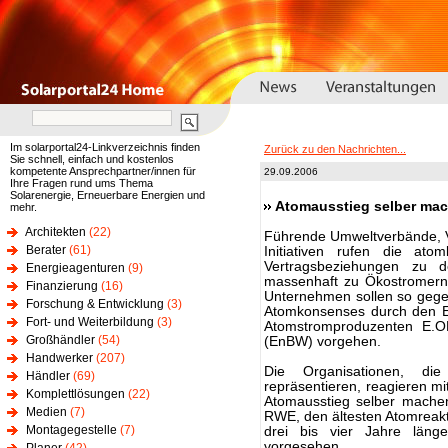
Im solarportal24-Linkverzeichnis finden
Zurück zu den Nachrichten...
Sie schnell, einfach und kostenlos
kompetente Ansprechpartner/innen für
29.09.2006
Ihre Fragen rund ums Thema
Solarenergie, Erneuerbare Energien und
Atomausstieg selber ma
mehr.
Architekten
(22)
Führende Umweltverbände, V
Berater
(61)
Initiativen rufen die ato
Vertragsbeziehungen zu 
Energieagenturen
(9)
massenhaft zu Ökostromern
Finanzierung
(16)
Unternehmen sollen so gege
Forschung & Entwicklung
(3)
Atomkonsenses durch den E
Fort- und Weiterbildung
(3)
Atomstromproduzenten E.ON
Großhändler
(54)
(EnBW) vorgehen.
Handwerker
(207)
Die Organisationen, di
Händler
(69)
repräsentieren, reagieren m
Komplettlösungen
(22)
Atomausstieg selber mache
Medien
(7)
RWE, den ältesten Atomreakt
Montagegestelle
(7)
drei bis vier Jahre läng
vorgesehen.