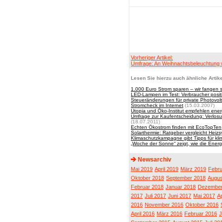
Vorheriger Artikel:
Umfrage: An Weihnachtsbeleuchtung 
Lesen Sie hierzu auch ähnliche Artike
1.000 Euro Strom sparen – wir fangen 
LED-Lampen im Test: Verbraucher posit
Steueränderungen für private Photovol
Stromcheck im Internet
(15.03.2007)
Utopia und Öko-Institut empfehlen ener
Umfrage zur Kaufentscheidung: Verlosu
(18.07.2011)
Echten Ökostrom finden mit EcoTopTen
Solarthermie: Ratgeber vergleicht Heiz
Klimaschutzkampagne gibt Tipps für kli
„Woche der Sonne“ zeigt, wie die Ener
Newsarchiv
Mai 2019
April 2019
März 2019
Febru
Oktober 2018
September 2018
Augus
Februar 2018
Januar 2018
Dezember
2017
Juli 2017
Juni 2017
Mai 2017
Ap
2016
November 2016
Oktober 2016
April 2016
März 2016
Februar 2016
J