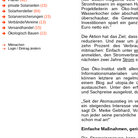
Planer
(42)
Stromfressern im eigenen Hau
private Solarseiten
(15)
Projektleiterin am Öko-In
Solarhersteller
(64)
Wasserkocher oder abschal
Solarversicherungen
(15)
überschaubar, die Gewinn
Verbände/Vereine
(13)
Investitionen spart ein gan
Euro netto ein.“
Versandhandel
(15)
Ökologisch Bauen
(12)
Die Aktion hat das Ziel, das
reduzieren. Und zwar um jä
Mitmachen
zehn Prozent des Verbra
Login / Eintrag ändern
mitmachen: Einfach unter
w
anmelden, den Stromverbra
nächsten zwei Jahre
Strom
s
Das Öko-Institut stellt al
Informationsmaterialien u
können letztere an regelm
einem Blog auf utopia.de ü
austauschen. Unter den erf
und Sachpreise ausgelost, d
„Seit der Atomausstieg im 
ein steigendes Interesse vie
sagt Dr. Meike Gebhard, Vo
nun jeder seine persönlich
schon mal an!“
Einfache Maßnahmen, geri