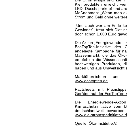
Die Stromeinsparung kann 
Kleinprodukten erreicht wer
LED, Duschsparkopf und ander
Maßnahmen: „Wenn man die K
Strom
und Geld ohne weitere
„Und auch wer am Ende kein
Gewinner“, freut sich Dietli
doch schon 1.000 Euro gewon
Die Aktion „Energiewende – 
EcoTopTen-Initiative des 
angelegte Kampagne für na
Massenmarkt, die das Öko-In
empfehlen die Wissenschaft
hochwertigen Produkten, di
haben und aus Umweltsicht a
Marktübersichten und 
www.ecotopten.de
Factsheets mit Praxistipp
Geräten auf der EcoTopTen-A
Die Energiewende-Ak
Klimaschutzinitiative vom
deutschlandweit beworben. 
www.die-stromsparinitiative.
Quelle: Öko-Institut e.V.