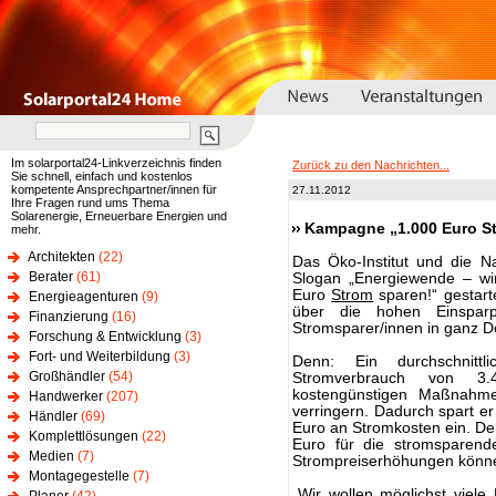
Im solarportal24-Linkverzeichnis finden
Zurück zu den Nachrichten...
Sie schnell, einfach und kostenlos
kompetente Ansprechpartner/innen für
27.11.2012
Ihre Fragen rund ums Thema
Solarenergie, Erneuerbare Energien und
Kampagne „1.000 Euro St
mehr.
Architekten
(22)
Das Öko-Institut und die N
Berater
(61)
Slogan „Energiewende – wi
Euro
Strom
sparen!“ gestart
Energieagenturen
(9)
über die hohen Einsparp
Finanzierung
(16)
Stromsparer/innen in ganz D
Forschung & Entwicklung
(3)
Fort- und Weiterbildung
(3)
Denn: Ein durchschnittl
Großhändler
(54)
Stromverbrauch von 3.
kostengünstigen Maßnahm
Handwerker
(207)
verringern. Dadurch spart er
Händler
(69)
Euro an Stromkosten ein. De
Komplettlösungen
(22)
Euro für die stromsparend
Medien
(7)
Strompreiserhöhungen könne
Montagegestelle
(7)
„Wir wollen möglichst viel