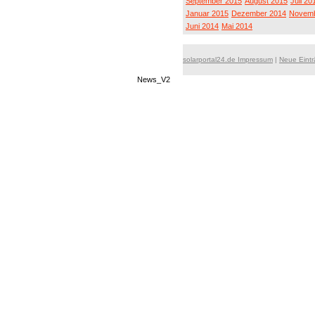
September 2015
August 2015
Juli 20
Januar 2015
Dezember 2014
Novemb
Juni 2014
Mai 2014
solarportal24.de Impressum
|
Neue Eint
News_V2