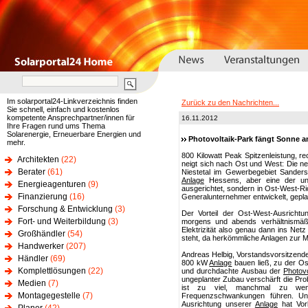
Im solarportal24-Linkverzeichnis finden
Zurück zu den Nachrichten...
Sie schnell, einfach und kostenlos
kompetente Ansprechpartner/innen für
16.11.2012
Ihre Fragen rund ums Thema
Solarenergie, Erneuerbare Energien und
Photovoltaik-Park fängt Sonne 
mehr.
800 Kilowatt Peak Spitzenleistung, re
Architekten
(22)
neigt sich nach Ost und West: Die n
Berater
(61)
Niestetal im Gewerbegebiet Sandersh
Anlage
Hessens, aber eine der ung
Energieagenturen
(9)
ausgerichtet, sondern in Ost-West-Ri
Finanzierung
(16)
Generalunternehmer entwickelt, geplan
Forschung & Entwicklung
(3)
Der Vorteil der Ost-West-Ausricht
Fort- und Weiterbildung
(3)
morgens und abends verhältnismäß
Elektrizität also genau dann ins Net
Großhändler
(54)
steht, da herkömmliche Anlagen zur Mi
Handwerker
(207)
Andreas Helbig, Vorstandsvorsitzend
Händler
(69)
800 kW
Anlage
bauen ließ, zu der O
Komplettlösungen
(22)
und durchdachte Ausbau der
Photovo
ungeplanter Zubau verschärft die Pro
Medien
(7)
ist zu viel, manchmal zu w
Montagegestelle
(7)
Frequenzschwankungen führen. U
Ausrichtung unserer
Anlage
hat Vorb