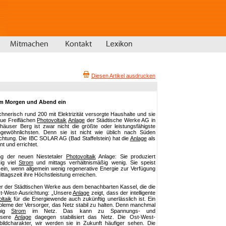
Diesen Artikel ausdrucken
am Morgen und Abend ein
chnerisch rund 200 mit Elektrizität versorgte Haushalte und sie
eue Freiflächen
Photovoltaik
Anlage
der Städtische Werke AG in
äuser Berg ist zwar nicht die größte oder leistungsfähigste
ewöhnlichsten. Denn sie ist nicht wie üblich nach Süden
chtung. Die IBC SOLAR AG (Bad Staffelstein) hat die
Anlage
als
t und errichtet.
ung der neuen Niestetaler
Photovoltaik
Anlage: Sie produziert
ig viel
Strom
und mittags verhältnismäßig wenig. Sie speist
z ein, wenn allgemein wenig regenerative Energie zur Verfügung
ttagszeit ihre Höchstleistung erreichen.
er der Städtischen Werke aus dem benachbarten Kassel, die die
st-West-Ausrichtung: „Unsere
Anlage
zeigt, dass der intelligente
ltaik
für die Energiewende auch zukünftig unerlässlich ist. Ein
bleme der Versorger, das Netz stabil zu halten. Denn manchmal
enig
Strom
im Netz. Das kann zu Spannungs- und
nsere
Anlage
dagegen stabilisiert das Netz. Die Ost-West-
ildcharakter, wir werden sie in Zukunft häufiger sehen. Die