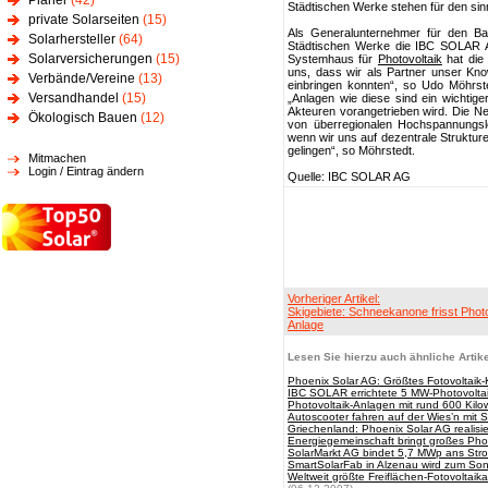
Planer
(42)
Städtischen Werke stehen für den sin
private Solarseiten
(15)
Als Generalunternehmer für den Ba
Solarhersteller
(64)
Städtischen Werke die IBC SOLAR AG
Solarversicherungen
(15)
Systemhaus für
Photovoltaik
hat die
uns, dass wir als Partner unser Kno
Verbände/Vereine
(13)
einbringen konnten“, so Udo Möhrst
Versandhandel
(15)
„Anlagen wie diese sind ein wichtig
Akteuren vorangetrieben wird. Die N
Ökologisch Bauen
(12)
von überregionalen Hochspannungsle
wenn wir uns auf dezentrale Struktur
gelingen“, so Möhrstedt.
Mitmachen
Login / Eintrag ändern
Quelle: IBC SOLAR AG
Vorheriger Artikel:
Skigebiete: Schneekanone frisst Photo
Anlage
Lesen Sie hierzu auch ähnliche Artike
Phoenix Solar AG: Größtes Fotovoltaik
IBC SOLAR errichtete 5 MW-Photovoltaik-
Photovoltaik-Anlagen mit rund 600 Kilo
Autoscooter fahren auf der Wies’n mit S
Griechenland: Phoenix Solar AG realisi
Energiegemeinschaft bringt großes Phot
SolarMarkt AG bindet 5,7 MWp ans Str
SmartSolarFab in Alzenau wird zum Son
Weltweit größte Freiflächen-Fotovoltai