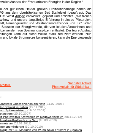
nvollen Ausbau der Erneuerbaren Energien in der Region.“
u der gut einen Hektar großen Freiflächenanlage haben die
 aus dem oberfränkischen Bad Staffelstein beauftragt. Das
 Ost-West
Anlage
entwickelt, geplant und errichtet. „Wir freuen
w-how und unsere langjährige Erfahrung in dieses Pilotprojekt
edt, Firmengründer und Vorstandsvorsitzender von IBC Solar.
er Baustein der Energiewende, die von lokalen Akteurinnen und
etze werden von Spannungsspitzen entlastet. Der teure Ausbau
itungen kann auf diese Weise stark reduziert werden. Nur,
en und lokale Stromnetze konzentrieren, kann die Energiewende
Nächster Artikel:
voltaik-
Photovoltaik für Südafrika II
l:
-Kraftwerk Griechenlands am Netz
(24.07.2008)
Kraftwerk in Italien
(19.11.2012)
watt Spitzenleistung
(19.06.2009)
olarstrom
(25.10.2007)
ert Photovoltaik-Kraftwerke im Megawattbereich
(06.11.2012)
ovoltaik-Kraftwerk ans Netz
(18.03.2013)
omnetz an
(02.02.2011)
nenstromlieferant
(19.10.2010)
kanlage mit CIS-Modulen von Würth Solar entsteht in Spanien