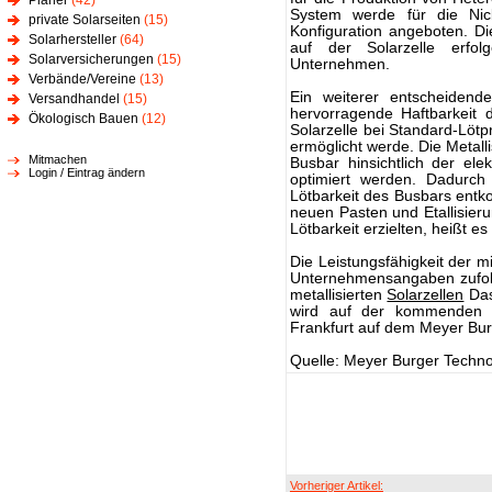
Planer
(42)
System werde für die Nick
private Solarseiten
(15)
Konfiguration angeboten. D
Solarhersteller
(64)
auf der Solarzelle erfol
Solarversicherungen
(15)
Unternehmen.
Verbände/Vereine
(13)
Ein weiterer entscheidend
Versandhandel
(15)
hervorragende Haftbarkeit 
Ökologisch Bauen
(12)
Solarzelle bei Standard-Lötp
ermöglicht werde. Die Metal
Mitmachen
Busbar hinsichtlich der ele
Login / Eintrag ändern
optimiert werden. Dadurch
Lötbarkeit des Busbars entk
neuen Pasten und Etallisieru
Lötbarkeit erzielten, heißt es
Die Leistungsfähigkeit der 
Unternehmensangaben zufolg
metallisierten
Solarzellen
Das
wird auf der kommenden
Frankfurt auf dem Meyer Burg
Quelle: Meyer Burger Techn
Vorheriger Artikel: