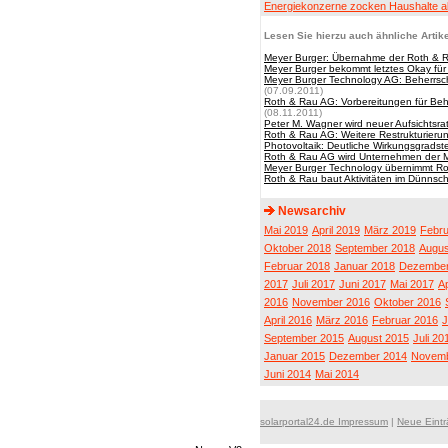
Energiekonzerne zocken Haushalte a
Lesen Sie hierzu auch ähnliche Artike
Meyer Burger: Übernahme der Roth & R
Meyer Burger bekommt letztes Okay fü
Meyer Burger Technology AG: Beherrsc
(07.09.2011)
Roth & Rau AG: Vorbereitungen für Beh
(08.11.2011)
Peter M. Wagner wird neuer Aufsichtsra
Roth & Rau AG: Weitere Restrukturie
Photovoltaik: Deutliche Wirkungsgradst
Roth & Rau AG wird Unternehmen der 
Meyer Burger Technology übernimmt R
Roth & Rau baut Aktivitäten im Dünnsch
Newsarchiv
Mai 2019
April 2019
März 2019
Febru
Oktober 2018
September 2018
Augus
Februar 2018
Januar 2018
Dezember
2017
Juli 2017
Juni 2017
Mai 2017
Ap
2016
November 2016
Oktober 2016
April 2016
März 2016
Februar 2016
J
September 2015
August 2015
Juli 20
Januar 2015
Dezember 2014
Novemb
Juni 2014
Mai 2014
solarportal24.de Impressum
|
Neue Eint