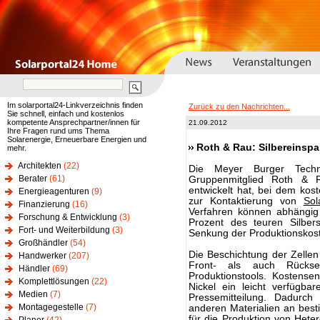
Im solarportal24-Linkverzeichnis finden
Zurück zu den Nachrichten...
Sie schnell, einfach und kostenlos
kompetente Ansprechpartner/innen für
21.09.2012
Ihre Fragen rund ums Thema
Solarenergie, Erneuerbare Energien und
Roth & Rau: Silbereinspa
mehr.
Architekten
(22)
Die Meyer Burger Tech
Berater
(61)
Gruppenmitglied Roth & R
entwickelt hat, bei dem kost
Energieagenturen
(9)
zur Kontaktierung von
Sol
Finanzierung
(16)
Verfahren können abhängig 
Forschung & Entwicklung
(3)
Prozent des teuren Silber
Fort- und Weiterbildung
(3)
Senkung der Produktionskos
Großhändler
(54)
Die Beschichtung der Zelle
Handwerker
(207)
Front- als auch Rückse
Händler
(69)
Produktionstools. Kostense
Komplettlösungen
(22)
Nickel ein leicht verfügba
Medien
(7)
Pressemitteilung. Dadurch 
Montagegestelle
(7)
anderen Materialien an best
für die Produktion von Heter