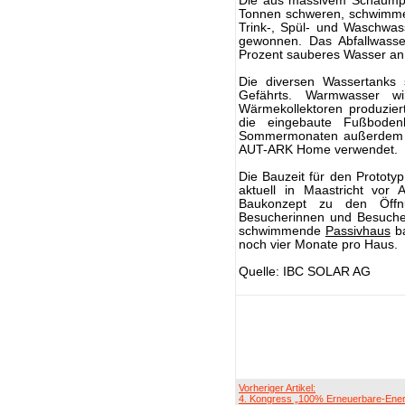
Die aus massivem Schaumpol
Tonnen schweren, schwimmen
Trink-, Spül- und Waschwa
gewonnen. Das Abfallwasser
Prozent sauberes Wasser an
Die diversen Wassertanks s
Gefährts. Warmwasser wi
Wärmekollektoren produzie
die eingebaute Fußboden
Sommermonaten außerdem k
AUT-ARK Home verwendet.
Die Bauzeit für den Protot
aktuell in Maastricht vor 
Baukonzept zu den Öffnun
Besucherinnen und Besucher
schwimmende
Passivhaus
ba
noch vier Monate pro Haus.
Quelle: IBC SOLAR AG
Vorheriger Artikel:
4. Kongress „100% Erneuerbare-Ener