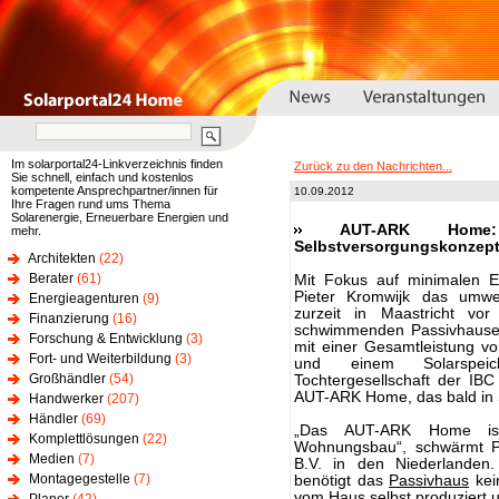
Im solarportal24-Linkverzeichnis finden
Zurück zu den Nachrichten...
Sie schnell, einfach und kostenlos
kompetente Ansprechpartner/innen für
10.09.2012
Ihre Fragen rund ums Thema
Solarenergie, Erneuerbare Energien und
AUT-ARK Home
mehr.
Selbstversorgungskonzep
Architekten
(22)
Berater
(61)
Mit Fokus auf minimalen En
Pieter Kromwijk das umwe
Energieagenturen
(9)
zurzeit in Maastricht vo
Finanzierung
(16)
schwimmenden Passivhause
Forschung & Entwicklung
(3)
mit einer Gesamtleistung 
Fort- und Weiterbildung
(3)
und einem Solarspeich
Großhändler
(54)
Tochtergesellschaft der IB
AUT-ARK Home, das bald in S
Handwerker
(207)
Händler
(69)
„Das AUT-ARK Home ist 
Komplettlösungen
(22)
Wohnungsbau“, schwärmt Pe
Medien
(7)
B.V. in den Niederlanden
Montagegestelle
(7)
benötigt das
Passivhaus
kei
vom Haus selbst produziert u