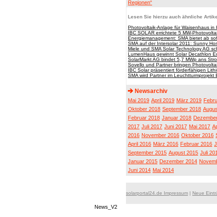
Regionen“
Lesen Sie hierzu auch ähnliche Artike
Photovoltaik-Anlage für Waisenhaus in
IBC SOLAR errichtete 5 MW-Photovoltaik-
Energiemanagement: SMA bietet ab sof
SMA auf der Intersolar 2011: Sunny 
Miele und SMA Solar Technology AG sch
LumenHaus gewinnt Solar Decathlon 
SolarMarkt AG bindet 5,7 MWp ans Str
Sovello und Partner bringen Photovolta
IBC Solar präsentiert förderfähigen Lit
SMA wird Partner im Leuchtturmprojekt
Newsarchiv
Mai 2019
April 2019
März 2019
Febru
Oktober 2018
September 2018
Augus
Februar 2018
Januar 2018
Dezember
2017
Juli 2017
Juni 2017
Mai 2017
Ap
2016
November 2016
Oktober 2016
April 2016
März 2016
Februar 2016
J
September 2015
August 2015
Juli 20
Januar 2015
Dezember 2014
Novemb
Juni 2014
Mai 2014
solarportal24.de Impressum
|
Neue Eint
News_V2