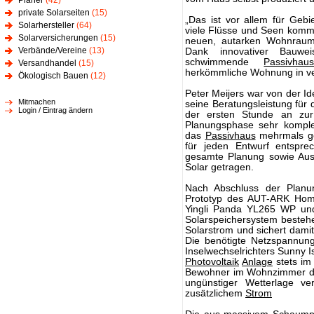
Planer
(42)
private Solarseiten
(15)
„Das ist vor allem für Geb
Solarhersteller
(64)
viele Flüsse und Seen kom
Solarversicherungen
(15)
neuen, autarken Wohnraum e
Verbände/Vereine
(13)
Dank innovativer Bauwei
schwimmende
Passivhau
Versandhandel
(15)
herkömmliche Wohnung in ve
Ökologisch Bauen
(12)
Peter Meijers war von der 
Mitmachen
seine Beratungsleistung für
Login / Eintrag ändern
der ersten Stunde an zur 
Planungsphase sehr komple
das
Passivhaus
mehrmals ge
für jeden Entwurf entspre
gesamte Planung sowie Au
Solar getragen.
Nach Abschluss der Planun
Prototyp des AUT-ARK Ho
Yingli Panda YL265 WP u
Solarspeichersystem bestehe
Solarstrom und sichert damit
Die benötigte Netzspannung 
Inselwechselrichters Sunny I
Photovoltaik
Anlage
stets im
Bewohner im Wohnzimmer da
ungünstiger Wetterlage ve
zusätzlichem
Strom