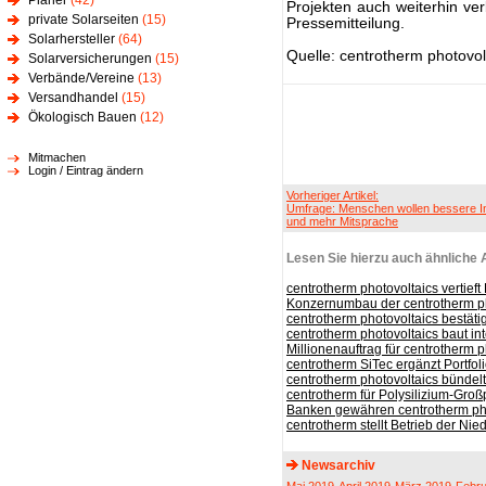
Planer
(42)
Projekten auch weiterhin ve
private Solarseiten
(15)
Pressemitteilung.
Solarhersteller
(64)
Quelle: centrotherm photovol
Solarversicherungen
(15)
Verbände/Vereine
(13)
Versandhandel
(15)
Ökologisch Bauen
(12)
Mitmachen
Login / Eintrag ändern
Vorheriger Artikel:
Umfrage: Menschen wollen bessere I
und mehr Mitsprache
Lesen Sie hierzu auch ähnliche A
centrotherm photovoltaics vertieft
Konzernumbau der centrotherm p
centrotherm photovoltaics bestätigt
centrotherm photovoltaics baut in
Millionenauftrag für centrotherm p
centrotherm SiTec ergänzt Portfo
centrotherm photovoltaics bündelt
centrotherm für Polysilizium-Groß
Banken gewähren centrotherm pho
centrotherm stellt Betrieb der Nie
Newsarchiv