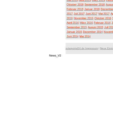
Mai 2019
April 2019
März 2019
Febru
Oktober 2018
September 2018
Augus
Februar 2018
Januar 2018
Dezember
2017
Juli 2017
Juni 2017
Mai 2017
Ap
2016
November 2016
Oktober 2016
April 2016
März 2016
Februar 2016
J
September 2015
August 2015
Juli 20
Januar 2015
Dezember 2014
Novemb
Juni 2014
Mai 2014
solarportal24.de Impressum
|
Neue Eint
News_V2