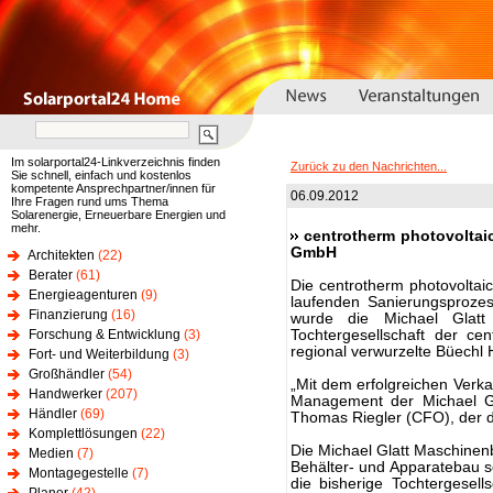
Im solarportal24-Linkverzeichnis finden
Zurück zu den Nachrichten...
Sie schnell, einfach und kostenlos
kompetente Ansprechpartner/innen für
06.09.2012
Ihre Fragen rund ums Thema
Solarenergie, Erneuerbare Energien und
mehr.
centrotherm photovoltai
GmbH
Architekten
(22)
Berater
(61)
Die centrotherm photovoltaic
Energieagenturen
(9)
laufenden Sanierungsproze
Finanzierung
(16)
wurde die Michael Glatt
Forschung & Entwicklung
(3)
Tochtergesellschaft der c
regional verwurzelte Büechl 
Fort- und Weiterbildung
(3)
Großhändler
(54)
„Mit dem erfolgreichen Verka
Handwerker
(207)
Management der Michael G
Händler
(69)
Thomas Riegler (CFO), der d
Komplettlösungen
(22)
Die Michael Glatt Maschinen
Medien
(7)
Behälter- und Apparatebau so
Montagegestelle
(7)
die bisherige Tochtergesell