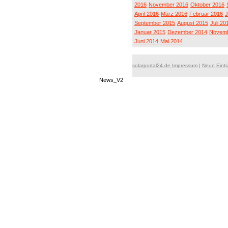
2016
November 2016
Oktober 2016
April 2016
März 2016
Februar 2016
J
September 2015
August 2015
Juli 20
Januar 2015
Dezember 2014
Novemb
Juni 2014
Mai 2014
solarportal24.de Impressum
|
Neue Eint
News_V2