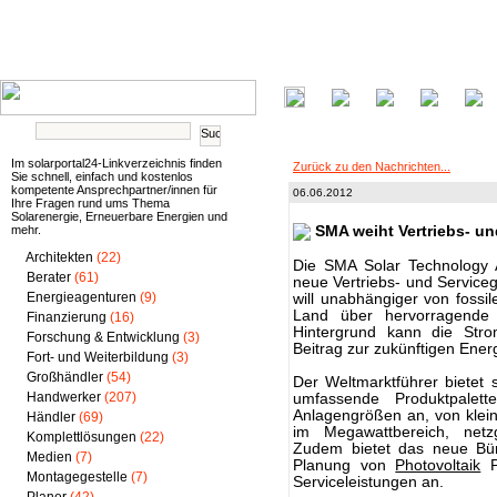
Im solarportal24-Linkverzeichnis finden
Zurück zu den Nachrichten...
Sie schnell, einfach und kostenlos
kompetente Ansprechpartner/innen für
06.06.2012
Ihre Fragen rund ums Thema
Solarenergie, Erneuerbare Energien und
mehr.
SMA weiht Vertriebs- un
Architekten
(22)
Die SMA Solar Technology 
Berater
(61)
neue Vertriebs- und Serviceg
Energieagenturen
(9)
will unabhängiger von fossil
Land über hervorragende S
Finanzierung
(16)
Hintergrund kann die St
Forschung & Entwicklung
(3)
Beitrag zur zukünftigen Ener
Fort- und Weiterbildung
(3)
Großhändler
(54)
Der Weltmarktführer bietet
Handwerker
(207)
umfassende Produktpalet
Anlagengrößen an, von klei
Händler
(69)
im Megawattbereich, netz
Komplettlösungen
(22)
Zudem bietet das neue Büro
Medien
(7)
Planung von
Photovoltaik
P
Montagegestelle
(7)
Serviceleistungen an.