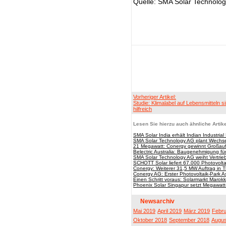
Quelle: SMA Solar Technolo
Vorheriger Artikel:
Studie: Klimalabel auf Lebensmitteln s
hilfreich
Lesen Sie hierzu auch ähnliche Artike
SMA Solar India erhält Indian Industria
SMA Solar Technology AG plant Wechselr
21 Megawatt: Conergy gewinnt Großauft
Belectric Australia: Baugenehmigung für 
SMA Solar Technology AG weiht Vertrieb
SCHOTT Solar liefert 67.000 Photovolt
Conergy: Weiterer 31,5 MW Auftrag in T
Conergy AG: Erster Photovoltaik-Park A
Einen Schritt voraus: Solarmarkt Marok
Phoenix Solar Singapur setzt Megawatt-
Newsarchiv
Mai 2019
April 2019
März 2019
Febru
Oktober 2018
September 2018
Augus