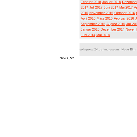
Februar 2018
Januar 2018
Dezember
2017
Juli 2017
Juni 2017
Mai 2017
Ap
2016
November 2016
Oktober 2016
April 2016
März 2016
Februar 2016
J
September 2015
August 2015
Juli 20
Januar 2015
Dezember 2014
Novemb
Juni 2014
Mai 2014
solarportal24.de Impressum
|
Neue Eint
News_V2