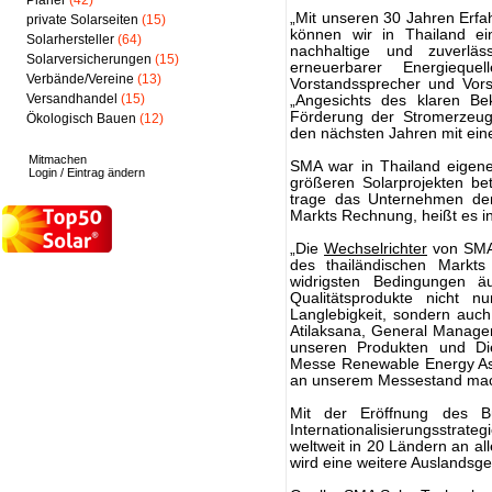
Planer
(42)
„Mit unseren 30 Jahren Erf
private Solarseiten
(15)
können wir in Thailand ei
Solarhersteller
(64)
nachhaltige und zuverlä
Solarversicherungen
(15)
erneuerbarer Energiequel
Verbände/Vereine
(13)
Vorstandssprecher und Vor
Versandhandel
(15)
„Angesichts des klaren Be
Förderung der Stromerzeug
Ökologisch Bauen
(12)
den nächsten Jahren mit ei
Mitmachen
SMA war in Thailand eigene
Login / Eintrag ändern
größeren Solarprojekten bete
trage das Unternehmen de
Markts Rechnung, heißt es i
„Die
Wechselrichter
von SMA 
des thailändischen Markts
widrigsten Bedingungen äu
Qualitätsprodukte nicht n
Langlebigkeit, sondern auc
Atilaksana, General Manage
unseren Produkten und Die
Messe Renewable Energy Asi
an unserem Messestand ma
Mit der Eröffnung des B
Internationalisierungsstrat
weltweit in 20 Ländern an al
wird eine weitere Auslandsge