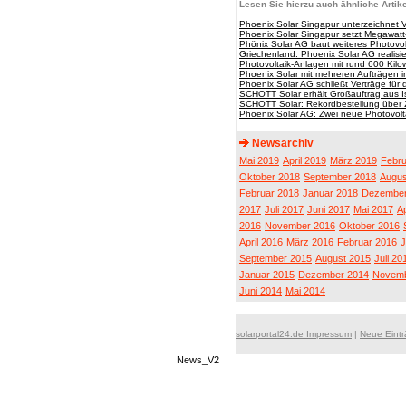
Lesen Sie hierzu auch ähnliche Artike
Phoenix Solar Singapur unterzeichnet V
Phoenix Solar Singapur setzt Megawatt-
Phönix Solar AG baut weiteres Photovolt
Griechenland: Phoenix Solar AG realisi
Photovoltaik-Anlagen mit rund 600 Kilo
Phoenix Solar mit mehreren Aufträgen in 
Phoenix Solar AG schließt Verträge für
SCHOTT Solar erhält Großauftrag aus I
SCHOTT Solar: Rekordbestellung über
Phoenix Solar AG: Zwei neue Photovolt
Newsarchiv
Mai 2019
April 2019
März 2019
Febru
Oktober 2018
September 2018
Augus
Februar 2018
Januar 2018
Dezember
2017
Juli 2017
Juni 2017
Mai 2017
Ap
2016
November 2016
Oktober 2016
April 2016
März 2016
Februar 2016
J
September 2015
August 2015
Juli 20
Januar 2015
Dezember 2014
Novemb
Juni 2014
Mai 2014
solarportal24.de Impressum
|
Neue Eint
News_V2