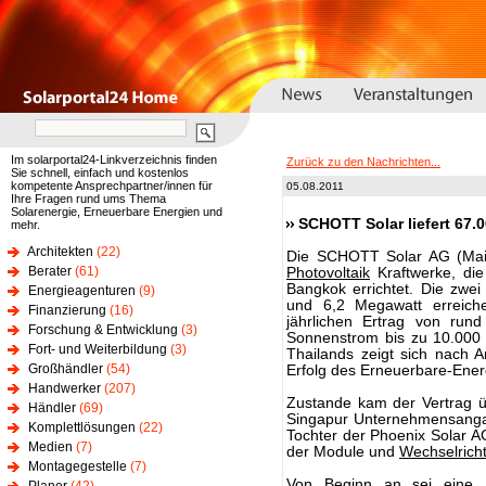
Im solarportal24-Linkverzeichnis finden
Zurück zu den Nachrichten...
Sie schnell, einfach und kostenlos
kompetente Ansprechpartner/innen für
05.08.2011
Ihre Fragen rund ums Thema
Solarenergie, Erneuerbare Energien und
SCHOTT Solar liefert 67.
mehr.
Architekten
(22)
Die SCHOTT Solar AG (Main
Berater
(61)
Photovoltaik
Kraftwerke, die
Bangkok errichtet. Die zwei
Energieagenturen
(9)
und 6,2 Megawatt erreich
Finanzierung
(16)
jährlichen Ertrag von run
Forschung & Entwicklung
(3)
Sonnenstrom bis zu 10.000 
Fort- und Weiterbildung
(3)
Thailands zeigt sich nach
Großhändler
(54)
Erfolg des Erneuerbare-Ene
Handwerker
(207)
Zustande kam der Vertrag ü
Händler
(69)
Singapur Unternehmensangab
Komplettlösungen
(22)
Tochter der Phoenix Solar AG
Medien
(7)
der Module und
Wechselrich
Montagegestelle
(7)
Von Beginn an sei eine M