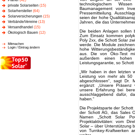
Planer
(42)
technologischem Wisse
private Solarseiten
(15)
Baumanagement vom Inves
Solarhersteller
(64)
Pressemitteilung. Ausschla
Solarversicherungen
(15)
seien der hohe Qualitätsansp
Verbände/Vereine
(13)
Jahren, die das Unternehme
Versandhandel
(15)
Die beiden Anlagen sollen 
Ökologisch Bauen
(12)
Zum Einsatz kommen polykri
Poly 2xx, die Schott Solar z
Mitmachen
werde. Die Module zeichnen
Login / Eintrag ändern
hohe Witterungsbeständigkeit
aus. Die von Öko-Test mit
außerdem einen hohen S
Leistungsgarantie, so Schott 
„Wir haben in den letzten 
Leistung von mehr als 50 M
abgeschlossen“, sagt Dr. 
ergänzt: „Unsere Präsenz 
unsere Erfahrung bei bere
ausschlaggebend dafür, da
haben.“
Die Projektsparte der Schott 
der Schott AG, das Sales O
Namen „Schott Solar Pow
Projektaktivitäten: vom Di
Solar – über Unterstützung b
von Turnkey-Kraftwerken an