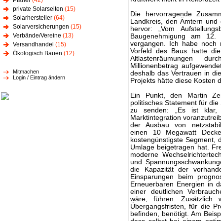
Planer
(42)
private Solarseiten
(15)
Die hervorragende Zusamm
Solarhersteller
(64)
Landkreis, den Ämtern und
Solarversicherungen
(15)
hervor: „Vom Aufstellun
Verbände/Vereine
(13)
Baugenehmigung am 12. M
vergangen. Ich habe noch n
Versandhandel
(15)
Vorfeld des Baus hatte die
Ökologisch Bauen
(12)
Altlastenräumungen durc
Millionenbetrag aufgewende
Mitmachen
deshalb das Vertrauen in di
Login / Eintrag ändern
Projekts hätte diese Kosten 
Ein Punkt, den Martin 
politisches Statement für die
zu senden: „Es ist klar
Marktintegration voranzutrei
der Ausbau von netzstabili
einen 10 Megawatt Deckel 
kostengünstigste Segment, 
Umlage beigetragen hat. Fre
moderne Wechselrichtertech
und Spannungsschwankungen
die Kapazität der vorhand
Einsparungen beim prognost
Erneuerbaren Energien in da
einer deutlichen Verbrauch
wäre, führen. Zusätzlich 
Übergangsfristen, für die P
befinden, benötigt. Am Beispi