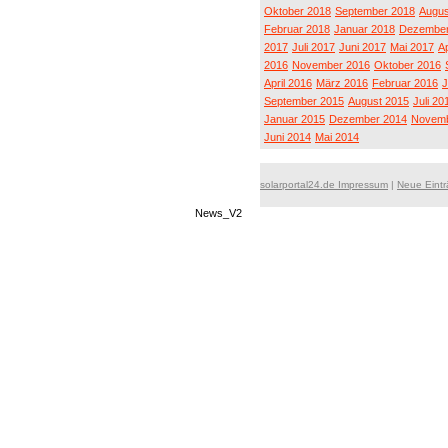
Oktober 2018
September 2018
Augus
Februar 2018
Januar 2018
Dezember
2017
Juli 2017
Juni 2017
Mai 2017
Ap
2016
November 2016
Oktober 2016
April 2016
März 2016
Februar 2016
J
September 2015
August 2015
Juli 20
Januar 2015
Dezember 2014
Novemb
Juni 2014
Mai 2014
solarportal24.de Impressum
|
Neue Eint
News_V2