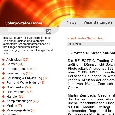
Im solarportal24-Linkverzeichnis finden
Zurück zu den Nachrichten...
Sie schnell, einfach und kostenlos
kompetente Ansprechpartner/innen für
29.03.2012
Ihre Fragen rund ums Thema
Solarenergie, Erneuerbare Energien und
Größtes Dünnschicht-Sol
mehr.
Architekten
(22)
Die BELECTRIC Trading Gmb
Berater
(61)
größten Dünnschicht-Solar
Photovoltaik
Anlage
ist 133 
Energieagenturen
(9)
über 71.000 MWh umweltfr
Finanzierung
(16)
Personen Haushalte in Witt
Forschung & Entwicklung
(3)
können. Kritik an der geplan
Fort- und Weiterbildung
(3)
kam von Martin Zembsch, G
Großhändler
(54)
GmbH.
Handwerker
(207)
Martin Zembsch, Geschäftsf
Händler
(69)
die Bauzeit von nur etwa
Komplettlösungen
(22)
überdurchschnittlichen Einsa
Medien
(7)
80.000 Module verlegt. O
Montagegestelle
(7)
strömenden Regen und bre
Kraftwerk nicht in Rekordzeit 