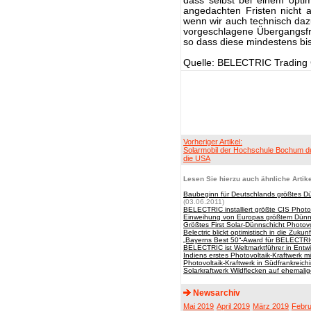
dass selbst bei einem optim
angedachten Fristen nicht a
wenn wir auch technisch dazu
vorgeschlagene Übergangsfri
so dass diese mindestens bi
Quelle: BELECTRIC Tradin
Vorheriger Artikel:
Solarmobil der Hochschule Bochum d
die USA
Lesen Sie hierzu auch ähnliche Artike
Baubeginn für Deutschlands größtes Dü
(03.06.2011)
BELECTRIC installiert größte CIS Phot
Einweihung von Europas größtem Dünns
Größtes First Solar-Dünnschicht Photo
Belectric blickt optimistisch in die Zukunf
„Bayerns Best 50“-Award für BELECTR
BELECTRIC ist Weltmarktführer in Entw
Indiens erstes Photovoltaik-Kraftwerk m
Photovoltaik-Kraftwerk in Südfrankreic
Solarkraftwerk Wildflecken auf ehema
Newsarchiv
Mai 2019
April 2019
März 2019
Febru