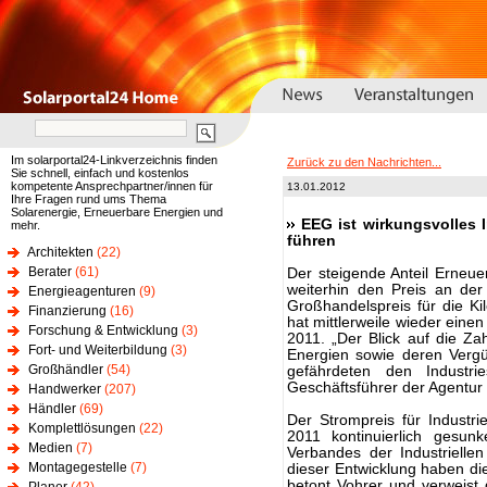
Im solarportal24-Linkverzeichnis finden
Zurück zu den Nachrichten...
Sie schnell, einfach und kostenlos
kompetente Ansprechpartner/innen für
13.01.2012
Ihre Fragen rund ums Thema
Solarenergie, Erneuerbare Energien und
EEG ist wirkungsvolles 
mehr.
führen
Architekten
(22)
Berater
(61)
Der steigende Anteil Erneu
weiterhin den Preis an der
Energieagenturen
(9)
Großhandelspreis für die K
Finanzierung
(16)
hat mittlerweile wieder ein
Forschung & Entwicklung
(3)
2011. „Der Blick auf die Za
Fort- und Weiterbildung
(3)
Energien sowie deren Verg
Großhändler
(54)
gefährdeten den Industrie
Geschäftsführer der Agentur
Handwerker
(207)
Händler
(69)
Der Strompreis für Industr
Komplettlösungen
(22)
2011 kontinuierlich gesu
Medien
(7)
Verbandes der Industriellen
Montagegestelle
(7)
dieser Entwicklung haben die
betont Vohrer und verweist