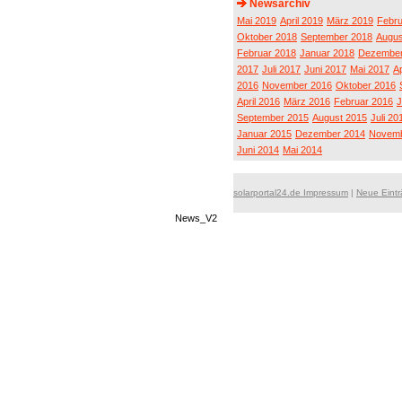
Newsarchiv
Mai 2019
April 2019
März 2019
Febru
Oktober 2018
September 2018
Augus
Februar 2018
Januar 2018
Dezember
2017
Juli 2017
Juni 2017
Mai 2017
Ap
2016
November 2016
Oktober 2016
April 2016
März 2016
Februar 2016
J
September 2015
August 2015
Juli 20
Januar 2015
Dezember 2014
Novemb
Juni 2014
Mai 2014
solarportal24.de Impressum
|
Neue Eint
News_V2