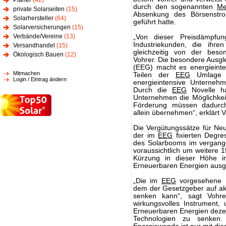
Planer
(42)
durch den sogenannten
Me
private Solarseiten
(15)
Absenkung des Börsenstro
Solarhersteller
(64)
geführt hatte.
Solarversicherungen
(15)
Verbände/Vereine
(13)
„Von dieser Preisdämpfun
Industriekunden, die ihre
Versandhandel
(15)
gleichzeitig von der beson
Ökologisch Bauen
(12)
Vohrer. Die besondere Ausg
(EEG) macht es energieint
Mitmachen
Teilen der
EEG
Umlage z
Login / Eintrag ändern
energieintensive Unterneh
Durch die
EEG
Novelle h
Unternehmen die Möglichkeit
Förderung müssen dadurch
allein übernehmen“, erklärt V
Die Vergütungssätze für Ne
der im
EEG
fixierten Degre
des Solarbooms im vergange
voraussichtlich um weitere 
Kürzung in dieser Höhe i
Erneuerbaren Energien ausg
„Die im
EEG
vorgesehene D
dem der Gesetzgeber auf ak
senken kann“, sagt Vohrer
wirkungsvolles Instrument,
Erneuerbaren Energien dezen
Technologien zu senken. D