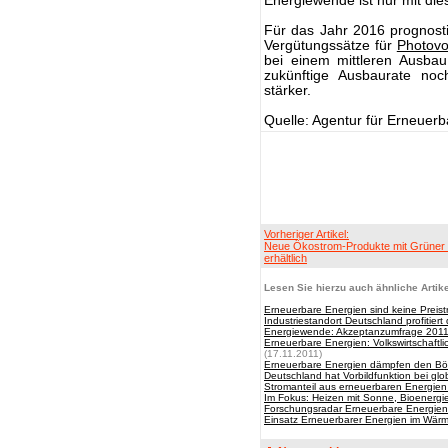
Energiewende ist nur mit die
Für das Jahr 2016 prognostiz
Vergütungssätze für
Photovo
bei einem mittleren Ausba
zukünftige Ausbaurate noc
stärker.
Quelle: Agentur für Erneuer
Vorheriger Artikel:
Neue Ökostrom-Produkte mit Grüner 
erhältlich
Lesen Sie hierzu auch ähnliche Artike
Erneuerbare Energien sind keine Preistr
Industriestandort Deutschland profitie
Energiewende: Akzeptanzumfrage 2011 j
Erneuerbare Energien: Volkswirtschaft
(17.11.2011)
Erneuerbare Energien dämpfen den Bö
Deutschland hat Vorbildfunktion bei gl
Stromanteil aus erneuerbaren Energien
Im Fokus: Heizen mit Sonne, Bioenergi
Forschungsradar Erneuerbare Energien:
Einsatz Erneuerbarer Energien im Wärme