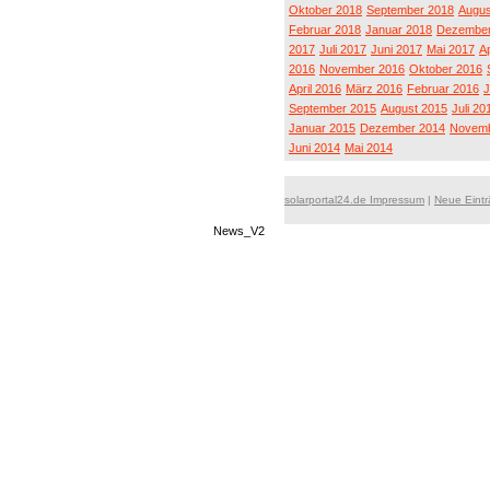
Oktober 2018
September 2018
Augus
Februar 2018
Januar 2018
Dezember
2017
Juli 2017
Juni 2017
Mai 2017
Ap
2016
November 2016
Oktober 2016
April 2016
März 2016
Februar 2016
J
September 2015
August 2015
Juli 20
Januar 2015
Dezember 2014
Novemb
Juni 2014
Mai 2014
solarportal24.de Impressum
|
Neue Eint
News_V2