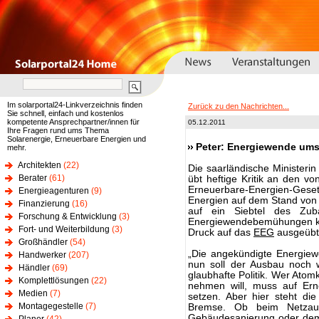
Im solarportal24-Linkverzeichnis finden
Zurück zu den Nachrichten...
Sie schnell, einfach und kostenlos
kompetente Ansprechpartner/innen für
05.12.2011
Ihre Fragen rund ums Thema
Solarenergie, Erneuerbare Energien und
Peter: Energiewende umse
mehr.
Architekten
(22)
Die saarländische Ministerin
Berater
(61)
übt heftige Kritik an den v
Erneuerbare-Energien-Geset
Energieagenturen
(9)
Energien auf dem Stand von
Finanzierung
(16)
auf ein Siebtel des Zub
Forschung & Entwicklung
(3)
Energiewendebemühungen kön
Fort- und Weiterbildung
(3)
Druck auf das
EEG
ausgeübt 
Großhändler
(54)
„Die angekündigte Energiew
Handwerker
(207)
nun soll der Ausbau noch 
Händler
(69)
glaubhafte Politik. Wer Atom
Komplettlösungen
(22)
nehmen will, muss auf Er
Medien
(7)
setzen. Aber hier steht di
Montagegestelle
(7)
Bremse. Ob beim Netzau
Gebäudesanierung oder dem