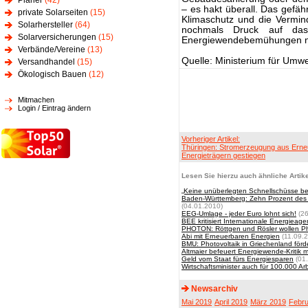
Planer
(42)
– es hakt überall. Das gefäh
private Solarseiten
(15)
Klimaschutz und die Vermin
Solarhersteller
(64)
nochmals Druck auf d
Solarversicherungen
(15)
Energiewendebemühungen nich
Verbände/Vereine
(13)
Quelle: Ministerium für Umwe
Versandhandel
(15)
Ökologisch Bauen
(12)
Mitmachen
Login / Eintrag ändern
Vorheriger Artikel:
Thüringen: Stromerzeugung aus Erne
Energieträgern gestiegen
Lesen Sie hierzu auch ähnliche Artike
„Keine unüberlegten Schnellschüsse b
Baden-Württemberg: Zehn Prozent des W
(04.01.2010)
EEG-Umlage - jeder Euro lohnt sich!
(26
BEE kritisiert Internationale Energieage
PHOTON: Röttgen und Rösler wollen Pho
Abi mit Erneuerbaren Energien
(11.09.
BMU: Photovoltaik in Griechenland för
Altmaier befeuert Energiewende-Kritik 
Geld vom Staat fürs Energiesparen
(01.
Wirtschaftsminister auch für 100.000 Arb
Newsarchiv
Mai 2019
April 2019
März 2019
Febru