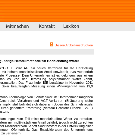
Diesen Artikel ausdrucken
günstige Herstellmethode für Hochleistungswafer
SCHOTT Solar AG ein neues Verfahren für die Herstellung
 mit hohem monokristallinen Anteil entwickelt, das wesentlich
lierte Prozesse. Dem Unternehmen ist es gelungen, aus einem
an es von der Herstellung polykristalliner Wafer kennt,
 herzustellen. Das Fraunhofer ISE bestätigte im November 2011
 Solar beauftragten Messung einen
Wirkungsgrad
von 19,9
ono-Technologie von Schott Solar ist Unternehmensangaben
 Czochralski-Verfahren und VGF-Verfahren (Erläuterung siehe
r Impfkristall befindet sich dabei am Boden des Schmelztiegels
urch gerichtete Erstarrung (Vertical Gradient Freeze - VGF)
chstum.
em Ingot zum Teil reine monokristalline Wafer zu erstellen.
ern mit multikristallinem Anteil geführt, jedoch nicht zu echten
der Mitarbeiter von Schott Solar besteht in der Entwicklung einer
 neuen Ofentechnik. Das Entwicklerteam des Unternehmens
 zu verfeinern.