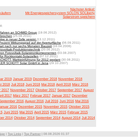
Nächster Artikel:
käufern
Mit Energiespeichersystem SOLON SOLiberty
Solarstrom speichern
l:
verfahren an SCHMID Group
(19.06.2012)
hbrochen
(25.08.2011)
ge in neuer Zelle vereint
(13.12.2011)
Prozent Wirkungsgrad auf der Aperturfläche
(06.09.2011)
rt nach nur sechs Monaten Bauzeit
(16.04.2008)
otovoltaik-Produktionstechnik
(20.06.2012)
r von Fotovoltaik-Solarstromkomponenten
(03.08.2007)
für Rückkontakt-Solarzellen
(07.12.2011)
SCHOTT: Markteinführung für 2012 geplant
(30.08.2011)
ACKER SCHOTT Solar GmbH in Jena
(29.10.2007)
ar 2019
Januar 2019
Dezember 2018
November 2018
t 2018
Juli 2018
Juni 2018
Mai 2018
April 2018
März 2018
 2017
November 2017
Oktober 2017
September 2017
August
ril 2017
März 2017
Februar 2017
Januar 2017
Dezember
September 2016
August 2016
Juli 2016
Juni 2016
Mai 2016
anuar 2016
Dezember 2015
November 2015
Oktober 2015
15
Juni 2015
Mai 2015
April 2015
März 2015
Februar 2015
er 2014
Oktober 2014
September 2014
August 2014
Juli 2014
räge
|
Top Links
|
Top Partner
| 08.08.2026 01:37