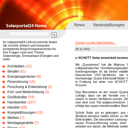
Im solarportal24-Linkverzeichnis finden
Zurück zu den Nachrichten...
Sie schnell, einfach und kostenlos
kompetente Ansprechpartner/innen für
29.11.2011
Ihre Fragen rund ums Thema
Solarenergie, Erneuerbare Energien und
SCHOTT Solar entwickelt kosten
mehr.
Mit „Quasimono“ hat die Mainzer 
Architekten
(22)
vollquadratischer Hochleistungswafer
Berater
(61)
kostengünstiger ist als bisher etab
klassischen VGF-Verfahren, wie m
Energieagenturen
(9)
hochwertige Quasi-Einkristall-Wafer
Finanzierung
(16)
in Freiburg bei einer von SCHOTT
Prozent.
Forschung & Entwicklung
(3)
Fort- und Weiterbildung
(3)
Das Besondere an der neuen Quasim
zufolge, dass sie die Vorteile von
Großhändler
(54)
unten) in einem Verfahren vereint. De
Handwerker
(207)
und wird zum Teil aufgeschmolzen. D
erfolgt das quasi-monokristalline Wa
Händler
(69)
Komplettlösungen
(22)
Schott Solar sei es gelungen, aus d
Ähnliche Ansätze hatten bisher zu Waf
Medien
(7)
Einkristallen. Die besondere Leistung 
Montagegestelle
(7)
neuen Prozessführung sowie einer
arbeitet nun daran, die Methode weiter