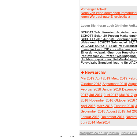
Vorheriger Artikel:
Neun von zehn deutschen Immobilien
legen Wert auf gute Energiebilanz
Lesen Sie hierzu auch ähnliche Artike
SCHOTT Solar lizensiert Herstellungs
SCHOTT Solar: 20-Prozent-Marke durc
SCHOTT Solar: Jüngste Forschungserfol
Weltrekord: SCHOTT Solar erzielt 18,2 
WACKER SCHOTT Solar: Produktionssta
Intersolar Award 2012 für silberfreie Ph
Einer der weltweit führenden Herstelle
Photovoltaik: 23 Prozent Wirkungsgrad 
Hochleistungs-Photovoltaik-Modul von 
Fotovoltaik: Grundsteinlegung für W
Newsarchiv
Mai 2019
April 2019
März 2019
Febru
Oktober 2018
September 2018
Augus
Februar 2018
Januar 2018
Dezember
2017
Juli 2017
Juni 2017
Mai 2017
Ap
2016
November 2016
Oktober 2016
April 2016
März 2016
Februar 2016
J
September 2015
August 2015
Juli 20
Januar 2015
Dezember 2014
Novemb
Juni 2014
Mai 2014
solarportal24.de Impressum
|
Neue Eint