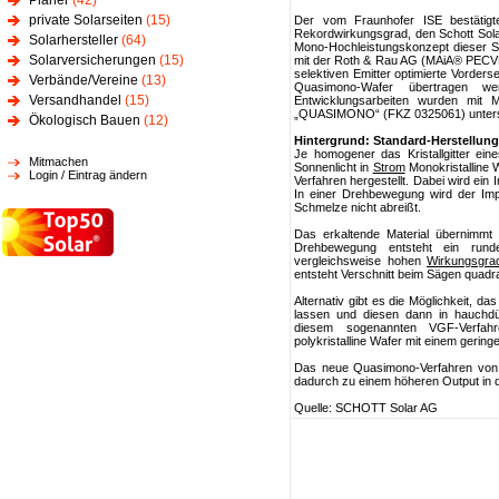
Planer
(42)
private Solarseiten
(15)
Der vom Fraunhofer ISE bestätig
Rekordwirkungsgrad, den Schott Solar 
Solarhersteller
(64)
Mono-Hochleistungskonzept dieser Sol
Solarversicherungen
(15)
mit der Roth & Rau AG (MAiA® PECVD
selektiven Emitter optimierte Vorderse
Verbände/Vereine
(13)
Quasimono-Wafer übertragen we
Versandhandel
(15)
Entwicklungsarbeiten wurden mit
„QUASIMONO“ (FKZ 0325061) unters
Ökologisch Bauen
(12)
Hintergrund: Standard-Herstellung
Je homogener das Kristallgitter eine
Mitmachen
Sonnenlicht in
Strom
Monokristalline 
Login / Eintrag ändern
Verfahren hergestellt. Dabei wird ein 
In einer Drehbewegung wird der Imp
Schmelze nicht abreißt.
Das erkaltende Material übernimmt d
Drehbewegung entsteht ein runder
vergleichsweise hohen
Wirkungsgra
entsteht Verschnitt beim Sägen quadr
Alternativ gibt es die Möglichkeit, da
lassen und diesen dann in hauchdü
diesem sogenannten VGF-Verfahre
polykristalline Wafer mit einem gerin
Das neue Quasimono-Verfahren von Sc
dadurch zu einem höheren Output in d
Quelle: SCHOTT Solar AG