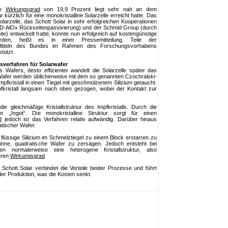
te
Wirkungsgrad
von 19,9 Prozent liegt sehr nah an dem
kürzlich für eine monokristalline Solarzelle erreicht hatte. Das
arzelle, das Schott Solar in sehr erfolgreichen Kooperationen
-AlOx Rückseitenpassivierung) und der Schmid Group (durch
ite) entwickelt hatte, konnte nun erfolgreich auf kostengünstige
rden, heißt es in einer Pressemitteilung. Teile der
 Mitteln des Bundes im Rahmen des Forschungsvorhabens
tützt.
sverfahren für Solarwafer
s Wafers, desto effizienter wandelt die Solarzelle später das
Wafer werden üblicherweise mit dem so genannten Czochralski-
Impfkristall in einen Tiegel mit geschmolzenem Silizium getaucht.
fkristall langsam nach oben gezogen, wobei der Kontakt zur
ie gleichmäßige Kristallstruktur des Impfkristalls. Durch die
 „Ingot“. Die monokristalline Struktur sorgt für einen
d
jedoch ist das Verfahren relativ aufwändig. Darüber hinaus
atischer Wafer.
s flüssige Silizium im Schmelztiegel zu einem Block erstarren zu
nne, quadratische Wafer zu zersägen. Jedoch entsteht bei
n normalerweise eine heterogene Kristallstruktur, also
geren
Wirkungsgrad
hott Solar verbindet die Vorteile beider Prozesse und führt
er Produktion, was die Kosten senkt.