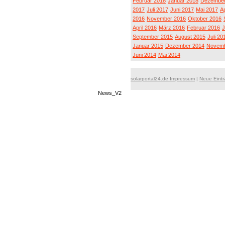
Februar 2018
Januar 2018
Dezember
2017
Juli 2017
Juni 2017
Mai 2017
Ap
2016
November 2016
Oktober 2016
April 2016
März 2016
Februar 2016
J
September 2015
August 2015
Juli 20
Januar 2015
Dezember 2014
Novemb
Juni 2014
Mai 2014
solarportal24.de Impressum
|
Neue Eint
News_V2