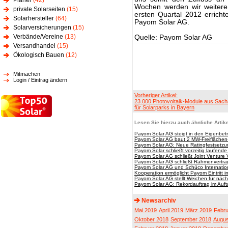
Planer
(42)
Wochen werden wir weitere 
private Solarseiten
(15)
ersten Quartal 2012 erricht
Solarhersteller
(64)
Payom Solar AG.
Solarversicherungen
(15)
Verbände/Vereine
(13)
Quelle: Payom Solar AG
Versandhandel
(15)
Ökologisch Bauen
(12)
Mitmachen
Login / Eintrag ändern
Vorheriger Artikel:
23.000 Photovoltaik-Module aus Sach
für Solarparks in Bayern
Lesen Sie hierzu auch ähnliche Artike
Payom Solar AG steigt in den Eigenbetr
Payom Solar AG baut 2 MW-Freiflächen-
Payom Solar AG: Neue Ratingfestsetz
Payom Solar schließt vorzeitig laufende
Payom Solar AG schließt Joint Venture 
Payom Solar AG schließt Rahmenvertr
Payom Solar AG und Schüco Internatio
Kooperation ermöglicht Payom Eintritt i
Payom Solar AG stellt Weichen für nä
Payom Solar AG: Rekordauftrag im Auft
Newsarchiv
Mai 2019
April 2019
März 2019
Febru
Oktober 2018
September 2018
Augus