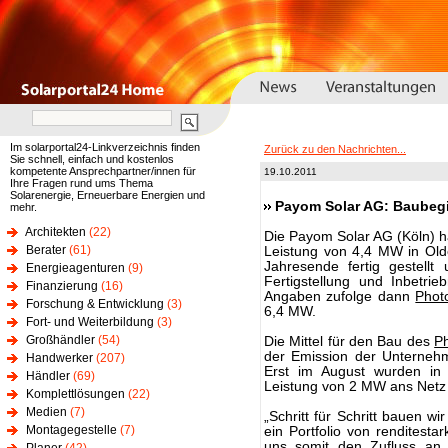
Im solarportal24-Linkverzeichnis finden
Zurück zu den Nachrichten...
Sie schnell, einfach und kostenlos
kompetente Ansprechpartner/innen für
19.10.2011
Ihre Fragen rund ums Thema
Solarenergie, Erneuerbare Energien und
Payom Solar AG: Baubegi
mehr.
Architekten
(22)
Die Payom Solar AG (Köln) ha
Berater
(61)
Leistung von 4,4 MW in Old
Jahresende fertig gestell
Energieagenturen
(9)
Fertigstellung und Inbetr
Finanzierung
(16)
Angaben zufolge dann
Photo
Forschung & Entwicklung
(3)
6,4 MW.
Fort- und Weiterbildung
(3)
Großhändler
(54)
Die Mittel für den Bau des
Ph
der Emission der Unternehme
Handwerker
(207)
Erst im August wurden in N
Händler
(69)
Leistung von 2 MW ans Netz
Komplettlösungen
(22)
Medien
(7)
„Schritt für Schritt bauen w
Montagegestelle
(7)
ein Portfolio von renditesta
uns somit den Zufluss an 