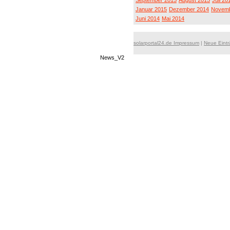
September 2015
August 2015
Juli 20
Januar 2015
Dezember 2014
Novemb
Juni 2014
Mai 2014
solarportal24.de Impressum
|
Neue Eint
News_V2