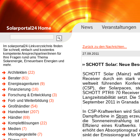
Im solarportal24-Linkverzeichnis finden
Zurück zu den Nachrichten...
Sie schnell, einfach und kostenlos
kompetente Ansprechpartner/innen für
27.09.2011
Ihre Fragen rund ums Thema
Solarenergie, Erneuerbare Energien und
SCHOTT Solar: Neue Besch
mehr.
Architekten
(22)
SCHOTT Solar (Mainz) will
Berater
(61)
Receiver durch ein stark 
weltweit führenden Konfere
Energieagenturen
(9)
(CSP), der Solarpaces, st
Finanzierung
(16)
SCHOTT PTR® 70 Receiver vo
Forschung & Entwicklung
(3)
Langzeitstabilität setzt. Di
Fort- und Weiterbildung
(3)
September 2011 in Granada s
Großhändler
(54)
In CSP-Kraftwerken wird Sol
Handwerker
(207)
Dampfturbine in
Strom
erzeu
Händler
(69)
die Sonneneinstrahlung is
Komplettlösungen
(22)
Effizienz eines Kraftwerk
Medien
(7)
erhöht den Absorptionsgrad d
Montagegestelle
(7)
sinkt der Emissionsgrad für 