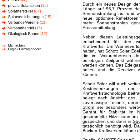
Planer
(42)
Durch ein neues Design der
private Solarseiten
(15)
Länge auf 96,7 Prozent d
Solarhersteller
(64)
Sonnenstrahlung auf und w
Solarversicherungen
(15)
neue, optionale Reflektore
Verbände/Vereine
(13)
mehr Sonnenstrahlen gen
Pressemitteilung
Versandhandel
(15)
.
Ökologisch Bauen
(12)
Neben diesen Leistungsge
entscheidend für den wirt
Mitmachen
Kraftwerks. Um Wärmeverlus
Login / Eintrag ändern
halten, hat Schott Solar Ede
die im Vakuumbereich de
beliebigen Zeitpunkt währe
werden können. Das Edelgas 
halten und die Receiver
können.
Schott Solar will auch weite
Kostensenkungen und
Kraftwerkstechnologie beitr
belegt nach Ansicht des 
zuverlässige Technik, dere
Strom
sei besonders wertvo
Garant für Stabilität im N
gesammelte Hitze kann, im
gespeichert und dann in
Str
tatsächlich benötigt wird. D
Backup-Kraftwerken könne 