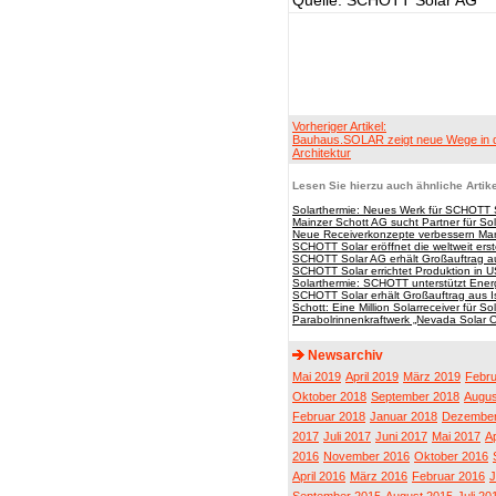
Quelle: SCHOTT Solar AG
Vorheriger Artikel:
Bauhaus.SOLAR zeigt neue Wege in 
Architektur
Lesen Sie hierzu auch ähnliche Artike
Solarthermie: Neues Werk für SCHOTT S
Mainzer Schott AG sucht Partner für So
Neue Receiverkonzepte verbessern Mark
SCHOTT Solar eröffnet die weltweit ers
SCHOTT Solar AG erhält Großauftrag a
SCHOTT Solar errichtet Produktion in 
Solarthermie: SCHOTT unterstützt Ene
SCHOTT Solar erhält Großauftrag aus I
Schott: Eine Million Solarreceiver für S
Parabolrinnenkraftwerk „Nevada Solar 
Newsarchiv
Mai 2019
April 2019
März 2019
Febru
Oktober 2018
September 2018
Augus
Februar 2018
Januar 2018
Dezember
2017
Juli 2017
Juni 2017
Mai 2017
Ap
2016
November 2016
Oktober 2016
April 2016
März 2016
Februar 2016
J