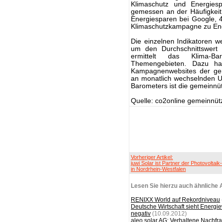
Klimaschutz und Energiespa
gemessen an der Häufigkeit
Energiesparen bei Google, 
Klimaschutzkampagne zu En
Die einzelnen Indikatoren w
um den Durchschnittswer
ermittelt das Klima-B
Themengebieten. Dazu ha
Kampagnenwebsites der gem
an monatlich wechselnden U
Barometers ist die gemeinnü
Quelle: co2online gemeinnü
Vorheriger Artikel:
juwi Solar ist Partner der Photovolta
in Nordrhein-Westfalen
Lesen Sie hierzu auch ähnliche A
RENIXX World auf Rekordniveau
Deutsche Wirtschaft sieht Energi
negativ
(10.09.2012)
aleo solar AG: Verhaltene Nachfr