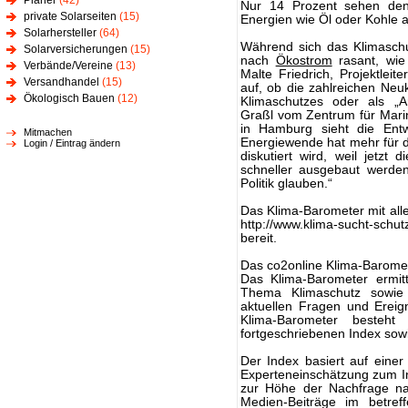
Planer
(42)
Nur 14 Prozent sehen den v
private Solarseiten
(15)
Energien wie Öl oder Kohle 
Solarhersteller
(64)
Während sich das Klimaschu
Solarversicherungen
(15)
nach
Ökostrom
rasant, wie 
Verbände/Vereine
(13)
Malte Friedrich, Projektleit
Versandhandel
(15)
auf, ob die zahlreichen Ne
Ökologisch Bauen
(12)
Klimaschutzes oder als „An
Graßl vom Zentrum für Mar
in Hamburg sieht die Entw
Mitmachen
Energiewende hat mehr für de
Login / Eintrag ändern
diskutiert wird, weil jetz
schneller ausgebaut werde
Politik glauben.“
Das Klima-Barometer mit alle
http://www.klima-sucht-sch
bereit.
Das co2online Klima-Barome
Das Klima-Barometer ermitte
Thema Klimaschutz sowie 
aktuellen Fragen und Ereig
Klima-Barometer besteht
fortgeschriebenen Index so
Der Index basiert auf einer
Experteneinschätzung zum I
zur Höhe der Nachfrage na
Medien-Beiträge im betr