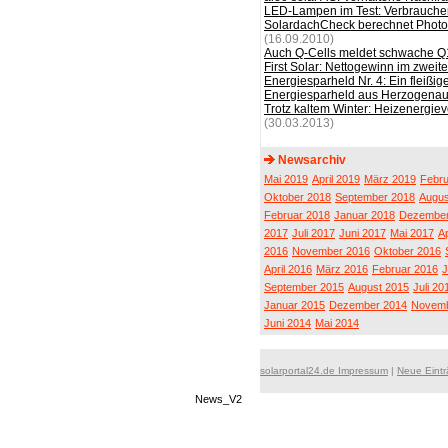
LED-Lampen im Test: Verbraucher
SolardachCheck berechnet Photov
(16.09.2010)
Auch Q-Cells meldet schwache 
First Solar: Nettogewinn im zweite
Energiesparheld Nr. 4: Ein fleiß
Energiesparheld aus Herzogenau
Trotz kaltem Winter: Heizenergie
(30.03.2013)
Newsarchiv
Mai 2019
April 2019
März 2019
Febru
Oktober 2018
September 2018
Augus
Februar 2018
Januar 2018
Dezember
2017
Juli 2017
Juni 2017
Mai 2017
Ap
2016
November 2016
Oktober 2016
April 2016
März 2016
Februar 2016
J
September 2015
August 2015
Juli 20
Januar 2015
Dezember 2014
Novemb
Juni 2014
Mai 2014
solarportal24.de Impressum
|
Neue Eint
News_V2