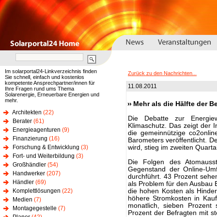
Im solarportal24-Linkverzeichnis finden
Zurück zu den Nachrichten...
Sie schnell, einfach und kostenlos
kompetente Ansprechpartner/innen für
11.08.2011
Ihre Fragen rund ums Thema
Solarenergie, Erneuerbare Energien und
mehr.
Mehr als die Hälfte der 
Architekten
(22)
Die Debatte zur Energi
Berater
(61)
Klimaschutz. Das zeigt der I
Energieagenturen
(9)
die gemeinnützige co2onlin
Finanzierung
(16)
Barometers veröffentlicht. De
Forschung & Entwicklung
(3)
wird, stieg im zweiten Quarta
Fort- und Weiterbildung
(3)
Die Folgen des Atomausst
Großhändler
(54)
Gegenstand der Online-Umf
Handwerker
(207)
durchführt. 43 Prozent sehen
Händler
(69)
als Problem für den Ausbau 
Komplettlösungen
(22)
die hohen Kosten als Hindern
höhere Stromkosten in Kauf
Medien
(7)
monatlich, sieben Prozent
Montagegestelle
(7)
Prozent der Befragten mit st