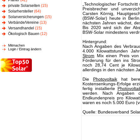
Planer
(42)
„Technologischer Fortschri
private Solarseiten
(15)
Preisbrecher und unverzic
Solarhersteller
(64)
Carsten Körnig, Hauptgesch
Solarversicherungen
(15)
(BSW-Solar) heute in Berlin
Verbände/Vereine
(13)
nächsten Jahren wächst, des
Bis 2020 wird sich der Ab
Versandhandel
(15)
BSW-Solar mindestens verdr
Ökologisch Bauen
(12)
Hintergrund:
Mitmachen
Nach Angaben des Verbrauch
Login / Eintrag ändern
4.000 Kilowattstunden Jahr
Strom
Mix einen Preis von 2
Förderung für den ins Stro
noch 28,74 Cent je Kilowa
allerdings in den nächsten J
Die
Photovoltaik
hat berei
Kostensenkungs-Erfolge erzi
fertig installierte
Photovoltai
werden. Nach Angaben de
Endkundenpreis pro Kilowat
waren es noch 5.000 Euro (v
Quelle: Bundesverband Solar