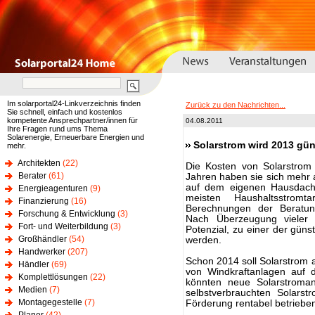
Im solarportal24-Linkverzeichnis finden
Zurück zu den Nachrichten...
Sie schnell, einfach und kostenlos
kompetente Ansprechpartner/innen für
04.08.2011
Ihre Fragen rund ums Thema
Solarenergie, Erneuerbare Energien und
Solarstrom wird 2013 gün
mehr.
Architekten
(22)
Die Kosten von Solarstrom 
Berater
(61)
Jahren haben sie sich mehr a
auf dem eigenen Hausdach p
Energieagenturen
(9)
meisten Haushaltsstromt
Finanzierung
(16)
Berechnungen der Beratu
Forschung & Entwicklung
(3)
Nach Überzeugung vieler 
Fort- und Weiterbildung
(3)
Potenzial, zu einer der gün
Großhändler
(54)
werden.
Handwerker
(207)
Schon 2014 soll Solarstrom
Händler
(69)
von Windkraftanlagen auf 
Komplettlösungen
(22)
könnten neue Solarstroma
Medien
(7)
selbstverbrauchten Solarst
Montagegestelle
(7)
Förderung rentabel betriebe