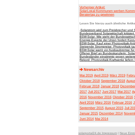
Vorheriger Artikel:
SolarLokal-Kommunen werben Komm
Beratertag zu gewinnen
Lesen Sie hierzu auch ähnliche Artike
„Solarstrom wird zum Preisbrecher und 
Bundesverband Solarwirtschaft kritisier
BSW-Solar: Wie steht der Bundeswirtsc
Energie-Experte der Union fordert Kürz
BSW-Solar: Kauf einer Photovoltaik-Anl
Steigende Strompreise: Photovoltaik ta
BSW-Solar warnt vor Ausbaubremse für
Offener Brief an Bundeskanzlerin: Solarb
Bundesländer einstimmig gegen weitere 
Rekord: Photovoltaik-Kraftwerke liefern 
Newsarchiv
Mai 2019
April 2019
März 2019
Febru
Oktober 2018
September 2018
Augus
Februar 2018
Januar 2018
Dezember
2017
Juli 2017
Juni 2017
Mai 2017
Ap
2016
November 2016
Oktober 2016
April 2016
März 2016
Februar 2016
J
September 2015
August 2015
Juli 20
Januar 2015
Dezember 2014
Novemb
Juni 2014
Mai 2014
solarportal24.de Impressum
|
Neue Eint