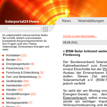
Im solarportal24-Linkverzeichnis finden
Zurück zu den Nachrichten...
Sie schnell, einfach und kostenlos
kompetente Ansprechpartner/innen für
09.06.2011
Ihre Fragen rund ums Thema
Solarenergie, Erneuerbare Energien und
mehr.
BSW-Solar kritisiert weit
Förderung
Architekten
(22)
Berater
(61)
Der Bundesverband Solarwir
Energieagenturen
(9)
Kabinettsentwurf zum Erne
Finanzierung
(16)
erneut Einschnitte bei der
Ph
Forschung & Entwicklung
(3)
Ausbau der Erneuerbaren En
wollen. Dieses Ziel wi
Fort- und Weiterbildung
(3)
Solarwirtschaft e.V. (BSW
Großhändler
(54)
jedoch verfehlt.
Handwerker
(207)
Händler
(69)
So sieht der am Montag vor
Komplettlösungen
(22)
Energien-Gesetz vor, den
Eigenverbrauch
selbst erzeu
Medien
(7)
würde ein wichtiger Impul
Montagegestelle
(7)
Verbrauchssteuerung und de