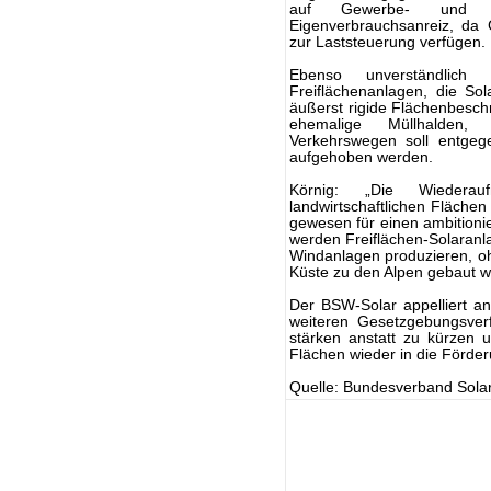
auf Gewerbe- und In
Eigenverbrauchsanreiz, da 
zur Laststeuerung verfügen.
Ebenso unverständlic
Freiflächenanlagen, die So
äußerst rigide Flächenbesc
ehemalige Müllhalden, 
Verkehrswegen soll entgege
aufgehoben werden.
Körnig: „Die Wieder
landwirtschaftlichen Flächen
gewesen für einen ambitioni
werden Freiflächen-Solaran
Windanlagen produzieren, o
Küste zu den Alpen gebaut 
Der BSW-Solar appelliert a
weiteren Gesetzgebungsve
stärken anstatt zu kürzen
Flächen wieder in die Förd
Quelle: Bundesverband Solar