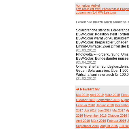
Vorheriger Artikel:
juwi realisiert zwei Photovoltaik-Projek
zusammen 5,4 MW Leistung
Lesen Sie hierzu auch ähnliche A
Solarbranche steht zu Förderanp
BSW-Solar: Koalition stellt Förder
BSW-Solar warnt vor Ausbaubrems
BSW-Solar: Irreparabler Schaden 
Emnid-Umfrage: Zwei Drittel der B
(01.03.2012)
Photovoltaik-Förderkürzung: Ums
BSW-Solar: Bundesländer müssen 
(05.04.2012)
Offener Brief an Bundeskanzlerin: 
Gegen Solarausstieg: Über 1.500 S
Wirtschaftsminister auch für 100.0
(21.02.2012)
Newsarchiv
Mai 2019
April 2019
März 2019
Febru
Oktober 2018
September 2018
Augus
Februar 2018
Januar 2018
Dezember
2017
Juli 2017
Juni 2017
Mai 2017
Ap
2016
November 2016
Oktober 2016
April 2016
März 2016
Februar 2016
J
September 2015
August 2015
Juli 20