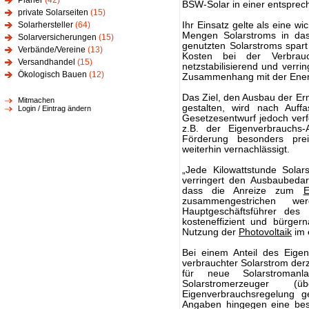
Planer
(42)
BSW-Solar in einer entsprec
private Solarseiten
(15)
Solarhersteller
(64)
Ihr Einsatz gelte als eine wi
Mengen Solarstroms in das 
Solarversicherungen
(15)
genutzten Solarstroms spa
Verbände/Vereine
(13)
Kosten bei der Verbrauc
Versandhandel
(15)
netzstabilisierend und verr
Ökologisch Bauen
(12)
Zusammenhang mit der Ene
Das Ziel, den Ausbau der Ern
Mitmachen
gestalten, wird nach Auf
Login / Eintrag ändern
Gesetzesentwurf jedoch verfe
z.B. der Eigenverbrauchs-
Förderung besonders preis
weiterhin vernachlässigt.
„Jede Kilowattstunde Solar
verringert den Ausbaubedar
dass die Anreize zum
E
zusammengestrichen wer
Hauptgeschäftsführer des
kosteneffizient und bürger
Nutzung der
Photovoltaik
im 
Bei einem Anteil des Eigen
verbrauchter Solarstrom derz
für neue Solarstromanla
Solarstromerzeuger
Eigenverbrauchsregelung g
Angaben hingegen eine bes