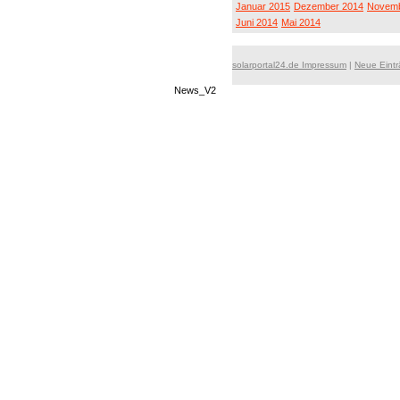
Januar 2015
Dezember 2014
Novemb
Juni 2014
Mai 2014
solarportal24.de Impressum
|
Neue Eint
News_V2