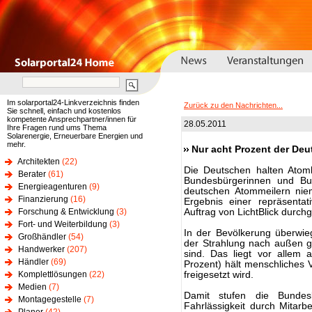
Im solarportal24-Linkverzeichnis finden
Zurück zu den Nachrichten...
Sie schnell, einfach und kostenlos
kompetente Ansprechpartner/innen für
28.05.2011
Ihre Fragen rund ums Thema
Solarenergie, Erneuerbare Energien und
mehr.
Nur acht Prozent der Deu
Architekten
(22)
Die Deutschen halten Atomk
Berater
(61)
Bundesbürgerinnen und Bu
Energieagenturen
(9)
deutschen Atommeilern niem
Finanzierung
(16)
Ergebnis einer repräsenta
Forschung & Entwicklung
(3)
Auftrag von LichtBlick durch
Fort- und Weiterbildung
(3)
In der Bevölkerung überwieg
Großhändler
(54)
der Strahlung nach außen g
Handwerker
(207)
sind. Das liegt vor allem
Händler
(69)
Prozent) hält menschliches V
Komplettlösungen
(22)
freigesetzt wird.
Medien
(7)
Damit stufen die Bundes
Montagegestelle
(7)
Fahrlässigkeit durch Mitarbe