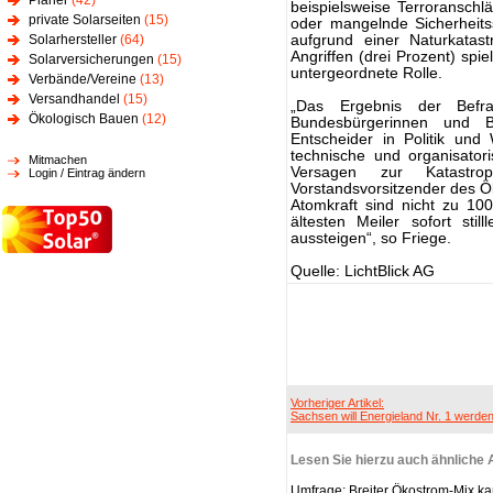
Planer
(42)
beispielsweise Terroranschlä
private Solarseiten
(15)
oder mangelnde Sicherheits
Solarhersteller
(64)
aufgrund einer Naturkatast
Angriffen (drei Prozent) spi
Solarversicherungen
(15)
untergeordnete Rolle.
Verbände/Vereine
(13)
Versandhandel
(15)
„Das Ergebnis der Befr
Ökologisch Bauen
(12)
Bundesbürgerinnen und B
Entscheider in Politik un
technische und organisato
Mitmachen
Versagen zur Katastrop
Login / Eintrag ändern
Vorstandsvorsitzender des Ök
Atomkraft sind nicht zu 10
ältesten Meiler sofort st
aussteigen“, so Friege.
Quelle: LichtBlick AG
Vorheriger Artikel:
Sachsen will Energieland Nr. 1 werde
Lesen Sie hierzu auch ähnliche A
Umfrage: Breiter Ökostrom-Mix ka