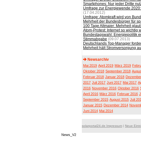
Smartphones: Nur jeder Dritte nu
Umfrage zur Energiewende 2020: 
(17.04.2012)
Umfrage: Atomkraft wird von Bun
Mehrheit der Bundesbürger für s
100 Tage Altmaier: Mehrheit glau
Atom-Protest: Internet so wichtig
Bundestagswahl: Energiepolitik e
Stimmabgabe
(09.07.2013)
Deutschlands Top-Manager forde
Mehrheit hält Stromversorgung au
Newsarchiv
Mai 2019
April 2019
März 2019
Febru
Oktober 2018
September 2018
Augus
Februar 2018
Januar 2018
Dezember
2017
Juli 2017
Juni 2017
Mai 2017
Ap
2016
November 2016
Oktober 2016
April 2016
März 2016
Februar 2016
J
September 2015
August 2015
Juli 20
Januar 2015
Dezember 2014
Novemb
Juni 2014
Mai 2014
solarportal24.de Impressum
|
Neue Eint
News_V2