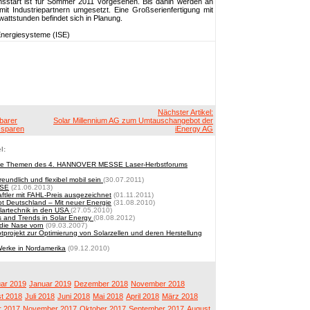
ionsstart ist für Sommer 2011 vorgesehen. Bis dahin werden an
it Industriepartnern umgesetzt. Eine Großserienfertigung mit
attstunden befindet sich in Planung.
 Energiesysteme (ISE)
Nächster Artikel:
barer
Solar Millennium AG zum Umtauschangebot der
 sparen
iEnergy AG
l:
nd die Themen des 4. HANNOVER MESSE Laser-Herbstforums
reundlich und flexibel mobil sein
(30.07.2011)
ISE
(21.06.2013)
tler mit FAHL-Preis ausgezeichnet
(01.11.2011)
t Deutschland – Mit neuer Energie
(31.08.2010)
olartechnik in den USA
(27.05.2010)
s and Trends in Solar Energy
(08.08.2012)
 die Nase vorn
(09.03.2007)
lotprojekt zur Optimierung von Solarzellen und deren Herstellung
erke in Nordamerika
(09.12.2010)
ar 2019
Januar 2019
Dezember 2018
November 2018
t 2018
Juli 2018
Juni 2018
Mai 2018
April 2018
März 2018
 2017
November 2017
Oktober 2017
September 2017
August