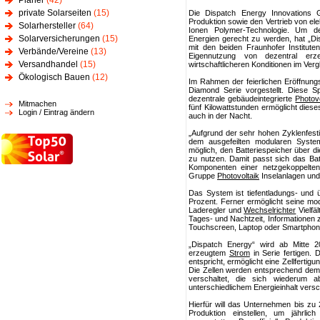
Planer
(42)
private Solarseiten
(15)
Die Dispatch Energy Innovations 
Produktion sowie den Vertrieb von e
Solarhersteller
(64)
Ionen Polymer-Technologie. Um d
Solarversicherungen
(15)
Energien gerecht zu werden, hat „Di
mit den beiden Fraunhofer Institut
Verbände/Vereine
(13)
Eigennutzung von dezentral er
Versandhandel
(15)
wirtschaftlicheren Konditionen im Ver
Ökologisch Bauen
(12)
Im Rahmen der feierlichen Eröffnung
Diamond Serie vorgestellt. Diese S
dezentrale gebäudeintegrierte
Photovo
Mitmachen
fünf Kilowattstunden ermöglicht die
Login / Eintrag ändern
auch in der Nacht.
„Aufgrund der sehr hohen Zyklenfesti
dem ausgefeilten modularen System
möglich, den Batteriespeicher über d
zu nutzen. Damit passt sich das Bat
Komponenten einer netzgekoppelt
Gruppe
Photovoltaik
Inselanlagen und
Das System ist tiefentladungs- und 
Prozent. Ferner ermöglicht seine mo
Laderegler und
Wechselrichter
Vielfä
Tages- und Nachtzeit, Informationen 
Touchscreen, Laptop oder Smartphon
„Dispatch Energy“ wird ab Mitte 
erzeugtem
Strom
in Serie fertigen. 
entspricht, ermöglicht eine Zellferti
Die Zellen werden entsprechend dem
verschaltet, die sich wiederum 
unterschiedlichem Energieinhalt versc
Hierfür will das Unternehmen bis zu
Produktion einstellen, um jährli