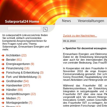
Im solarportal24-Linkverzeichnis finden
Zurück zu den Nachrichten...
Sie schnell, einfach und kostenlos
kompetente Ansprechpartner/innen für
09.11.2010
Ihre Fragen rund ums Thema
Solarenergie, Erneuerbare Energien und
Speicher für dezentral erzeugten
mehr.
Erneuerbare Energien und Elektromob
Architekten
(22)
Dabei ist die Entwicklung leistungs
Berater
(61)
aber auch für den internationalen
Ph
von zentraler Bedeutung. Das Fraunhof
Energieagenturen
(9)
Finanzierung
(16)
In Kooperation mit dem Fraunhofer-Ins
November 2010 die enge Koopera
Forschung & Entwicklung
(3)
Festveranstaltung gestartet. Der sch
Fort- und Weiterbildung
(3)
Georg Rosenfeld, Hauptabteilung Unt
neuen Aktivitäten und Hintergründe ei
Großhändler
(54)
Handwerker
(207)
Während das Fraunhofer ISE se
Batteriesystembaus, der Entwicklu
Händler
(69)
Integration in netzgekoppelte und
Komplettlösungen
(22)
Fraunhofer ISIT über eine neue Pilot
vorgestellt wird. Vor diesem Hinter
Medien
(7)
Innovations GmbH, seinen Geschäftss
Montagegestelle
(7)
des Fraunhofer ISIT zu verlagern. A
seine primären Forschungs- und Entwic