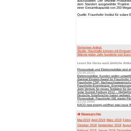
auszustatten. Der offizielle Produkt
dem Standort ausgewählte Projekte m
einer Gesamtkapazität von 250 Megaw
Quelle: Fraunhofer Institut für solare
Vorheriger Artikel:
Studie: Haushalte können mit Erneuer
Wärme jedes Jahr hunderte von Euro
Lesen Sie hierzu auch ähnliche Artike
Photovoltaik und Elektromobilität si
(20.08.2010)
Elektromobilität: Kunden wollen umweltf
Zweimal Einstein Award für Fraunhofer 
Fraunhofer CSP: Nachwuchswissenschaf
Fraunhofer-Energietage: Energiekonzep
Joint Venture für neues Testlabor für S
Solar Summit Freiburg 2012 – Highlight
Deutsche Solarforscher haben weltweit
Photovoltaik: Fraunhofer ISE startet Pi
(13.04.2009)
KACO new energy eröffnet zwei neue W
Newsarchiv
Mai 2019
April 2019
März 2019
Febru
Oktober 2018
September 2018
Augus
Februar 2018
Januar 2018
Dezember