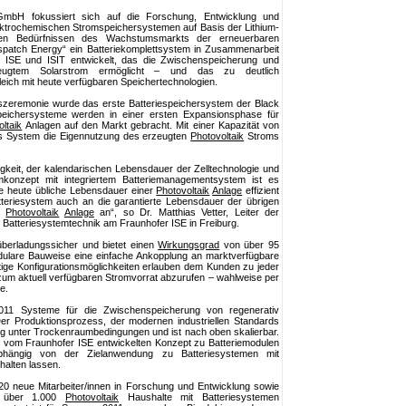
GmbH fokussiert sich auf die Forschung, Entwicklung und
lektrochemischen Stromspeichersystemen auf Basis der Lithium-
en Bedürfnissen des Wachstumsmarkts der erneuerbaren
spatch Energy“ ein Batteriekomplettsystem in Zusammenarbeit
en ISE und ISIT entwickelt, das die Zwischenspeicherung und
zeugtem Solarstrom ermöglicht – und das zu deutlich
gleich mit heute verfügbaren Speichertechnologien.
szeremonie wurde das erste Batteriespeichersystem der Black
peichersysteme werden in einer ersten Expansionsphase für
ltaik
Anlagen auf den Markt gebracht. Mit einer Kapazität von
ses System die Eigennutzung des erzeugten
Photovoltaik
Stroms
gkeit, der kalendarischen Lebensdauer der Zelltechnologie und
konzept mit integriertem Batteriemanagementsystem ist es
ie heute übliche Lebensdauer einer
Photovoltaik
Anlage
effizient
teriesystem auch an die garantierte Lebensdauer der übrigen
en
Photovoltaik
Anlage
an“, so Dr. Matthias Vetter, Leiter der
 Batteriesystemtechnik am Fraunhofer ISE in Freiburg.
überladungssicher und bietet einen
Wirkungsgrad
von über 95
dulare Bauweise eine einfache Ankopplung an marktverfügbare
ltige Konfigurationsmöglichkeiten erlauben dem Kunden zu jeder
zum aktuell verfügbaren Stromvorrat abzurufen – wahlweise per
e.
2011 Systeme für die Zwischenspeicherung von regenerativ
Der Produktionsprozess, der modernen industriellen Standards
gung unter Trockenraumbedingungen und ist nach oben skalierbar.
 vom Fraunhofer ISE entwickelten Konzept zu Batteriemodulen
abhängig von der Zielanwendung zu Batteriesystemen mit
halten lassen.
 20 neue Mitarbeiter/innen in Forschung und Entwicklung sowie
ch über 1.000
Photovoltaik
Haushalte mit Batteriesystemen