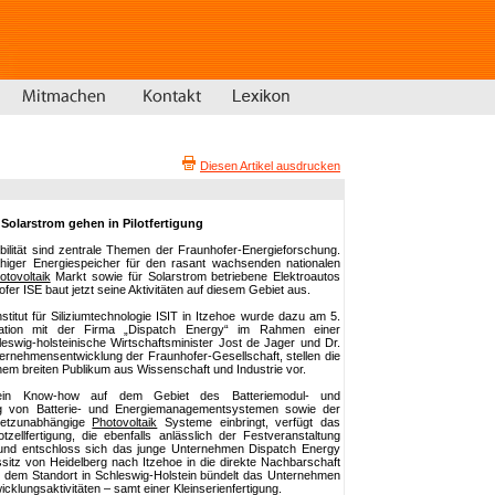
Diesen Artikel ausdrucken
 Solarstrom gehen in Pilotfertigung
ilität sind zentrale Themen der Fraunhofer-Energieforschung.
fähiger Energiespeicher für den rasant wachsenden nationalen
otovoltaik
Markt sowie für Solarstrom betriebene Elektroautos
er ISE baut jetzt seine Aktivitäten auf diesem Gebiet aus.
titut für Siliziumtechnologie ISIT in Itzehoe wurde dazu am 5.
tion mit der Firma „Dispatch Energy“ im Rahmen einer
leswig-holsteinische Wirtschaftsminister Jost de Jager und Dr.
ernehmensentwicklung der Fraunhofer-Gesellschaft, stellen die
nem breiten Publikum aus Wissenschaft und Industrie vor.
in Know-how auf dem Gebiet des Batteriemodul- und
ng von Batterie- und Energiemanagementsystemen sowie der
 netzunabhängige
Photovoltaik
Systeme einbringt, verfügt das
zellfertigung, die ebenfalls anlässlich der Festveranstaltung
grund entschloss sich das junge Unternehmen Dispatch Energy
itz von Heidelberg nach Itzehoe in die direkte Nachbarschaft
n dem Standort in Schleswig-Holstein bündelt das Unternehmen
klungsaktivitäten – samt einer Kleinserienfertigung.