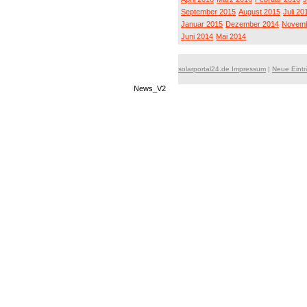
September 2015
August 2015
Juli 20
Januar 2015
Dezember 2014
Novemb
Juni 2014
Mai 2014
solarportal24.de Impressum
|
Neue Eint
News_V2