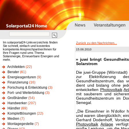
Im solarportal24-Linkverzeichnis finden
Zurück zu den Nachrichten...
Sie schnell, einfach und kostenlos
kompetente Ansprechpartner/innen für
15.06.2010
Ihre Fragen rund ums Thema
Solarenergie, Erneuerbare Energien und
juwi bringt Gesundheit
mehr.
Solarstrom
Architekten
(22)
Berater
(61)
Die juwi-Gruppe (Wörrstadt) 
zur Elektrifizierung 
Energieagenturen
(9)
Gesundheitszentrum, das vo
Finanzierung
(16)
dient und bislang ohne jed
Forschung & Entwicklung
(3)
entwickelten
Photovoltaik
An
Fort- und Weiterbildung
(3)
mit sauberem und sichere
Großhändler
(54)
Gesundheitszentrum im Dorf 
Senegal.
Handwerker
(207)
Händler
(69)
„Die Einwohner in N’dollor 
Komplettlösungen
(22)
und waren überglücklich; ein
Medien
(7)
Gerhard Dodenhoff, Vorsitz
Montagegestelle
(7)
Photovoltaik
Anlage
verfügt
große Leistung, um die Hau