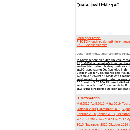
Quelle: juwi Holding AG
Vorheriger Artikel:
PHOTON und red dot prämieren neu
IPG T Wechselrichter
Lesen Sie hierzu auch ähnliche Artike
In Namibia geht eine der größten Photov
17,3 MW Photovoltaik-Park im Landkreis M
juwi realisiert seinen bislang größten a
juwi-Gruppe startet Großprojekte in de
Startschuss für Solarenergiepark Walda
WealthCap erwirbt 53-Megawatt-Solarpa
juwi bestückt Großmarkthallen in Veron
CEE erwirbt 3,65 MW Photovoltaik-Park
juwi setzt weiter auf Photovoltaik im En
juwi: Bundesregierung zerstört Billigma
Newsarchiv
Mai 2019
April 2019
März 2019
Febru
Oktober 2018
September 2018
Augus
Februar 2018
Januar 2018
Dezember
2017
Juli 2017
Juni 2017
Mai 2017
Ap
2016
November 2016
Oktober 2016
April 2016
März 2016
Februar 2016
J