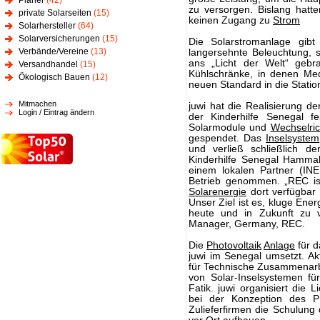
Planer
(42)
zu versorgen. Bislang hatt
private Solarseiten
(15)
keinen Zugang zu
Strom
Solarhersteller
(64)
Solarversicherungen
(15)
Die Solarstromanlage gib
Verbände/Vereine
(13)
langersehnte Beleuchtung,
ans „Licht der Welt“ gebr
Versandhandel
(15)
Kühlschränke, in denen Med
Ökologisch Bauen
(12)
neuen Standard in die Statio
Mitmachen
juwi hat die Realisierung d
Login / Eintrag ändern
der Kinderhilfe Senegal f
Solarmodule und
Wechselric
gespendet. Das
Inselsystem
und verließ schließlich 
Kinderhilfe Senegal Hamma
einem lokalen Partner (IN
Betrieb genommen. „REC ist
Solarenergie
dort verfügbar
Unser Ziel ist es, kluge Ene
heute und in Zukunft zu v
Manager, Germany, REC.
Die
Photovoltaik
Anlage
für d
juwi im Senegal umsetzt. Akt
für Technische Zusammenarbei
von Solar-Inselsystemen f
Fatik. juwi organisiert die
bei der Konzeption des P
Zulieferfirmen die Schulung 