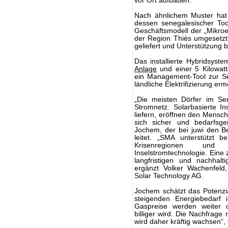
vor Ort aufbauen.
Nach ähnlichem Muster ha
dessen senegalesischer Toch
Geschäftsmodell der „Mikroe
der Region Thiès umgesetzt
geliefert und Unterstützung b
Das installierte Hybridsyst
Anlage
und einer 5 Kilowatt-
ein Management-Tool zur Sen
ländliche Elektrifizierung erm
„Die meisten Dörfer im S
Stromnetz. Solarbasierte I
liefern, eröffnen den Mensch
sich sicher und bedarfsg
Jochem, der bei juwi den Be
leitet. „SMA unterstützt b
Krisenregionen und 
Inselstromtechnologie. Eine 
langfristigen und nachhalt
ergänzt Volker Wachenfeld,
Solar Technology AG.
Jochem schätzt das Potenzia
steigenden Energiebedarf 
Gaspreise werden weiter d
billiger wird. Die Nachfrag
wird daher kräftig wachsen“,