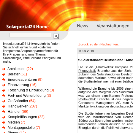
Im solarportal24-Linkverzeichnis finden
Zurück zu den Nachrichten...
Sie schnell, einfach und kostenlos
kompetente Ansprechpartner/innen für
11.05.2010
Ihre Fragen rund ums Thema
Solarenergie, Erneuerbare Energien und
Solarstandort Deutschland: Arbei
mehr.
Die Studie „Photovoltaik Kompass 201
Architekten
(22)
Photovoltaik
Branche aus der Sicht d
Berater
(61)
Zukunft des Solarstandortes Deutschla
deutschen Marktes sowie einen nach
Energieagenturen
(9)
die Studienteilnehmer mit einer baldige
Finanzierung
(16)
Während die Branche bis 2008 einen
Forschung & Entwicklung
(3)
aufgrund des Wegfalls des Solarmark
Fort- und Weiterbildung
(3)
was zu einem signifikanten Preisrut
Photovoltaik
Branche ist dies negativ
Großhändler
(54)
Concentro Management AG zum Anlass
Handwerker
(207)
Marktentwicklung der deutschsprachi
Händler
(69)
Die Studienteilnehmer bewerten Deut
Komplettlösungen
(22)
wird die Marktrelevanz von Deuts
Südeuropa übertroffen werden. Insbe
Medien
(7)
kommenden Jahren deutlich an Attra
Montagegestelle
(7)
Energien durch die Politik wird erwarte