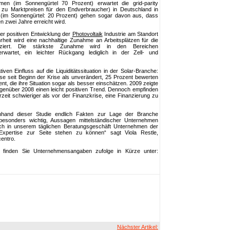
men (im Sonnengürtel 70 Prozent) erwartet die grid-parity
zu Marktpreisen für den Endverbraucher) in Deutschland in
t (im Sonnengürtel: 20 Prozent) gehen sogar davon aus, dass
 zwei Jahre erreicht wird.
ner positiven Entwicklung der
Photovoltaik
Industrie am Standort
heit wird eine nachhaltige Zunahme an Arbeitsplätzen für die
ziert. Die stärkste Zunahme wird in den Bereichen
wartet, ein leichter Rückgang lediglich in der Zell- und
iven Einfluss auf die Liquiditätssituation in der Solar-Branche:
ese seit Beginn der Krise als unverändert, 25 Prozent bewerten
nt, die ihre Situation sogar als besser einschätzen. 2009 zeigte
gegenüber 2008 einen leicht positiven Trend. Dennoch empfinden
rzeit schwieriger als vor der Finanzkrise, eine Finanzierung zu
nhand dieser Studie endlich Fakten zur Lage der Branche
esonders wichtig, Aussagen mittelständischer Unternehmen
h in unserem täglichen Beratungsgeschäft Unternehmen der
xpertise zur Seite stehen zu können“ sagt Viola Restle,
centro.
finden Sie Unternehmensangaben zufolge in Kürze unter:
Nächster Artikel: