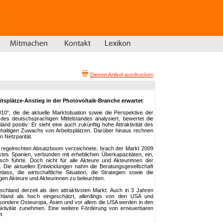
Diesen Artikel ausdrucken
tsplätze-Anstieg in der Photovoltaik-Branche erwartet
0“, die die aktuelle Marktsituation sowie die Perspektive der
es deutschsprachigen Mittelstandes analysiert, bewertet die
nd positiv: Er sieht eine auch zukünftig hohe Attraktivität des
haltigen Zuwachs von Arbeitsplätzen. Darüber hinaus rechnen
n Netzparität.
 regelrechten Absatzboom verzeichnete, brach der Markt 2009
tes Spanien, verbunden mit erheblichen Überkapazitäten, ein,
sch führte. Doch nicht für alle Akteure und Akteurinnen der
. Die aktuellen Entwicklungen nahm die Beratungsgesellschaft
, die wirtschaftliche Situation, die Strategien sowie die
gen Akteure und Akteurinnen zu beleuchten.
schland derzeit als den attraktivsten Markt. Auch in 3 Jahren
chland als hoch eingeschätzt, allerdings von den USA und
sondere Osteuropa, Asien und vor allem die USA werden in den
ktivität zunehmen. Eine weitere Förderung von erneuerbaren
t.