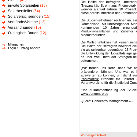
Planer
(42)
Die Hälfte der befragten Unterneh
private Solarseiten
(15)
(Netzparität:
Strom
aus
Photovoltaik
weniger als fünf Jahren. 10 Prozen
Solarhersteller
(64)
diese bereits innerhalb der kommenden
Solarversicherungen
(15)
Die Studienteilnehmer rechnen mit ei
Verbände/Vereine
(13)
Deutschland: Mit überwiegender Mehr
Versandhandel
(15)
kommenden 10 Jahre prognosti
Produktionsanlagen und Zubehör er
Ökologisch Bauen
(12)
Modulproduktion.
Die Wirtschaftskrise hat keinen negat
Mitmachen
Die Hälfte der Befragten bewertet di
Login / Eintrag ändern
sie als schlechter gegenüber 25 Proze
die Entwicklung der Liquiditätslage 
es über zwei Drittel der Befragten de
bekommen.
„Wir freuen uns sehr, dass wir a
präsentieren können. Uns war es b
auswerten zu können, um damit auc
Photovoltaik
Branche mit unserer E
Verantwortliche für die Studie bei Con
Eine Zusammenfassung der Studie 
www.concentro.de
Quelle: Concentro Management AG
Vorheriger Artikel: