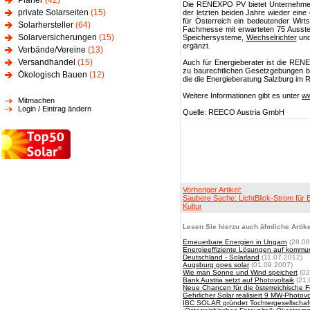
Planer
(42)
Die RENEXPO PV bietet Unternehm
private Solarseiten
(15)
der letzten beiden Jahre wieder eine
für Österreich ein bedeutender Wirts
Solarhersteller
(64)
Fachmesse mit erwarteten 75 Ausste
Solarversicherungen
(15)
Speichersysteme,
Wechselrichter
und
ergänzt.
Verbände/Vereine
(13)
Versandhandel
(15)
Auch für Energieberater ist die RENEX
zu baurechtlichen Gesetzgebungen b
Ökologisch Bauen
(12)
die die Energieberatung Salzburg im
Weitere Informationen gibt es unter
ww
Mitmachen
Login / Eintrag ändern
Quelle: REECO Austria GmbH
Vorheriger Artikel:
Saubere Sache: LichtBlick-Strom für B
Kultur
Lesen Sie hierzu auch ähnliche Artike
Erneuerbare Energien in Ungarn
(28.08
Energieeffiziente Lösungen auf komm
Deutschland - Solarland
(11.07.2012)
Augsburg goes solar
(01.09.2007)
Wie man Sonne und Wind speichert
(02
Bank Austria setzt auf Photovoltaik
(21.
Neue Chancen für die österreichische F
Gehrlicher Solar realisiert 9 MW-Photov
IBC SOLAR gründet Tochtergesellschaft