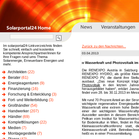
Im solarportal24-Linkverzeichnis finden
Zurück zu den Nachrichten...
Sie schnell, einfach und kostenlos
kompetente Ansprechpartner/innen für
03.04.2013
Ihre Fragen rund ums Thema
Solarenergie, Erneuerbare Energien und
Wasserkraft und Photovoltaik i
mehr.
Die RENEXPO Austria in Salzburg 
Architekten
(22)
RENEXPO HYDRO, als größte Kleinw
Berater
(61)
RENEXPO PV, die damit ihre Stell
ausbaut. „Das neue Konzept träg
Energieagenturen
(9)
Photovoltaik
in den letzten Jahr
Finanzierung
(16)
herausgebildet haben“, erklärt Jas
findet vom 28. bis 30.11.2013 im Mes
Forschung & Entwicklung
(3)
Fort- und Weiterbildung
(3)
Mit rund 70 Prozent Anteil an der Str
wichtigste regenerative Energiequell
Großhändler
(54)
Wasserkraft eine extrem hohe Bede
Handwerker
(207)
einer der wichtigsten Wasserkraft
Aussteller werden in diesem Bereich
Händler
(69)
Pelikan vom Institut für Wasserwirts
Komplettlösungen
(22)
für Bodenkultur in Wien, findet im 
Kleinwasserkraftkonferenz statt, d
Medien
(7)
Kleinwasserkraft zählt. Betreiber/i
Montagegestelle
(7)
heißt es in einer Pressemitteilung.