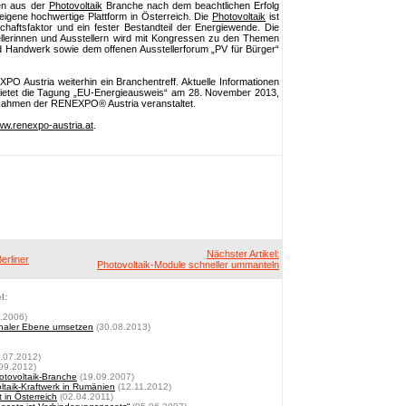
en aus der
Photovoltaik
Branche nach dem beachtlichen Erfolg
 eigene hochwertige Plattform in Österreich. Die
Photovoltaik
ist
chaftsfaktor und ein fester Bestandteil der Energiewende. Die
llerinnen und Ausstellern wird mit Kongressen zu den Themen
 Handwerk sowie dem offenen Ausstellerforum „PV für Bürger“
PO Austria weiterhin ein Branchentreff. Aktuelle Informationen
ietet die Tagung „EU-Energieausweis“ am 28. November 2013,
 Rahmen der RENEXPO® Austria veranstaltet.
w.renexpo-austria.at
.
Nächster Artikel:
erliner
Photovoltaik-Module schneller ummanteln
l:
.2006)
unaler Ebene umsetzen
(30.08.2013)
.07.2012)
09.2012)
otovoltaik-Branche
(19.09.2007)
oltaik-Kraftwerk in Rumänien
(12.11.2012)
 in Österreich
(02.04.2011)