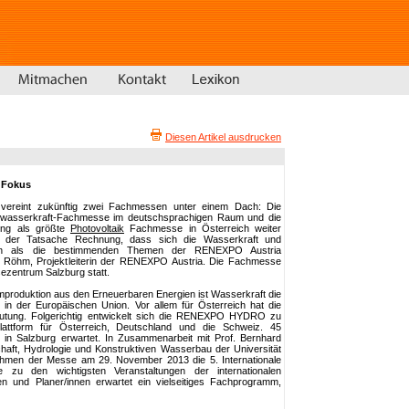
Diesen Artikel ausdrucken
m Fokus
vereint zukünftig zwei Fachmessen unter einem Dach: Die
asserkraft-Fachmesse im deutschsprachigen Raum und die
ung als größte
Photovoltaik
Fachmesse in Österreich weiter
t der Tatsache Rechnung, dass sich die Wasserkraft und
en als die bestimmenden Themen der RENEXPO Austria
na Röhm, Projektleiterin der RENEXPO Austria. Die Fachmesse
sezentrum Salzburg statt.
omproduktion aus den Erneuerbaren Energien ist Wasserkraft die
e in der Europäischen Union. Vor allem für Österreich hat die
utung. Folgerichtig entwickelt sich die RENEXPO HYDRO zu
plattform für Österreich, Deutschland und die Schweiz. 45
 in Salzburg erwartet. In Zusammenarbeit mit Prof. Bernhard
chaft, Hydrologie und Konstruktiven Wasserbau der Universität
Rahmen der Messe am 29. November 2013 die 5. Internationale
ie zu den wichtigsten Veranstaltungen der internationalen
nnen und Planer/innen erwartet ein vielseitiges Fachprogramm,