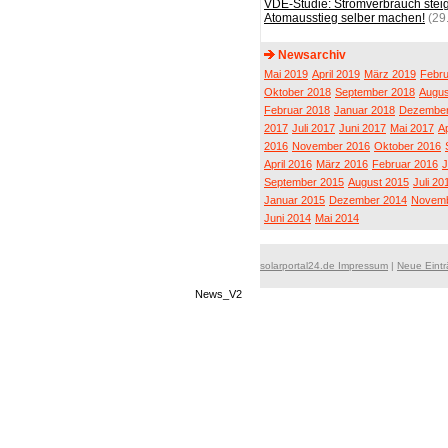
VDE-Studie: Stromverbrauch stei
Atomausstieg selber machen!
(29
Newsarchiv
Mai 2019
April 2019
März 2019
Febru
Oktober 2018
September 2018
Augus
Februar 2018
Januar 2018
Dezember
2017
Juli 2017
Juni 2017
Mai 2017
Ap
2016
November 2016
Oktober 2016
April 2016
März 2016
Februar 2016
J
September 2015
August 2015
Juli 20
Januar 2015
Dezember 2014
Novemb
Juni 2014
Mai 2014
solarportal24.de Impressum
|
Neue Eint
News_V2