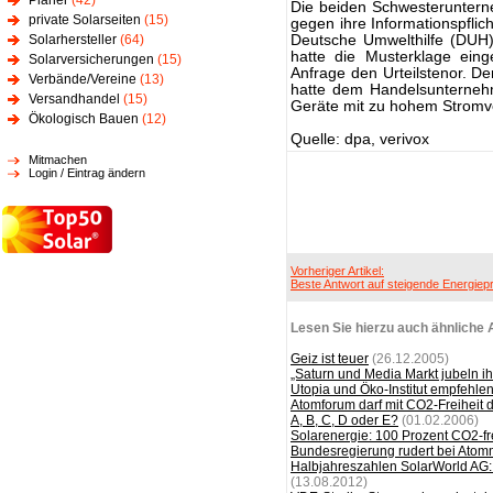
Planer
(42)
Die beiden Schwesteruntern
private Solarseiten
(15)
gegen ihre Informationspflic
Solarhersteller
(64)
Deutsche Umwelthilfe (DUH)
hatte die Musterklage einge
Solarversicherungen
(15)
Anfrage den Urteilstenor. D
Verbände/Vereine
(13)
hatte dem Handelsunterneh
Versandhandel
(15)
Geräte mit zu hohem Stromv
Ökologisch Bauen
(12)
Quelle: dpa, verivox
Mitmachen
Login / Eintrag ändern
Vorheriger Artikel:
Beste Antwort auf steigende Energiep
Lesen Sie hierzu auch ähnliche A
Geiz ist teuer
(26.12.2005)
„Saturn und Media Markt jubeln 
Utopia und Öko-Institut empfehlen
Atomforum darf mit CO2-Freiheit 
A, B, C, D oder E?
(01.02.2006)
Solarenergie: 100 Prozent CO2-fr
Bundesregierung rudert bei Atom
Halbjahreszahlen SolarWorld AG:
(13.08.2012)