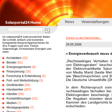
Im solarportal24-Linkverzeichnis finden
Zurück zu den Nachrichten...
Sie schnell, einfach und kostenlos
kompetente Ansprechpartner/innen für
29.05.2006
Ihre Fragen rund ums Thema
Solarenergie, Erneuerbare Energien und
mehr.
Energieverbrauch muss de
Architekten
(22)
„Rechtswidriges Verhalten
Berater
(61)
von Elektrogeräten“ beschein
Energieagenturen
(9)
der Elektromarktkette Sat
Finanzierung
(16)
von Media Markt (beide Met
Forschung & Entwicklung
(3)
wie Waschmaschinen und Bac
Die Deutsche Umwelthilfe (D
Fort- und Weiterbildung
(3)
Großhändler
(54)
In dem Richterspruch vom 2
Handwerker
(207)
rechtswidriges Verhalten b
Händler
(69)
Elektrogeräten bescheinigt. 
Komplettlösungen
(22)
Die Angaben müssten deutl
Kammer des Landgerichts be
Medien
(7)
entschieden.
Montagegestelle
(7)