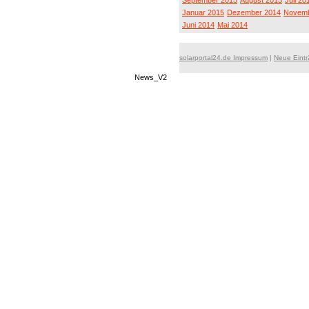
September 2015
August 2015
Juli 20
Januar 2015
Dezember 2014
Novemb
Juni 2014
Mai 2014
solarportal24.de Impressum
|
Neue Eint
News_V2