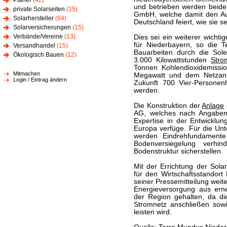
Planer
(42)
und betrieben werden beide
private Solarseiten
(15)
GmbH, welche damit den Au
Solarhersteller
(64)
Deutschland feiert, wie sie sel
Solarversicherungen
(15)
Verbände/Vereine
(13)
Dies sei ein weiterer wichti
für Niederbayern, so die 
Versandhandel
(15)
Bauarbeiten durch die Sol
Ökologisch Bauen
(12)
3.000 Kilowattstunden
Stro
Tonnen Kohlendioxidemissio
Mitmachen
Megawatt und dem Netzans
Login / Eintrag ändern
Zukunft 700 Vier-Personen
werden.
Die Konstruktion der
Anlage
AG, welches nach Angaben
Expertise in der Entwicklu
Europa verfüge. Für die Unt
werden Eindrehfundamente 
Bodenversiegelung verhi
Bodenstruktur sicherstellen.
Mit der Errichtung der Sola
für den Wirtschaftsstandort
seiner Pressemitteilung weit
Energieversorgung aus erne
der Region gehalten, da d
Stromnetz anschließen sowi
leisten wird.