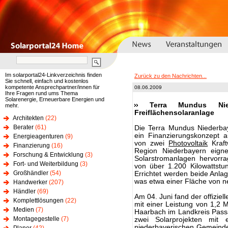
Im solarportal24-Linkverzeichnis finden
Zurück zu den Nachrichten...
Sie schnell, einfach und kostenlos
kompetente Ansprechpartner/innen für
08.06.2009
Ihre Fragen rund ums Thema
Solarenergie, Erneuerbare Energien und
Terra Mundus Nie
mehr.
Freiflächensolaranlage
Architekten
(22)
Berater
(61)
Die Terra Mundus Niederba
ein Finanzierungskonzept au
Energieagenturen
(9)
von zwei
Photovoltaik
Kraft
Finanzierung
(16)
Region Niederbayern eign
Forschung & Entwicklung
(3)
Solarstromanlagen hervorr
Fort- und Weiterbildung
(3)
von über 1.200 Kilowattst
Großhändler
(54)
Errichtet werden beide Anla
was etwa einer Fläche von ne
Handwerker
(207)
Händler
(69)
Am 04. Juni fand der offiziel
Komplettlösungen
(22)
mit einer Leistung von 1,2
Medien
(7)
Haarbach im Landkreis Passau
Montagegestelle
(7)
zwei Solarprojekten mit
niederbayerischen Gemeinde