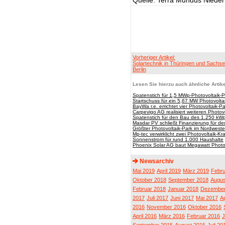
Quelle: Terra Mundus Nied
Vorheriger Artikel:
Solartechnik in Thüringen und Sachse
Berlin
Lesen Sie hierzu auch ähnliche Artike
Spatenstich für 1,5 MWp-Photovoltaik-
Startschuss für ein 5,67 MW Photovoltai
BayWa r.e. errichtet vier Photovoltaik-P
Carpevigo AG realisiert weiteren Photov
Spatenstich für den Bau des 1.250 kW
Masdar PV schließt Finanzierung für de
Größter Photovoltaik-Park im Nordwesten 
Mp-tec verwirklicht zwei Photovoltaik-K
Sonnenstrom für rund 1.000 Haushalte
Phoenix Solar AG baut Megawatt Photovo
Newsarchiv
Mai 2019
April 2019
März 2019
Febru
Oktober 2018
September 2018
Augus
Februar 2018
Januar 2018
Dezember
2017
Juli 2017
Juni 2017
Mai 2017
Ap
2016
November 2016
Oktober 2016
April 2016
März 2016
Februar 2016
J