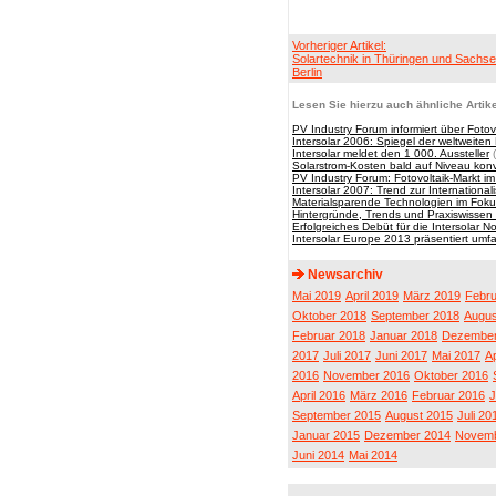
Vorheriger Artikel:
Solartechnik in Thüringen und Sachse
Berlin
Lesen Sie hierzu auch ähnliche Artike
PV Industry Forum informiert über Fotov
Intersolar 2006: Spiegel der weltweite
Intersolar meldet den 1 000. Aussteller
(
Solarstrom-Kosten bald auf Niveau kon
PV Industry Forum: Fotovoltaik-Markt i
Intersolar 2007: Trend zur International
Materialsparende Technologien im Fokus
Hintergründe, Trends und Praxiswissen
Erfolgreiches Debüt für die Intersolar N
Intersolar Europe 2013 präsentiert u
Newsarchiv
Mai 2019
April 2019
März 2019
Febru
Oktober 2018
September 2018
Augus
Februar 2018
Januar 2018
Dezember
2017
Juli 2017
Juni 2017
Mai 2017
Ap
2016
November 2016
Oktober 2016
April 2016
März 2016
Februar 2016
J
September 2015
August 2015
Juli 20
Januar 2015
Dezember 2014
Novemb
Juni 2014
Mai 2014