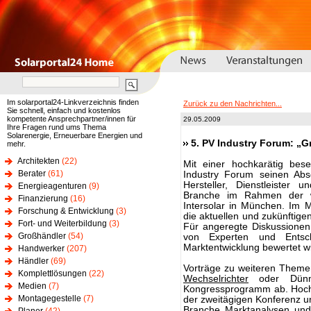
Im solarportal24-Linkverzeichnis finden
Zurück zu den Nachrichten...
Sie schnell, einfach und kostenlos
kompetente Ansprechpartner/innen für
29.05.2009
Ihre Fragen rund ums Thema
Solarenergie, Erneuerbare Energien und
5. PV Industry Forum: „Gr
mehr.
Architekten
(22)
Mit einer hochkarätig bes
Berater
(61)
Industry Forum seinen Abs
Hersteller, Dienstleister 
Energieagenturen
(9)
Branche im Rahmen der we
Finanzierung
(16)
Intersolar in München. Im 
Forschung & Entwicklung
(3)
die aktuellen und zukünftige
Fort- und Weiterbildung
(3)
Für angeregte Diskussionen
Großhändler
(54)
von Experten und Entsch
Marktentwicklung bewertet wi
Handwerker
(207)
Händler
(69)
Vorträge zu weiteren Them
Komplettlösungen
(22)
Wechselrichter
oder Dünns
Medien
(7)
Kongressprogramm ab. Hoch
Montagegestelle
(7)
der zweitägigen Konferenz u
Branche Marktanalysen und