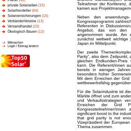
Planer
(42)
Teilnehmer der Konferenz, da
private Solarseiten
(15)
kamen aus Projektmanagemen
Solarhersteller
(64)
Solarversicherungen
(15)
Neben den anwendungs- 
Verbände/Vereine
(13)
Kongressprogramm zahlreich
Referenten in Diskussions
Versandhandel
(15)
Angebot, das von den Te
Ökologisch Bauen
(12)
angenommen wurde. Am er
zunächst weltweit wichtige
Mitmachen
Japan im Mittelpunkt.
Login / Eintrag ändern
Der zweite Themenkomple
Parity“, also dem Zeitpunkt
gleichen Endkunden-Preis 
kann. Die Referent/innen a
bereits in wenigen Jahren
besonders hoher Sonneneins
Mit dem Erreichen der Grid 
wettbewerbsfähig gegenüber 
Für die Solarindustrie ist d
Märkte öffnet und zum ande
und Verkaufsstrategien ve
Erreichen der Grid P
Kongressteilnehmer/innen a
significant boost to the indu
that grid parity is not en
Vizepräsident der European P
Thema zusammen.