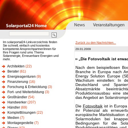
Im solarportal24-Linkverzeichnis finden
Zurück zu den Nachrichten...
Sie schnell, einfach und kostenlos
kompetente Ansprechpartner/innen für
29.01.2009
Ihre Fragen rund ums Thema
Solarenergie, Erneuerbare Energien und
„Die Fotovoltaik ist er
mehr.
Architekten
(22)
Nach dem beispiellosen Bo
Berater
(61)
Branche in Europa nach Ans
Energy Solution Europe (SE
Energieagenturen
(9)
Wachstum einstellen: In d
Finanzierung
(16)
Deutschland und Spanie
Forschung & Entwicklung
(3)
Absatzmärkte beeinträch
Fort- und Weiterbildung
(3)
Produktionsausbau eine ste
Großhändler
(54)
das Angebot an Solarstrompr
Handwerker
(207)
Die
Fotovoltaik
ist in Europa
Händler
(69)
ihr Potenzial als erneuer
Komplettlösungen
(22)
europäische Marktsituation 
Medien
(7)
Solarmodulen bei knappe
Montagegestelle
(7)
Bedingungen für die Sola
Produktionskapazitäten und