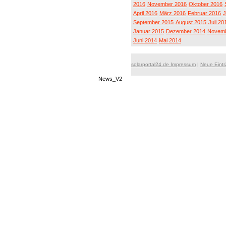
2016
November 2016
Oktober 2016
April 2016
März 2016
Februar 2016
J
September 2015
August 2015
Juli 20
Januar 2015
Dezember 2014
Novemb
Juni 2014
Mai 2014
solarportal24.de Impressum
|
Neue Eint
News_V2