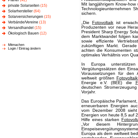
Planer
(42)
Mit langjährigem Know-how u
private Solarseiten
(15)
Technologieunternehmen Sha
Solarhersteller
(64)
sichern.
Solarversicherungen
(15)
Verbände/Vereine
(13)
„Die
Fotovoltaik
ist erwach
Produzenten vor neue Herau
Versandhandel
(15)
President Sharp Energy Solut
Ökologisch Bauen
(12)
dem Marktwandel folgen kan
sowie effiziente Vertriebs
Mitmachen
zukünftigen Markt. Gerade 
Login / Eintrag ändern
achten die Konsumenten stä
optimales Verhältnis von Qual
In Europa unterstützen
Vergütungssätzen den Einsa
Voraussetzungen für den
weltweit größten
Fotovoltaik
Energie e.V. (BEE) die
F
deutschen Stromerzeugung
Vorjahr.
Das Europäische Parlament,
erneuerbaren Energien auc
vom Dezember 2008 sieht d
Energien von heute 8,5 auf 2
Hilfe eines starken
Fotovolt
„Vor diesem Hintergr
Einspeisevergütungssystem
Europa als dem weltweit be