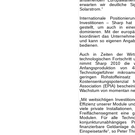
anstehenden Europawahle
erwarten wir deutliche S
Solarstrom.“
Internationale Positionier
Investitionen – Sharp hat 
gestellt, um auch in eine
dominieren. Mit der europä
koordiniert das Unternehm
und kann so eigenen Angaben
bedienen.
Auch in Zeiten der Wirts
technologischen Fortschritt
nimmt Sharp 2010 die wel
Anfangsproduktion von 4
Technologieführer mikroam
geringen Rohstoffeinsatz 
Kostensenkungspotenzial 
Association (EPIA) beschein
Wachstum von momentan neun
„Mit weitsichtigen Investiti
Effizienz unserer Module un
viele private Installation
Freiflächensegment eine gu
Modulen. Für alle Techno
konjunkturunabhängiges 
finanzierbare Geldanlage d
Einspeisetarife“, so Peter Thi