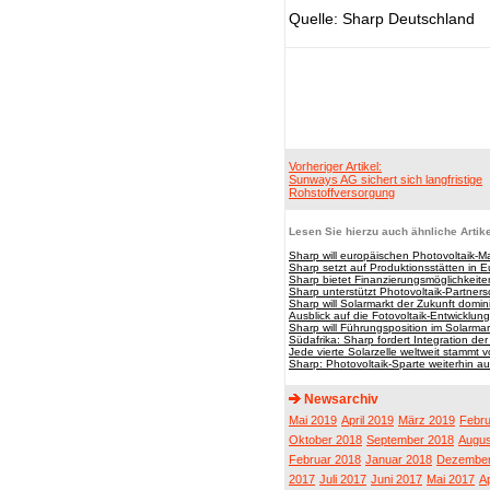
Quelle: Sharp Deutschland
Vorheriger Artikel:
Sunways AG sichert sich langfristige
Rohstoffversorgung
Lesen Sie hierzu auch ähnliche Artike
Sharp will europäischen Photovoltaik-M
Sharp setzt auf Produktionsstätten in 
Sharp bietet Finanzierungsmöglichkeite
Sharp unterstützt Photovoltaik-Partners
Sharp will Solarmarkt der Zukunft domin
Ausblick auf die Fotovoltaik-Entwicklu
Sharp will Führungsposition im Solarmar
Südafrika: Sharp fordert Integration de
Jede vierte Solarzelle weltweit stammt 
Sharp: Photovoltaik-Sparte weiterhin 
Newsarchiv
Mai 2019
April 2019
März 2019
Febru
Oktober 2018
September 2018
Augus
Februar 2018
Januar 2018
Dezember
2017
Juli 2017
Juni 2017
Mai 2017
Ap