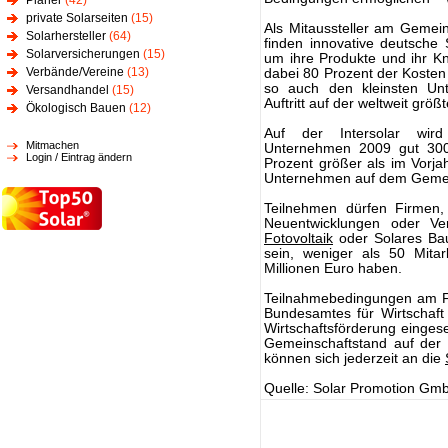
Planer
(42)
private Solarseiten
(15)
Als Mitaussteller am Gemei
Solarhersteller
(64)
finden innovative deutsche 
Solarversicherungen
(15)
um ihre Produkte und ihr 
Verbände/Vereine
(13)
dabei 80 Prozent der Kosten
so auch den kleinsten Unt
Versandhandel
(15)
Auftritt auf der weltweit grö
Ökologisch Bauen
(12)
Auf der Intersolar wird
Mitmachen
Unternehmen 2009 gut 300
Login / Eintrag ändern
Prozent größer als im Vorj
Unternehmen auf dem Gemei
Teilnehmen dürfen Firmen,
Neuentwicklungen oder V
Fotovoltaik
oder Solares Bau
sein, weniger als 50 Mita
Millionen Euro haben.
Teilnahmebedingungen am 
Bundesamtes für Wirtschaft 
Wirtschaftsförderung einge
Gemeinschaftstand auf der 
können sich jederzeit an die
Quelle: Solar Promotion Gm