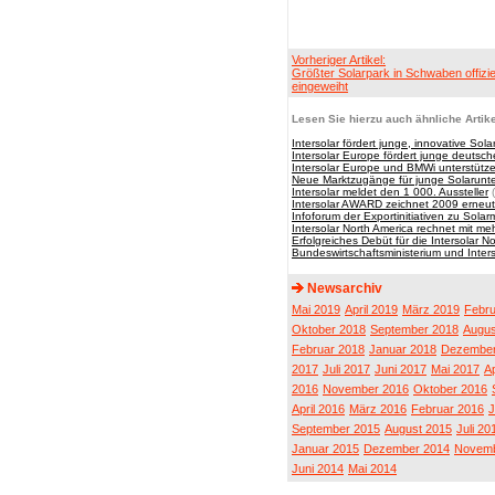
Vorheriger Artikel:
Größter Solarpark in Schwaben offizie
eingeweiht
Lesen Sie hierzu auch ähnliche Artike
Intersolar fördert junge, innovative So
Intersolar Europe fördert junge deuts
Intersolar Europe und BMWi unterstütz
Neue Marktzugänge für junge Solarun
Intersolar meldet den 1 000. Aussteller
(
Intersolar AWARD zeichnet 2009 erneu
Infoforum der Exportinitiativen zu Solar
Intersolar North America rechnet mit 
Erfolgreiches Debüt für die Intersolar N
Bundeswirtschaftsministerium und Inte
Newsarchiv
Mai 2019
April 2019
März 2019
Febru
Oktober 2018
September 2018
Augus
Februar 2018
Januar 2018
Dezember
2017
Juli 2017
Juni 2017
Mai 2017
Ap
2016
November 2016
Oktober 2016
April 2016
März 2016
Februar 2016
J
September 2015
August 2015
Juli 20
Januar 2015
Dezember 2014
Novemb
Juni 2014
Mai 2014