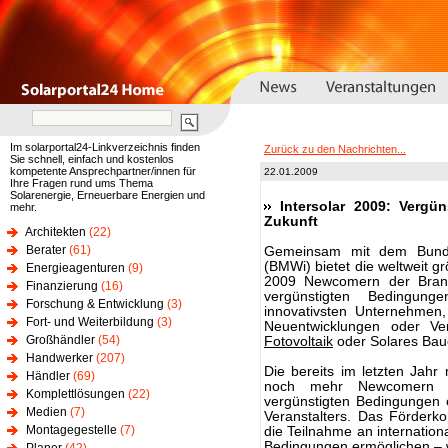
Im solarportal24-Linkverzeichnis finden
Zurück zu den Nachrichten...
Sie schnell, einfach und kostenlos
kompetente Ansprechpartner/innen für
22.01.2009
Ihre Fragen rund ums Thema
Solarenergie, Erneuerbare Energien und
Intersolar 2009: Vergü
mehr.
Zukunft
Architekten
(22)
Berater
(61)
Gemeinsam mit dem Bundes
(BMWi) bietet die weltweit g
Energieagenturen
(9)
2009 Newcomern der Bran
Finanzierung
(16)
vergünstigten Bedingung
Forschung & Entwicklung
(3)
innovativsten Unternehmen
Fort- und Weiterbildung
(3)
Neuentwicklungen oder V
Großhändler
(54)
Fotovoltaik
oder Solares Bau
Handwerker
(207)
Die bereits im letzten Jahr 
Händler
(69)
noch mehr Newcomern d
Komplettlösungen
(22)
vergünstigten Bedingungen e
Medien
(7)
Veranstalters. Das Förderk
Montagegestelle
(7)
die Teilnahme an internation
Bedingungen ermöglichen – wi