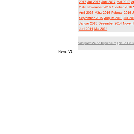
2017
Juli 2017
Juni 2017
Mai 2017
Ap
2016
November 2016
Oktober 2016
April 2016
März 2016
Februar 2016
J
September 2015
August 2015
Juli 20
Januar 2015
Dezember 2014
Novemb
Juni 2014
Mai 2014
solarportal24.de Impressum
|
Neue Eint
News_V2