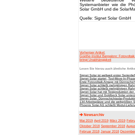
Weitere bedeutende V
Systemanbieter wie die Ph
Solar GmbH und die SolarMa
Quelle: Signet Solar GmbH
Vorheriger Artikel:
Goethe-Institut Bangalore: Fotovoltai
bringt Unabhängigkeit
Lesen Sie hierzu auch ähnliche Artike
Signet Solar ist weltweit erster Serienli
Signet Solar startet „Tool-Move-In-Pha
Erste Fotovoltaik-Anlage mit Dünnschic
Signet Solar schließt mehrjährigen Rah
Signet Solar schließt mehrjährigen Rah
Signet Solar hat mit Testproduktion d
Signet Solar und Goldbeck Solar unterze
Signet Solar: Dünnschichtsolar-Produkti
130 Arbeitsplätze und die weltgrößten 
Phoenix Solar AG schließt Modul-Liefer
Newsarchiv
Mai 2019
April 2019
März 2019
Febru
Oktober 2018
September 2018
Augus
Februar 2018
Januar 2018
Dezember