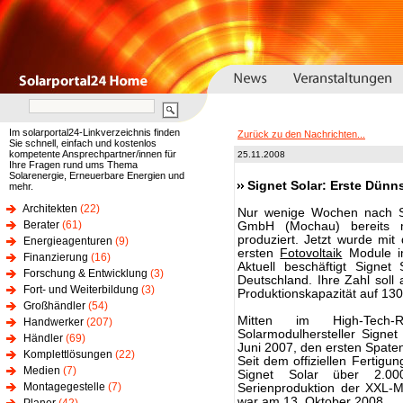
Im solarportal24-Linkverzeichnis finden
Zurück zu den Nachrichten...
Sie schnell, einfach und kostenlos
kompetente Ansprechpartner/innen für
25.11.2008
Ihre Fragen rund ums Thema
Solarenergie, Erneuerbare Energien und
Signet Solar: Erste Dünn
mehr.
Architekten
(22)
Nur wenige Wochen nach Sta
Berater
(61)
GmbH (Mochau) bereits m
produziert. Jetzt wurde mi
Energieagenturen
(9)
ersten
Fotovoltaik
Module im
Finanzierung
(16)
Aktuell beschäftigt Signet
Forschung & Entwicklung
(3)
Deutschland. Ihre Zahl soll
Fort- und Weiterbildung
(3)
Produktionskapazität auf 130
Großhändler
(54)
Mitten im High-Tech-
Handwerker
(207)
Solarmodulhersteller Signet
Händler
(69)
Juni 2007, den ersten Spaten
Komplettlösungen
(22)
Seit dem offiziellen Fertigu
Medien
(7)
Signet Solar über 2.000
Montagegestelle
(7)
Serienproduktion der XXL-
war am 13. Oktober 2008.