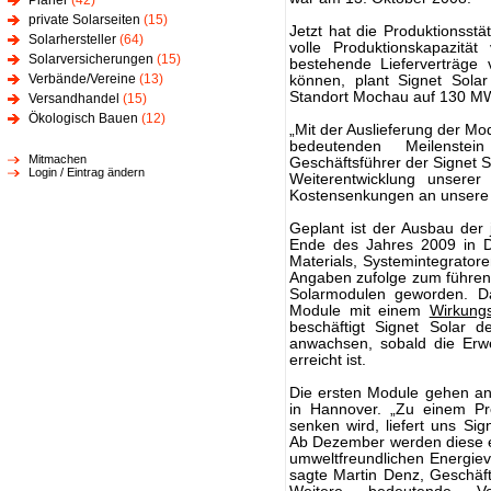
Planer
(42)
private Solarseiten
(15)
Jetzt hat die Produktionsst
Solarhersteller
(64)
volle Produktionskapazit
Solarversicherungen
(15)
bestehende Lieferverträge 
Verbände/Vereine
(13)
können, plant Signet Solar
Standort Mochau auf 130 MW
Versandhandel
(15)
Ökologisch Bauen
(12)
„Mit der Auslieferung der M
bedeutenden Meilenstei
Mitmachen
Geschäftsführer der Signet S
Login / Eintrag ändern
Weiterentwicklung unserer
Kostensenkungen an unsere 
Geplant ist der Ausbau der 
Ende des Jahres 2009 in De
Materials, Systemintegratore
Angaben zufolge zum führen
Solarmodulen geworden. D
Module mit einem
Wirkung
beschäftigt Signet Solar d
anwachsen, sobald die Erw
erreicht ist.
Die ersten Module gehen an d
in Hannover. „Zu einem Pr
senken wird, liefert uns Si
Ab Dezember werden diese e
umweltfreundlichen Energie
sagte Martin Denz, Geschäfts