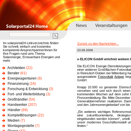
Im solarportal24-Linkverzeichnis finden
Zurück zu den Nachrichten...
Sie schnell, einfach und kostenlos
kompetente Ansprechpartner/innen für
23.09.2008
Ihre Fragen rund ums Thema
Solarenergie, Erneuerbare Energien und
ELICON GmbH errichtet weitere 
mehr.
Die ELICON Energie Dienstleistungen
Architekten
(22)
einer weiteren Großflächen-Fotovolta
Berater
(61)
in Reinsdorf-Dobien bei Wittenberg h
ausgestattete
Fotovoltaik
Anlage
bego
Energieagenturen
(9)
GmbH.
Finanzierung
(16)
Knapp 10.000 so genannte Dünnschic
Forschung & Entwicklung
(3)
versehen sind und sich durch eine
Fort- und Weiterbildung
(3)
kommenden Wochen auf dem zehn Hekt
Pressemitteilung. Bis Mitte Dezember 
Großhändler
(54)
Generalübernehmer realisieren. Dann
Handwerker
(207)
und den Jahresenergiebedarf von bis
Händler
(69)
„Ein weiteres wichtiges Referenzmod
Komplettlösungen
(22)
eine zukunftsorientierte, ökolog
eingebunden werden können“, urteilt 
Medien
(7)
unser modernes Geschäftsmodell u
Montagegestelle
(7)
finden.“