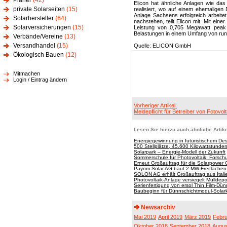
Planer
(42)
Elicon hat ähnliche Anlagen wie das
private Solarseiten
(15)
realisiert, wo auf einem ehemaligen 
Anlage
Sachsens erfolgreich arbeitet
Solarhersteller
(64)
nachstehen, teilt Elicon mit. Mit ei
Solarversicherungen
(15)
Leistung von 0,705 Megawatt peak
Belastungen in einem Umfang von run
Verbände/Vereine
(13)
Versandhandel
(15)
Quelle: ELICON GmbH
Ökologisch Bauen
(12)
Mitmachen
Login / Eintrag ändern
Vorheriger Artikel:
Meldepflicht für Betreiber von Fotovol
Lesen Sie hierzu auch ähnliche Artike
Energiegewinnung in futuristischem De
500 Stellplätze, 45.600 Kilowattstunde
Solarpark – Energie-Modell der Zukunft
Sommerschule für Photovoltaik: Forschu
Erneut Großauftrag für die Solarpowe
Payom Solar AG baut 2 MW-Freiflächen-
SOLON AG erhält Großauftrag aus Ital
Photovoltaik-Anlage versiegelt Mülldep
Serienfertigung von ersol Thin Film-Dü
Baubeginn für Dünnschichtmodul-Solar
Newsarchiv
Mai 2019
April 2019
März 2019
Febru
Oktober 2018
September 2018
Augus