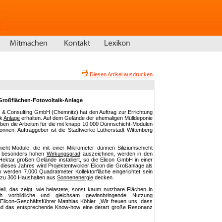
Diesen Artikel ausdrucken
Großflächen-Fotovoltaik-Anlage
 & Consulting GmbH (Chemnitz) hat den Auftrag zur Errichtung
ik
Anlage
erhalten. Auf dem Gelände der ehemaligen Mülldeponie
aben die Arbeiten für die mit knapp 10.000 Dünnschicht-Modulen
nnen. Auftraggeber ist die Stadtwerke Lutherstadt Wittenberg
ht-Module, die mit einer Mikrometer dünnen Siliziumschicht
n besonders hohen
Wirkungsgrad
auszeichnen, werden in den
ar großen Gelände installiert, so die Elicon GmbH in einer
dieses Jahres wird Projektentwickler Elicon die Großanlage als
 werden 7.000 Quadratmeter Kollektorfläche eingerichtet sein
 zu 300 Haushalten aus
Sonnenenergie
decken.
ell, das zeigt, wie belastete, sonst kaum nutzbare Flächen in
isch vorbildliche und gleichsam gewinnbringende Nutzung
Elicon-Geschäftsführer Matthias Köhler. „Wir freuen uns, dass
nd das entsprechende Know-how eine derart große Resonanz