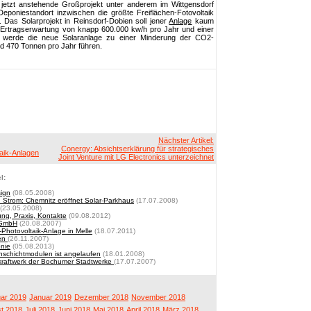
 jetzt anstehende Großprojekt unter anderem im Wittgensdorf
Deponiestandort inzwischen die größte Freiflächen-Fotovoltaik
. Das Solarprojekt in Reinsdorf-Dobien soll jener
Anlage
kaum
ner Ertragserwartung von knapp 600.000 kw/h pro Jahr und einer
 werde die neue Solaranlage zu einer Minderung der CO2-
d 470 Tonnen pro Jahr führen.
Nächster Artikel:
Conergy: Absichtserklärung für strategisches
taik-Anlagen
Joint Venture mit LG Electronics unterzeichnet
l:
sign
(08.05.2008)
n Strom: Chemnitz eröffnet Solar-Parkhaus
(17.07.2008)
(23.05.2008)
ng, Praxis, Kontakte
(09.08.2012)
r GmbH
(20.08.2007)
Photovoltaik-Anlage in Melle
(18.07.2011)
ien
(26.11.2007)
onie
(05.08.2013)
nnschichtmodulen ist angelaufen
(18.01.2008)
kraftwerk der Bochumer Stadtwerke
(17.07.2007)
ar 2019
Januar 2019
Dezember 2018
November 2018
t 2018
Juli 2018
Juni 2018
Mai 2018
April 2018
März 2018