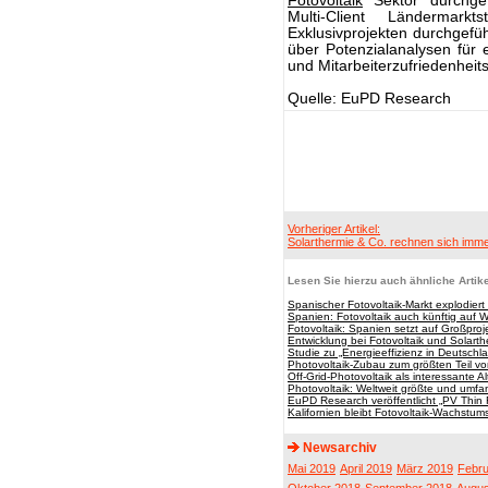
Fotovoltaik
Sektor durchgef
Multi-Client Ländermar
Exklusivprojekten durchgefüh
über Potenzialanalysen für
und Mitarbeiterzufriedenheit
Quelle: EuPD Research
Vorheriger Artikel:
Solarthermie & Co. rechnen sich imm
Lesen Sie hierzu auch ähnliche Artike
Spanischer Fotovoltaik-Markt explodie
Spanien: Fotovoltaik auch künftig auf
Fotovoltaik: Spanien setzt auf Großproj
Entwicklung bei Fotovoltaik und Solarth
Studie zu „Energieeffizienz in Deutsch
Photovoltaik-Zubau zum größten Teil vo
Off-Grid-Photovoltaik als interessante A
Photovoltaik: Weltweit größte und umfa
EuPD Research veröffentlicht „PV Thin
Kalifornien bleibt Fotovoltaik-Wachstu
Newsarchiv
Mai 2019
April 2019
März 2019
Febru