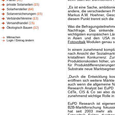
Planer
(42)
private Solarseiten
(15)
„Es ist eine Sache, ambition
Solarhersteller
(64)
andere, die verschiedenen Pro
Solarversicherungen
(15)
Markus A.W. Hoehner, Gesch
Verbände/Vereine
(13)
diesem Punkt trennt sich di
Versandhandel
(15)
Was die Befragungsteilnehmer
Ökologisch Bauen
(12)
Nachfrage. Das sinkend
wichtigsten europäischen Lä
Mitmachen
in Asien und den USA ma
Login / Eintrag ändern
Fotovoltaik
Modulen genau so
In einem zunehmend kompliz
nach Ansicht der Sozialmarkt
kristallinen Konkurrenz: Z
Produktionskosten höher, un
für Produktdifferenzierung
Substrate neue Marktsegmen
„Durch die Entwicklung ko
eröffnen sich weitere Märkte
auch wenn die allgemeine Na
Research Analyst bei EuPD 
CdTe, CIS & Co sei also da
zunehmend wichtige Rolle in
EuPD Research ist eigenen 
B2B-Marktforschung fokussie
hat seit 2003 mehr als 