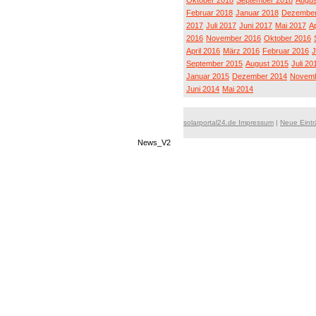
Oktober 2018
September 2018
Augus
Februar 2018
Januar 2018
Dezember
2017
Juli 2017
Juni 2017
Mai 2017
Ap
2016
November 2016
Oktober 2016
April 2016
März 2016
Februar 2016
J
September 2015
August 2015
Juli 20
Januar 2015
Dezember 2014
Novemb
Juni 2014
Mai 2014
solarportal24.de Impressum
|
Neue Eint
News_V2