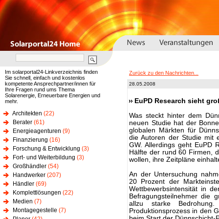
Im solarportal24-Linkverzeichnis finden
Zurück zu den Nachrichten...
Sie schnell, einfach und kostenlos
kompetente Ansprechpartner/innen für
28.05.2008
Ihre Fragen rund ums Thema
Solarenergie, Erneuerbare Energien und
EuPD Research sieht groß
mehr.
Architekten
(22)
Was steckt hinter dem Dünn
Berater
(61)
neuen Studie hat der Bonne
globalen Märkten für Dünn
Energieagenturen
(9)
die Autoren der Studie mit
Finanzierung
(16)
GW. Allerdings geht EuPD R
Forschung & Entwicklung
(3)
Hälfte der rund 60 Firmen, 
Fort- und Weiterbildung
(3)
wollen, ihre Zeitpläne einhal
Großhändler
(54)
An der Untersuchung nahme
Handwerker
(207)
20 Prozent der Markteinste
Händler
(69)
Wettbewerbsintensität in d
Komplettlösungen
(22)
Befragungsteilnehmer die g
Medien
(7)
allzu starke Bedrohung
Montagegestelle
(7)
Produktionsprozess in den Gr
beim Start der Dünnschicht-