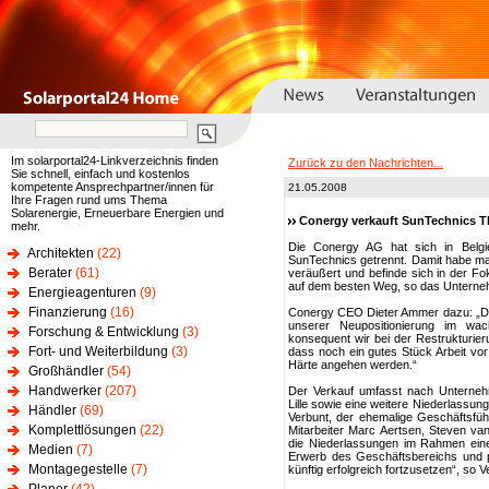
Im solarportal24-Linkverzeichnis finden
Zurück zu den Nachrichten...
Sie schnell, einfach und kostenlos
kompetente Ansprechpartner/innen für
21.05.2008
Ihre Fragen rund ums Thema
Solarenergie, Erneuerbare Energien und
Conergy verkauft SunTechnics T
mehr.
Die Conergy AG hat sich in Belgi
Architekten
(22)
SunTechnics getrennt. Damit habe man 
Berater
(61)
veräußert und befinde sich in der Fok
auf dem besten Weg, so das Unternehm
Energieagenturen
(9)
Finanzierung
(16)
Conergy CEO Dieter Ammer dazu: „Der 
unserer Neupositionierung im wa
Forschung & Entwicklung
(3)
konsequent wir bei der Restrukturie
Fort- und Weiterbildung
(3)
dass noch ein gutes Stück Arbeit vor 
Härte angehen werden.“
Großhändler
(54)
Handwerker
(207)
Der Verkauf umfasst nach Unterneh
Lille sowie eine weitere Niederlassun
Händler
(69)
Verbunt, der ehemalige Geschäftsfüh
Komplettlösungen
(22)
Mitarbeiter Marc Aertsen, Steven v
die Niederlassungen im Rahmen ein
Medien
(7)
Erwerb des Geschäftsbereichs und pl
Montagegestelle
(7)
künftig erfolgreich fortzusetzen“, so V