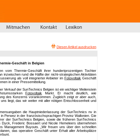
Diesen Artikel ausdrucken
hermie-Geschäft in Belgien
en vom Thermie-Geschäft ihrer hundertprozentigen Tochter
inzwischen rund die Hälfte der nicht-strategischen Aktivitäten
ussierung als voll integrierter Anbieter im
Fotovoltaik
Geschäft
en in einer Pressemitteilung.
Verkauf der SunTechnics Belgien ist ein wichtiger Meilenstein
chstumsstarken
Fotovoltaik
Markt. Er macht deutlich, wie
rung des Konzerns vorankommen. Zugleich zeigt er aber auch,
uns liegt, das wir weiter mit aller nötigen Entschlossenheit und
mensangaben die Hauptniederlassung der SunTechnics nv in
g in Perwez in der französischsprachigen Provinz Wallonien. Gie
rer der SunTechnics Belgien, sowie die früheren SunTechnics
an Dyck, Frederic Bossaert und Nicole Hemeleers übernehmen
es Management Buyouts. „Wir freuen uns über den schnellen
anen, das operative Geschäft unter Erhalt aller Arbeitsplätze
erbunt.