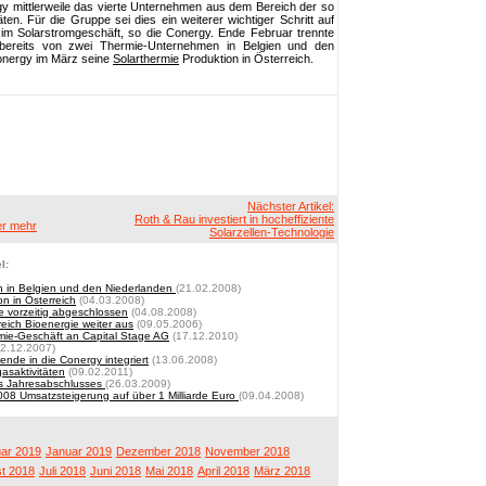
gy mittlerweile das vierte Unternehmen aus dem Bereich der so
äten. Für die Gruppe sei dies ein weiterer wichtiger Schritt auf
im Solarstromgeschäft, so die Conergy. Ende Februar trennte
bereits von zwei Thermie-Unternehmen in Belgien und den
Conergy im März seine
Solarthermie
Produktion in Österreich.
Nächster Artikel:
Roth & Rau investiert in hocheffiziente
er mehr
Solarzellen-Technologie
l:
en in Belgien und den Niederlanden
(21.02.2008)
n in Österreich
(04.03.2008)
e vorzeitig abgeschlossen
(04.08.2008)
reich Bioenergie weiter aus
(09.05.2006)
mie-Geschäft an Capital Stage AG
(17.12.2010)
12.12.2007)
nde in die Conergy integriert
(13.06.2008)
asaktivitäten
(09.02.2011)
es Jahresabschlusses
(26.03.2009)
008 Umsatzsteigerung auf über 1 Milliarde Euro
(09.04.2008)
ar 2019
Januar 2019
Dezember 2018
November 2018
t 2018
Juli 2018
Juni 2018
Mai 2018
April 2018
März 2018