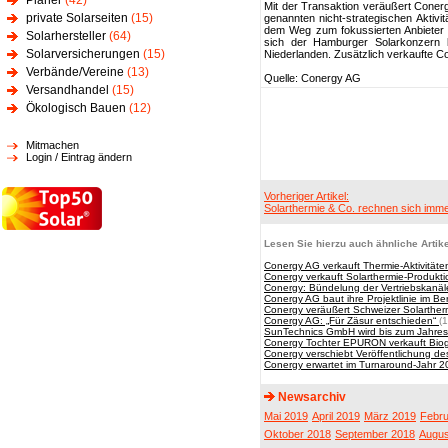
Planer
(42)
Mit der Transaktion veräußert Coner
private Solarseiten
(15)
genannten nicht-strategischen Aktivit
dem Weg zum fokussierten Anbieter 
Solarhersteller
(64)
sich der Hamburger Solarkonzern 
Solarversicherungen
(15)
Niederlanden. Zusätzlich verkaufte 
Verbände/Vereine
(13)
Quelle: Conergy AG
Versandhandel
(15)
Ökologisch Bauen
(12)
Mitmachen
Login / Eintrag ändern
Vorheriger Artikel:
Solarthermie & Co. rechnen sich imm
Lesen Sie hierzu auch ähnliche Artike
Conergy AG verkauft Thermie-Aktivität
Conergy verkauft Solarthermie-Produktio
Conergy: Bündelung der Vertriebskanäl
Conergy AG baut ihre Projektlinie im Be
Conergy veräußert Schweizer Solarther
Conergy AG: „Für Zäsur entschieden“
(
SunTechnics GmbH wird bis zum Jahrese
Conergy Tochter EPURON verkauft Biog
Conergy verschiebt Veröffentlichung d
Conergy erwartet im Turnaround-Jahr 2
Newsarchiv
Mai 2019
April 2019
März 2019
Febru
Oktober 2018
September 2018
Augus