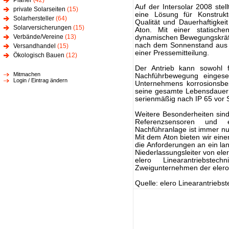
Planer
(42)
Auf der Intersolar 2008 stel
private Solarseiten
(15)
eine Lösung für Konstrukt
Solarhersteller
(64)
Qualität und Dauerhaftigkei
Solarversicherungen
(15)
Aton. Mit einer statisch
Verbände/Vereine
(13)
dynamischen Bewegungskräft
nach dem Sonnenstand aus u
Versandhandel
(15)
einer Pressemitteilung.
Ökologisch Bauen
(12)
Der Antrieb kann sowohl fü
Mitmachen
Nachführbewegung eingese
Login / Eintrag ändern
Unternehmens korrosionsbe
seine gesamte Lebensdauer 
serienmäßig nach IP 65 vor S
Weitere Besonderheiten sind 
Referenzsensoren und 
Nachführanlage ist immer nur
Mit dem Aton bieten wir eine
die Anforderungen an ein lan
Niederlassungsleiter von eler
elero Linearantriebste
Zweigunternehmen der eler
Quelle: elero Linearantriebst