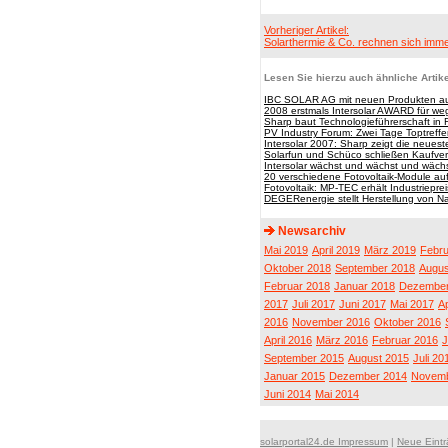
Vorheriger Artikel:
Solarthermie & Co. rechnen sich imm
Lesen Sie hierzu auch ähnliche Artike
IBC SOLAR AG mit neuen Produkten auf
2008 erstmals Intersolar AWARD für w
Sharp baut Technologieführerschaft in 
PV Industry Forum: Zwei Tage Toptreff
Intersolar 2007: Sharp zeigt die neuest
Solarfun und Schüco schließen Kaufve
Intersolar wächst und wächst und wächs
20 verschiedene Fotovoltaik-Module a
Fotovoltaik: MP-TEC erhält Industriepr
DEGERenergie stellt Herstellung von 
Newsarchiv
Mai 2019
April 2019
März 2019
Febru
Oktober 2018
September 2018
Augus
Februar 2018
Januar 2018
Dezember
2017
Juli 2017
Juni 2017
Mai 2017
Ap
2016
November 2016
Oktober 2016
April 2016
März 2016
Februar 2016
J
September 2015
August 2015
Juli 20
Januar 2015
Dezember 2014
Novemb
Juni 2014
Mai 2014
solarportal24.de Impressum
|
Neue Eint