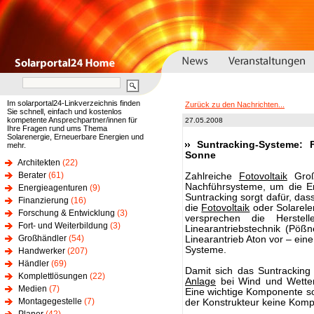
Im solarportal24-Linkverzeichnis finden
Zurück zu den Nachrichten...
Sie schnell, einfach und kostenlos
kompetente Ansprechpartner/innen für
27.05.2008
Ihre Fragen rund ums Thema
Solarenergie, Erneuerbare Energien und
Suntracking-Systeme: 
mehr.
Sonne
Architekten
(22)
Berater
(61)
Zahlreiche
Fotovoltaik
Groß
Nachführsysteme, um die E
Energieagenturen
(9)
Suntracking sorgt dafür, das
Finanzierung
(16)
die
Fotovoltaik
oder Solarele
Forschung & Entwicklung
(3)
versprechen die Herstell
Fort- und Weiterbildung
(3)
Linearantriebstechnik (Pößn
Großhändler
(54)
Linearantrieb Aton vor – ein
Systeme.
Handwerker
(207)
Händler
(69)
Damit sich das Suntracking 
Komplettlösungen
(22)
Anlage
bei Wind und Wetter 
Medien
(7)
Eine wichtige Komponente sol
Montagegestelle
(7)
der Konstrukteur keine Kom