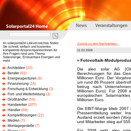
Im solarportal24-Linkverzeichnis finden
Zurück zu den Nachrichten...
Sie schnell, einfach und kostenlos
kompetente Ansprechpartner/innen für
11.02.2008
Ihre Fragen rund ums Thema
Solarenergie, Erneuerbare Energien und
Fotovoltaik-Modulproduz
mehr.
Architekten
(22)
Die aleo solar AG (Olde
Berater
(61)
Berechnungen für das Gesc
Millionen Euro. Der Vorjah
Energieagenturen
(9)
um rund 86 Prozent übertroff
Finanzierung
(16)
betrug nach Unternehmens
Forschung & Entwicklung
(3)
Millionen Euro). Für 2008 
Fort- und Weiterbildung
(3)
europäischen Solarmarkt
Großhändler
(54)
Millionen Euro.
Handwerker
(207)
Die EBIT-Marge blieb 2007 mi
Händler
(69)
Pressemitteilung weiter. 
Komplettlösungen
(22)
Ausland erzielt worden (Vorj
Medien
(7)
und Mitarbeiter stieg auf 55
Montagegestelle
(7)
Für 2008 geht aleo sola