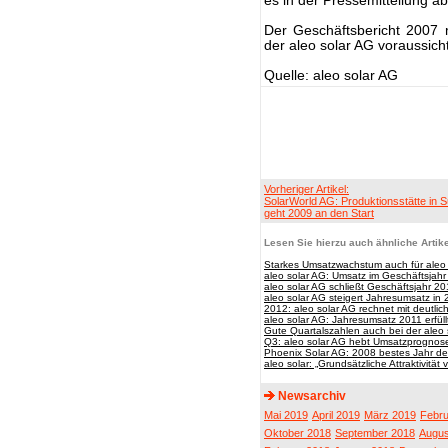
es in der Pressemitteilung a
Der Geschäftsbericht 2007 
der aleo solar AG voraussich
Quelle: aleo solar AG
Vorheriger Artikel:
SolarWorld AG: Produktionsstätte in 
geht 2009 an den Start
Lesen Sie hierzu auch ähnliche Artike
Starkes Umsatzwachstum auch für aleo 
aleo solar AG: Umsatz im Geschäftsjahr
aleo solar AG schließt Geschäftsjahr 2
aleo solar AG steigert Jahresumsatz in 
2012: aleo solar AG rechnet mit deutli
aleo solar AG: Jahresumsatz 2011 erfüll
Gute Quartalszahlen auch bei der aleo
Q3: aleo solar AG hebt Umsatzprognos
Phoenix Solar AG: 2008 bestes Jahr d
aleo solar: „Grundsätzliche Attraktivität
Newsarchiv
Mai 2019
April 2019
März 2019
Febru
Oktober 2018
September 2018
Augus