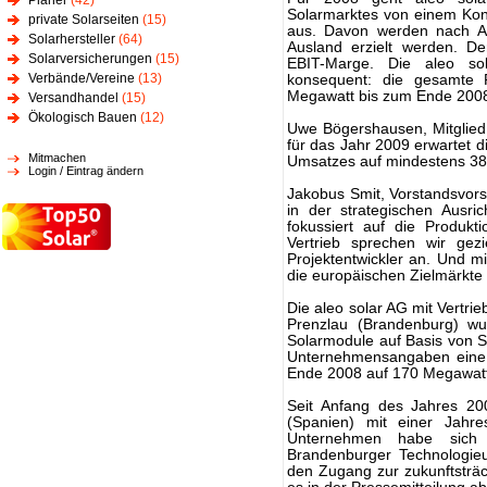
Planer
(42)
Solarmarktes von einem Kon
private Solarseiten
(15)
aus. Davon werden nach An
Solarhersteller
(64)
Ausland erzielt werden. Der
Solarversicherungen
(15)
EBIT-Marge. Die aleo so
Verbände/Vereine
(13)
konsequent: die gesamte 
Megawatt bis zum Ende 200
Versandhandel
(15)
Ökologisch Bauen
(12)
Uwe Bögershausen, Mitglied 
für das Jahr 2009 erwartet d
Mitmachen
Umsatzes auf mindestens 380
Login / Eintrag ändern
Jakobus Smit, Vorstandsvorsi
in der strategischen Ausri
fokussiert auf die Produk
Vertrieb sprechen wir gezi
Projektentwickler an. Und mi
die europäischen Zielmärkte 
Die aleo solar AG mit Vertri
Prenzlau (Brandenburg) wu
Solarmodule auf Basis von Si
Unternehmensangaben eine 
Ende 2008 auf 170 Megawatt
Seit Anfang des Jahres 20
(Spanien) mit einer Jahre
Unternehmen habe sich 
Brandenburger Technologi
den Zugang zur zukunftsträc