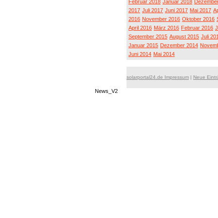
Februar 2018
Januar 2018
Dezember
2017
Juli 2017
Juni 2017
Mai 2017
Ap
2016
November 2016
Oktober 2016
April 2016
März 2016
Februar 2016
J
September 2015
August 2015
Juli 20
Januar 2015
Dezember 2014
Novemb
Juni 2014
Mai 2014
solarportal24.de Impressum
|
Neue Eint
News_V2