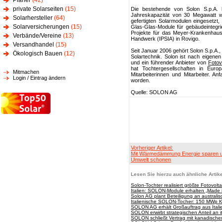
Planer
(42)
private Solarseiten
(15)
Die bestehende von Solon S.p.A. b
Jahreskapazität von 30 Megawatt wer
Solarhersteller
(64)
gefertigten Solarmodulen eingesetzt, 
Solarversicherungen
(15)
Glas-Glas-Module für gebäudeintegr
Projekte für das Meyer-Krankenhaus 
Verbände/Vereine
(13)
Handwerk (IPSIA) in Rovigo.
Versandhandel
(15)
Seit Januar 2006 gehört Solon S.p.A., 
Ökologisch Bauen
(12)
Solartechnik. Solon ist nach eigene
und ein führender Anbieter von
Fotov
hat Tochtergesellschaften in Eur
Mitmachen
Mitarbeiterinnen und Mitarbeiter. A
Login / Eintrag ändern
worden.
Quelle: SOLON AG
Vorheriger Artikel:
Mit Wärmedämmung Energie sparen u
Umwelt schonen
Lesen Sie hierzu auch ähnliche Artike
Solon-Tochter realisiert größte Fotovolt
Italien: SOLON-Module erhalten „Made i
Solon AG plant Beteiligung an austra
Italienische SOLON-Tocher: 150 MWp Kra
SOLON AG erhält Großauftrag aus Ital
SOLON erwirbt strategischen Anteil an i
SOLON schließt Vertrag mit kanadischem