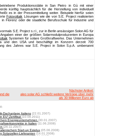
etriebene Produktionsstätte in San Pietro in Gù mit einer
de künftig hauptsächlich für die Herstellung von individuell
heißt es in der Pressemitteilung weiter. Beispiele hierfür seien
ierte
Fotovoltaik
Lösungen wie die von S.E. Project realisierten
in Florenz oder die staatliche Berufsschule für Industrie und
vormals S.E. Project s.r.l., zur in Berlin ansässigen Solon AG für
n Angaben einer der größten Solarmodulproduzenten in Europa
oltaik
Systemen für solare Großkraftwerke. Das Unternehmen
opa und den USA und beschäftigt im Konzern derzeit 700
nfang des Jahres war S.E. Project in Solon S.p.A. umbenannt
Nächster Artikel:
nd die
aleo solar AG schließt weitere Verträge über mehr
als 30 Millionen Euro ab
l:
aik-Dachanlage Italiens
(22.01.2007)
n EU“-Zertifikat
(10.08.2011)
lischem Energieunternehmen
(30.01.2007)
ftwerksprojekte in Italien
(11.06.2008)
ien
(26.11.2007)
talienischem Start-up Estelux
(05.06.2008)
 Solarzellen-Lieferanten
(14.01.2008)