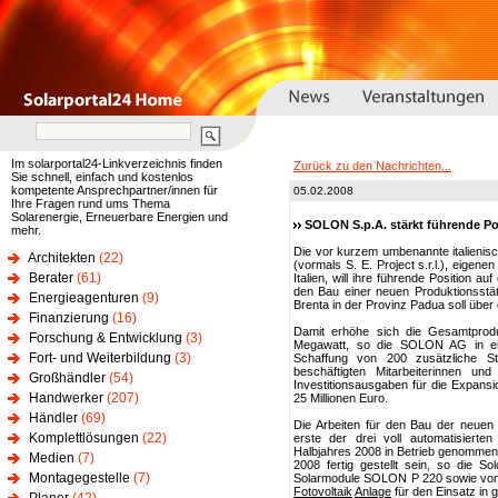
Im solarportal24-Linkverzeichnis finden
Zurück zu den Nachrichten...
Sie schnell, einfach und kostenlos
kompetente Ansprechpartner/innen für
05.02.2008
Ihre Fragen rund ums Thema
Solarenergie, Erneuerbare Energien und
SOLON S.p.A. stärkt führende Pos
mehr.
Die vor kurzem umbenannte italienis
Architekten
(22)
(vormals S. E. Project s.r.l.), eigen
Berater
(61)
Italien, will ihre führende Position 
den Bau einer neuen Produktionsstä
Energieagenturen
(9)
Brenta in der Provinz Padua soll übe
Finanzierung
(16)
Damit erhöhe sich die Gesamtprod
Forschung & Entwicklung
(3)
Megawatt, so die SOLON AG in ein
Fort- und Weiterbildung
(3)
Schaffung von 200 zusätzliche St
beschäftigten Mitarbeiterinnen u
Großhändler
(54)
Investitionsausgaben für die Expans
Handwerker
(207)
25 Millionen Euro.
Händler
(69)
Die Arbeiten für den Bau der neuen
Komplettlösungen
(22)
erste der drei voll automatisierte
Halbjahres 2008 in Betrieb genomme
Medien
(7)
2008 fertig gestellt sein, so die S
Montagegestelle
(7)
Solarmodule SOLON P 220 sowie von 
Fotovoltaik
Anlage
für den Einsatz in 