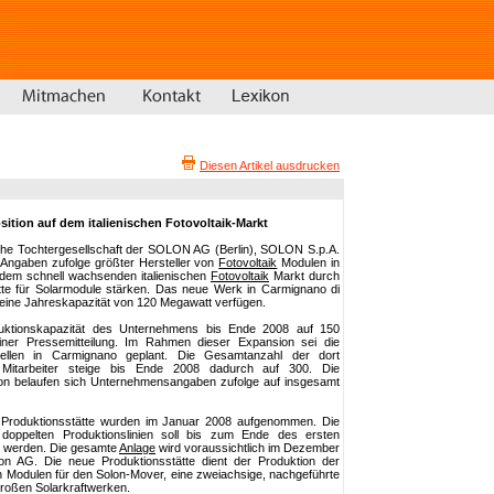
Diesen Artikel ausdrucken
ition auf dem italienischen Fotovoltaik-Markt
che Tochtergesellschaft der SOLON AG (Berlin), SOLON S.p.A.
en Angaben zufolge größter Hersteller von
Fotovoltaik
Modulen in
auf dem schnell wachsenden italienischen
Fotovoltaik
Markt durch
tte für Solarmodule stärken. Das neue Werk in Carmignano di
r eine Jahreskapazität von 120 Megawatt verfügen.
uktionskapazität des Unternehmens bis Ende 2008 auf 150
er Pressemitteilung. Im Rahmen dieser Expansion sei die
ellen in Carmignano geplant. Die Gesamtanzahl der dort
nd Mitarbeiter steige bis Ende 2008 dadurch auf 300. Die
ion belaufen sich Unternehmensangaben zufolge auf insgesamt
 Produktionsstätte wurden im Januar 2008 aufgenommen. Die
n doppelten Produktionslinien soll bis zum Ende des ersten
n werden. Die gesamte
Anlage
wird voraussichtlich im Dezember
olon AG. Die neue Produktionsstätte dient der Produktion der
Modulen für den Solon-Mover, eine zweiachsige, nachgeführte
großen Solarkraftwerken.