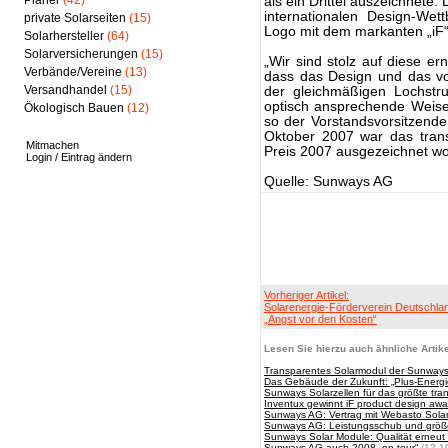
Planer
(42)
als ein Drittel auszeichnete.
internationalen Design-Wet
private Solarseiten
(15)
Logo mit dem markanten „iF“
Solarhersteller
(64)
Solarversicherungen
(15)
„Wir sind stolz auf diese er
Verbände/Vereine
(13)
dass das Design und das von
Versandhandel
(15)
der gleichmäßigen Lochstr
optisch ansprechende Weise 
Ökologisch Bauen
(12)
so der Vorstandsvorsitzend
Oktober 2007 war das tran
Mitmachen
Preis 2007 ausgezeichnet w
Login / Eintrag ändern
Quelle: Sunways AG
Vorheriger Artikel:
Solarenergie-Förderverein Deutschlan
„Angst vor den Kosten“
Lesen Sie hierzu auch ähnliche Artike
Transparentes Solarmodul der Sunways 
Das Gebäude der Zukunft: „Plus-Energi
Sunways Solarzellen für das größte tra
Inventux gewinnt iF product design aw
Sunways AG: Vertrag mit Webasto Sola
Sunways AG: Leistungsschub und größere
Sunways Solar Module: Qualität erneut 
Sunways AG auch 2008 „on tour“
(12.1