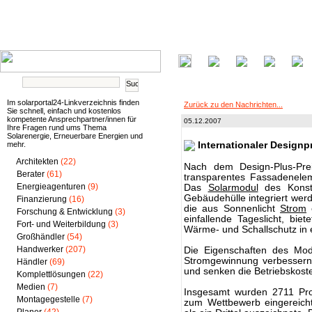
Im solarportal24-Linkverzeichnis finden
Zurück zu den Nachrichten...
Sie schnell, einfach und kostenlos
kompetente Ansprechpartner/innen für
05.12.2007
Ihre Fragen rund ums Thema
Solarenergie, Erneuerbare Energien und
mehr.
Internationaler Designp
Architekten
(22)
Nach dem Design-Plus-Prei
Berater
(61)
transparentes Fassadenele
Energieagenturen
(9)
Das
Solarmodul
des Kons
Gebäudehülle integriert wer
Finanzierung
(16)
die aus Sonnenlicht
Strom
e
Forschung & Entwicklung
(3)
einfallende Tageslicht, biet
Fort- und Weiterbildung
(3)
Wärme- und Schallschutz in 
Großhändler
(54)
Handwerker
(207)
Die Eigenschaften des Modu
Stromgewinnung verbessern
Händler
(69)
und senken die Betriebskost
Komplettlösungen
(22)
Medien
(7)
Insgesamt wurden 2711 Pr
Montagegestelle
(7)
zum Wettbewerb eingereicht