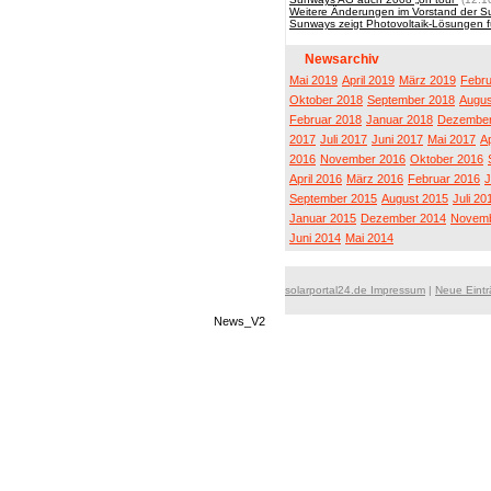
Weitere Änderungen im Vorstand der 
Sunways zeigt Photovoltaik-Lösungen f
Newsarchiv
Mai 2019
April 2019
März 2019
Febru
Oktober 2018
September 2018
Augus
Februar 2018
Januar 2018
Dezember
2017
Juli 2017
Juni 2017
Mai 2017
Ap
2016
November 2016
Oktober 2016
April 2016
März 2016
Februar 2016
J
September 2015
August 2015
Juli 20
Januar 2015
Dezember 2014
Novemb
Juni 2014
Mai 2014
solarportal24.de Impressum
|
Neue Eint
News_V2