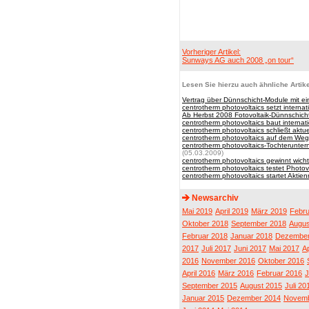
Vorheriger Artikel:
Sunways AG auch 2008 „on tour“
Lesen Sie hierzu auch ähnliche Artike
Vertrag über Dünnschicht-Module mit 
centrotherm photovoltaics setzt interna
Ab Herbst 2008 Fotovoltaik-Dünnschic
centrotherm photovoltaics baut internat
centrotherm photovoltaics schließt akt
centrotherm photovoltaics auf dem Weg
centrotherm photovoltaics-Tochterunter
(05.03.2009)
centrotherm photovoltaics gewinnt wich
centrotherm photovoltaics testet Photo
centrotherm photovoltaics startet Akti
Newsarchiv
Mai 2019
April 2019
März 2019
Febru
Oktober 2018
September 2018
Augus
Februar 2018
Januar 2018
Dezember
2017
Juli 2017
Juni 2017
Mai 2017
Ap
2016
November 2016
Oktober 2016
April 2016
März 2016
Februar 2016
J
September 2015
August 2015
Juli 20
Januar 2015
Dezember 2014
Novemb