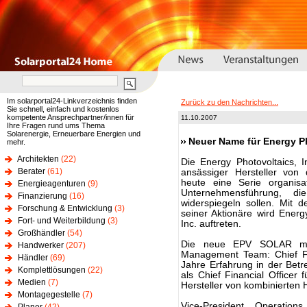
Im solarportal24-Linkverzeichnis finden
Zurück zu den Nachrichten...
Sie schnell, einfach und kostenlos
kompetente Ansprechpartner/innen für
11.10.2007
Ihre Fragen rund ums Thema
Solarenergie, Erneuerbare Energien und
Neuer Name für Energy Ph
mehr.
Architekten
(22)
Die Energy Photovoltaics, 
Berater
(61)
ansässiger Hersteller von
heute eine Serie organis
Energieagenturen
(9)
Unternehmensführung, d
Finanzierung
(16)
widerspiegeln sollen. Mit 
Forschung & Entwicklung
(3)
seiner Aktionäre wird Energ
Fort- und Weiterbildung
(3)
Inc. auftreten.
Großhändler
(54)
Die neue EPV SOLAR mel
Handwerker
(207)
Management Team: Chief Fi
Händler
(69)
Jahre Erfahrung in der Bet
Komplettlösungen
(22)
als Chief Financial Officer
Medien
(7)
Hersteller von kombinierten H
Montagegestelle
(7)
Vice-President Operatio