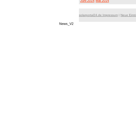
Juni 2014
Mai 2014
solarportal24.de Impressum
|
Neue Eint
News_V2