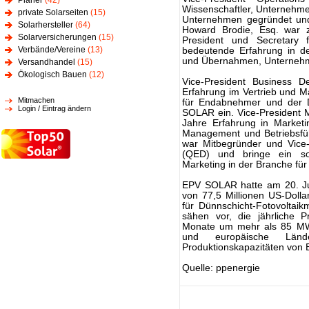
Planer
(42)
Wissenschaftler, Unternehmer
private Solarseiten
(15)
Unternehmen gegründet und
Solarhersteller
(64)
Howard Brodie, Esq. war zu
Solarversicherungen
(15)
President und Secretary
Verbände/Vereine
(13)
bedeutende Erfahrung in de
und Übernahmen, Unternehm
Versandhandel
(15)
Ökologisch Bauen
(12)
Vice-President Business D
Erfahrung im Vertrieb und 
Mitmachen
für Endabnehmer und der De
Login / Eintrag ändern
SOLAR ein. Vice-President 
Jahre Erfahrung in Marketin
Management und Betriebsfüh
war Mitbegründer und Vice-
(QED) und bringe ein so
Marketing in der Branche fü
EPV SOLAR hatte am 20. Jun
von 77,5 Millionen US-Dolla
für Dünnschicht-Fotovoltai
sähen vor, die jährliche 
Monate um mehr als 85 MW
und europäische Län
Produktionskapazitäten von
Quelle: ppenergie