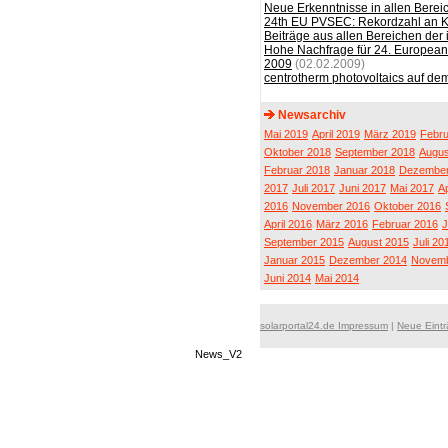
Neue Erkenntnisse in allen Bereic
24th EU PVSEC: Rekordzahl an K
Beiträge aus allen Bereichen der 
Hohe Nachfrage für 24. European 
2009
(02.02.2009)
centrotherm photovoltaics auf de
Newsarchiv
Mai 2019
April 2019
März 2019
Febru
Oktober 2018
September 2018
Augus
Februar 2018
Januar 2018
Dezember
2017
Juli 2017
Juni 2017
Mai 2017
Ap
2016
November 2016
Oktober 2016
April 2016
März 2016
Februar 2016
J
September 2015
August 2015
Juli 20
Januar 2015
Dezember 2014
Novemb
Juni 2014
Mai 2014
solarportal24.de Impressum
|
Neue Eint
News_V2