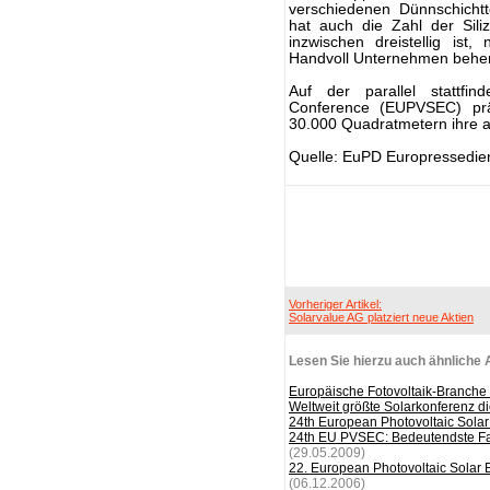
verschiedenen Dünnschichtt
hat auch die Zahl der Sili
inzwischen dreistellig is
Handvoll Unternehmen beher
Auf der parallel stattfi
Conference (EUPVSEC) präs
30.000 Quadratmetern ihre a
Quelle: EuPD Europressedie
Vorheriger Artikel:
Solarvalue AG platziert neue Aktien
Lesen Sie hierzu auch ähnliche A
Europäische Fotovoltaik-Branche tr
Weltweit größte Solarkonferenz d
24th European Photovoltaic Sola
24th EU PVSEC: Bedeutendste Fach
(29.05.2009)
22. European Photovoltaic Solar
(06.12.2006)