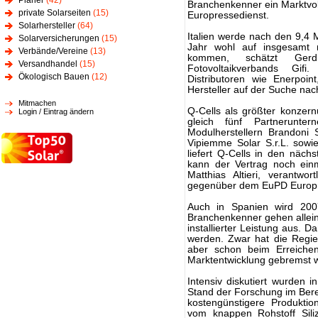
Planer
(42)
Branchenkenner ein Marktvo
private Solarseiten
(15)
Europressedienst.
Solarhersteller
(64)
Italien werde nach den 9,4 M
Solarversicherungen
(15)
Jahr wohl auf insgesamt m
Verbände/Vereine
(13)
kommen, schätzt Gerd
Versandhandel
(15)
Fotovoltaikverbands Gif
Ökologisch Bauen
(12)
Distributoren wie Enerpoin
Hersteller auf der Suche nach
Mitmachen
Q-Cells als größter konzern
Login / Eintrag ändern
gleich fünf Partnerunte
Modulherstellern Brandoni S
Vipiemme Solar S.r.L. sowi
liefert Q-Cells in den näch
kann der Vertrag noch ein
Matthias Altieri, verantwor
gegenüber dem EuPD Europr
Auch in Spanien wird 200
Branchenkenner gehen allei
installierter Leistung aus. 
werden. Zwar hat die Regie
aber schon beim Erreichen
Marktentwicklung gebremst 
Intensiv diskutiert wurden 
Stand der Forschung im Bere
kostengünstigere Produktio
vom knappen Rohstoff Siliz