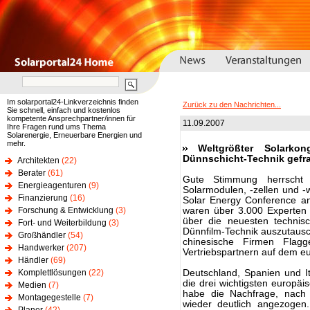
Im solarportal24-Linkverzeichnis finden
Zurück zu den Nachrichten...
Sie schnell, einfach und kostenlos
kompetente Ansprechpartner/innen für
11.09.2007
Ihre Fragen rund ums Thema
Solarenergie, Erneuerbare Energien und
mehr.
Weltgrößter Solarkon
Dünnschicht-Technik gefr
Architekten
(22)
Berater
(61)
Gute Stimmung herrscht 
Energieagenturen
(9)
Solarmodulen, -zellen und -w
Finanzierung
(16)
Solar Energy Conference an
Forschung & Entwicklung
(3)
waren über 3.000 Experten 
über die neuesten technisc
Fort- und Weiterbildung
(3)
Dünnfilm-Technik auszutausc
Großhändler
(54)
chinesische Firmen Flag
Handwerker
(207)
Vertriebspartnern auf dem e
Händler
(69)
Komplettlösungen
(22)
Deutschland, Spanien und It
die drei wichtigsten europä
Medien
(7)
habe die Nachfrage, nach 
Montagegestelle
(7)
wieder deutlich angezogen