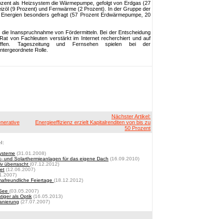
rozent als Heizsystem die Wärmepumpe, gefolgt von Erdgas (27
eizöl (9 Prozent) und Fernwärme (2 Prozent). In der Gruppe der
ven Energien besonders gefragt (57 Prozent Erdwärmepumpe, 20
nt die Inanspruchnahme von Fördermitteln. Bei der Entscheidung
at von Fachleuten verstärkt im Internet recherchiert und auf
egriffen. Tageszeitung und Fernsehen spielen bei der
ntergeordnete Rolle.
Nächster Artikel:
nerative
Energieeffizienz erzielt Kapitalrenditen von bis zu
50 Prozent
l:
systeme
(31.01.2008)
- und Solarthermieanlagen für das eigene Dach
(16.09.2010)
iv überrascht
(07.12.2012)
et
(12.06.2007)
1.2007)
mafreundliche Feiertage
(18.12.2012)
 See
(03.05.2007)
tiger als Optik
(16.05.2013)
anierung
(27.07.2007)