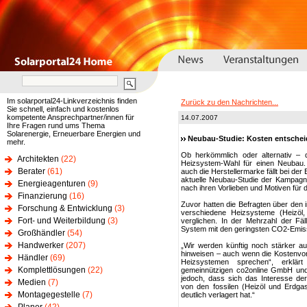
Im solarportal24-Linkverzeichnis finden
Zurück zu den Nachrichten...
Sie schnell, einfach und kostenlos
kompetente Ansprechpartner/innen für
14.07.2007
Ihre Fragen rund ums Thema
Solarenergie, Erneuerbare Energien und
Neubau-Studie: Kosten entschei
mehr.
Ob herkömmlich oder alternativ – d
Architekten
(22)
Heizsystem-Wahl für einen Neubau. 
Berater
(61)
auch die Herstellermarke fällt bei d
aktuelle Neubau-Studie der Kampagne
Energieagenturen
(9)
nach ihren Vorlieben und Motiven für 
Finanzierung
(16)
Zuvor hatten die Befragten über den
Forschung & Entwicklung
(3)
verschiedene Heizsysteme (Heizöl
Fort- und Weiterbildung
(3)
verglichen. In der Mehrzahl der Fäl
System mit den geringsten CO2-Emis
Großhändler
(54)
Handwerker
(207)
„Wir werden künftig noch stärker a
hinweisen – auch wenn die Kostenvort
Händler
(69)
Heizsystemen sprechen“, erklär
Komplettlösungen
(22)
gemeinnützigen co2online GmbH und 
jedoch, dass sich das Interesse de
Medien
(7)
von den fossilen (Heizöl und Erdgas
Montagegestelle
(7)
deutlich verlagert hat.“