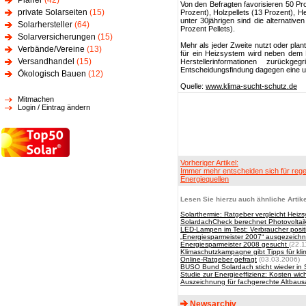
Planer
(42)
Von den Befragten favorisieren 50 P
private Solarseiten
(15)
Prozent), Holzpellets (13 Prozent), H
unter 30jährigen sind die alternati
Solarhersteller
(64)
Prozent Pellets).
Solarversicherungen
(15)
Mehr als jeder Zweite nutzt oder pla
Verbände/Vereine
(13)
für ein Heizsystem wird neben dem R
Versandhandel
(15)
Herstellerinformationen zurückg
Entscheidungsfindung dagegen eine u
Ökologisch Bauen
(12)
Quelle:
www.klima-sucht-schutz.de
Mitmachen
Login / Eintrag ändern
Vorheriger Artikel:
Immer mehr entscheiden sich für rege
Energiequellen
Lesen Sie hierzu auch ähnliche Artike
Solarthermie: Ratgeber vergleicht Heiz
SolardachCheck berechnet Photovoltaik
LED-Lampen im Test: Verbraucher posit
„Energiesparmeister 2007“ ausgezeichn
Energiesparmeister 2008 gesucht
(22.1
Klimaschutzkampagne gibt Tipps für kli
Online-Ratgeber gefragt
(03.03.2006)
BUSO Bund Solardach sticht wieder in
Studie zur Energieeffizienz: Kosten wich
Auszeichnung für fachgerechte Altbaus
Newsarchiv