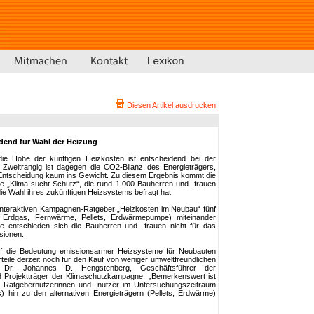
Diesen Artikel ausdrucken
dend für Wahl der Heizung
ie Höhe der künftigen Heizkosten ist entscheidend bei der
Zweitrangig ist dagegen die CO2-Bilanz des Energieträgers,
er Entscheidung kaum ins Gewicht. Zu diesem Ergebnis kommt die
 „Klima sucht Schutz“, die rund 1.000 Bauherren und -frauen
die Wahl ihres zukünftigen Heizsystems befragt hat.
 interaktiven Kampagnen-Ratgeber „Heizkosten im Neubau“ fünf
, Erdgas, Fernwärme, Pellets, Erdwärmepumpe) miteinander
le entschieden sich die Bauherren und -frauen nicht für das
sionen.
uf die Bedeutung emissionsarmer Heizsysteme für Neubauten
eile derzeit noch für den Kauf von weniger umweltfreundlichen
t Dr. Johannes D. Hengstenberg, Geschäftsführer der
Projektträger der Klimaschutzkampagne. „Bemerkenswert ist
r Ratgebernutzerinnen und -nutzer im Untersuchungszeitraum
) hin zu den alternativen Energieträgern (Pellets, Erdwärme)