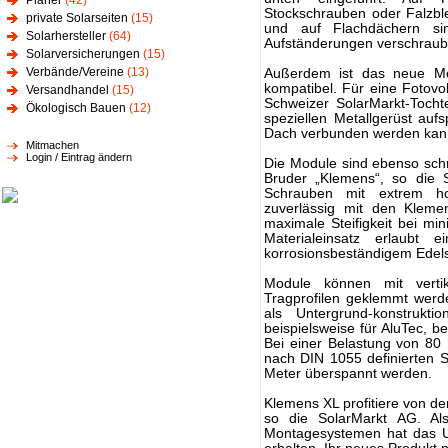
Planer
(42)
Stockschrauben oder Falzbl
private Solarseiten
(15)
und auf Flachdächern si
Solarhersteller
(64)
Aufständerungen verschraub
Solarversicherungen
(15)
Verbände/Vereine
(13)
Außerdem ist das neue Mo
kompatibel. Für eine Fotovo
Versandhandel
(15)
Schweizer SolarMarkt-Tocht
Ökologisch Bauen
(12)
speziellen Metallgerüst au
Dach verbunden werden kan
Mitmachen
Login / Eintrag ändern
Die Module sind ebenso sch
Bruder „Klemens“, so die 
Schrauben mit extrem ho
zuverlässig mit den Klemen
maximale Steifigkeit bei m
Materialeinsatz erlaubt 
korrosionsbeständigem Edels
Module können mit verti
Tragprofilen geklemmt werde
als Untergrund-konstrukti
beispielsweise für AluTec, b
Bei einer Belastung von 80
nach DIN 1055 definierten 
Meter überspannt werden.
Klemens XL profitiere von 
so die SolarMarkt AG. Al
Montagesystemen hat das 