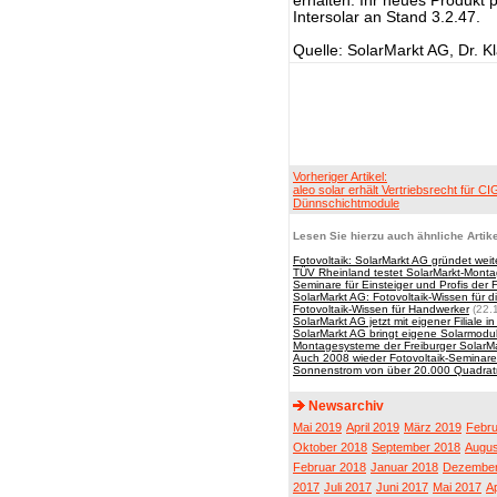
erhalten. Ihr neues Produkt 
Intersolar an Stand 3.2.47.
Quelle: SolarMarkt AG, Dr. K
Vorheriger Artikel:
aleo solar erhält Vertriebsrecht für C
Dünnschichtmodule
Lesen Sie hierzu auch ähnliche Artike
Fotovoltaik: SolarMarkt AG gründet we
TÜV Rheinland testet SolarMarkt-Monta
Seminare für Einsteiger und Profis der 
SolarMarkt AG: Fotovoltaik-Wissen für 
Fotovoltaik-Wissen für Handwerker
(22.
SolarMarkt AG jetzt mit eigener Filiale i
SolarMarkt AG bringt eigene Solarmodu
Montagesysteme der Freiburger SolarM
Auch 2008 wieder Fotovoltaik-Seminare
Sonnenstrom von über 20.000 Quadrat
Newsarchiv
Mai 2019
April 2019
März 2019
Febru
Oktober 2018
September 2018
Augus
Februar 2018
Januar 2018
Dezember
2017
Juli 2017
Juni 2017
Mai 2017
Ap