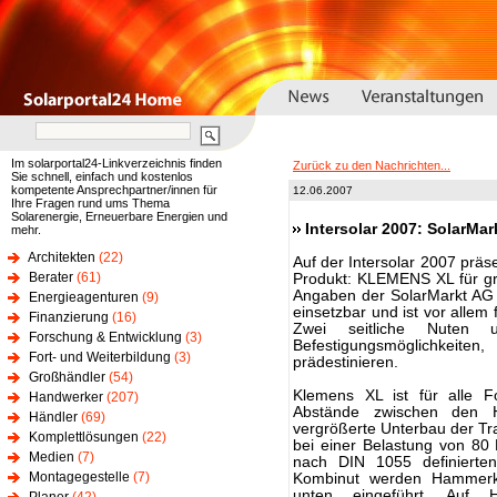
Im solarportal24-Linkverzeichnis finden
Zurück zu den Nachrichten...
Sie schnell, einfach und kostenlos
kompetente Ansprechpartner/innen für
12.06.2007
Ihre Fragen rund ums Thema
Solarenergie, Erneuerbare Energien und
Intersolar 2007: SolarMa
mehr.
Architekten
(22)
Auf der Intersolar 2007 präs
Berater
(61)
Produkt: KLEMENS XL für g
Angaben der SolarMarkt AG i
Energieagenturen
(9)
einsetzbar und ist vor allem
Finanzierung
(16)
Zwei seitliche Nuten 
Forschung & Entwicklung
(3)
Befestigungsmöglichkeite
Fort- und Weiterbildung
(3)
prädestinieren.
Großhändler
(54)
Klemens XL ist für alle Fo
Handwerker
(207)
Abstände zwischen den H
Händler
(69)
vergrößerte Unterbau der Tra
Komplettlösungen
(22)
bei einer Belastung von 80
Medien
(7)
nach DIN 1055 definierte
Montagegestelle
(7)
Kombinut werden Hammerk
unten eingeführt. Auf H