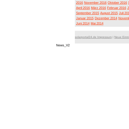
2016
November 2016
Oktober 2016
April 2016
März 2016
Februar 2016
J
September 2015
August 2015
Juli 20
Januar 2015
Dezember 2014
Novemb
Juni 2014
Mai 2014
solarportal24.de Impressum
|
Neue Eint
News_V2