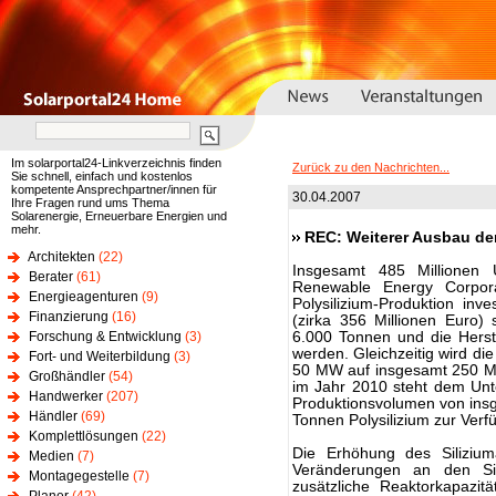
Im solarportal24-Linkverzeichnis finden
Zurück zu den Nachrichten...
Sie schnell, einfach und kostenlos
kompetente Ansprechpartner/innen für
30.04.2007
Ihre Fragen rund ums Thema
Solarenergie, Erneuerbare Energien und
mehr.
REC: Weiterer Ausbau der
Architekten
(22)
Insgesamt 485 Millionen U
Berater
(61)
Renewable Energy Corpor
Energieagenturen
(9)
Polysilizium-Produktion inv
Finanzierung
(16)
(zirka 356 Millionen Euro)
Forschung & Entwicklung
(3)
6.000 Tonnen und die Herst
werden. Gleichzeitig wird di
Fort- und Weiterbildung
(3)
50 MW auf insgesamt 250 M
Großhändler
(54)
im Jahr 2010 steht dem Unt
Handwerker
(207)
Produktionsvolumen von ins
Händler
(69)
Tonnen Polysilizium zur Verf
Komplettlösungen
(22)
Die Erhöhung des Siliziuma
Medien
(7)
Veränderungen an den Si
Montagegestelle
(7)
zusätzliche Reaktorkapazit