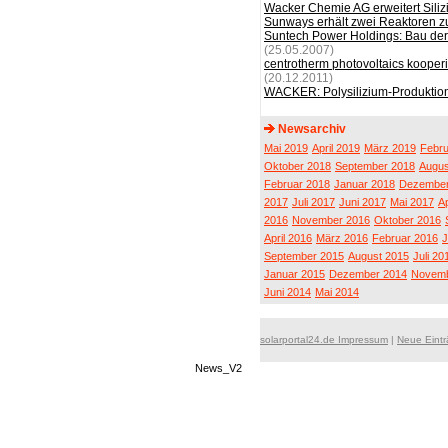
Wacker Chemie AG erweitert Sili
Sunways erhält zwei Reaktoren zu
Suntech Power Holdings: Bau der 
(25.05.2007)
centrotherm photovoltaics kooper
(20.12.2011)
WACKER: Polysilizium-Produktion 
Newsarchiv
Mai 2019
April 2019
März 2019
Febru
Oktober 2018
September 2018
Augus
Februar 2018
Januar 2018
Dezember
2017
Juli 2017
Juni 2017
Mai 2017
Ap
2016
November 2016
Oktober 2016
April 2016
März 2016
Februar 2016
J
September 2015
August 2015
Juli 20
Januar 2015
Dezember 2014
Novemb
Juni 2014
Mai 2014
solarportal24.de Impressum
|
Neue Eint
News_V2