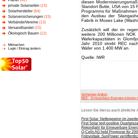
Planer
(42)
diesen Modernisierungsmaß
private Solarseiten
(15)
Standort Butte, USA von 15 P
Solarhersteller
(64)
Programms für Maßnahmen z
den Ausbau der Silangasher
Solarversicherungen
(15)
Fabrik in Moses Lake (Washi
Verbände/Vereine
(13)
Versandhandel
(15)
Zusätzlich will der im rege
Ökologisch Bauen
(12)
weitere 200 Millionen NOK 
Waferkapazitäten in Glomf
Jahr 2010 strebt REC nach
Mitmachen
Wafer von 1.400 MW an.
Login / Eintrag ändern
Quelle: IWR
Vorheriger Artikel:
BEE: „Erneuerbare Energien können 
Lesen Sie hierzu auch ähnliche A
First Solar: Nettogewinn im zweite
First Solar legt positive Quartals
Rekordjahr für Erneuerbare Ener
Q-Cells AG hebt Prognose für 20
Fotovoltaik: SunPower veröffentli