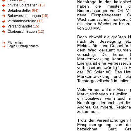
Planer
(42)
Nachfrage in das italienis
private Solarseiten
(15)
haben die meisten 
Solarhersteller
(64)
Niederlassungen vor Ort. V
neue Einspeisegesetz „C
Solarversicherungen
(15)
Wachstumsschub markiert. 
Verbände/Vereine
(13)
mit einem Wachstum bis zu
Versandhandel
(15)
von 200 MW.
Ökologisch Bauen
(12)
Doch obwohl die größten H
nach der Beseitigung letz
Mitmachen
Elektrizitäts- und Gasbehö
Login / Eintrag ändern
dem Weg geräumt wurden, z
vorsichtig: Die hohen 
Marktentwicklung konnten 
Energia ist eine Verbesser
verbesserungswürdig.“, so 
der IBC Solar AG. Das Unt
Marktentwicklung und p
Tochtergesellschaft in Italie
Viele Firmen auf der Messe g
Markt ausbauen zu wollen. 
ein positives, wenn auch 
Nachfrage, dennoch sei die
Andrea Galimberti, Region
zusammen.
Trotz der Vereinfachungen 
Einspeiseregelung von d
bezeichnet. Gert Gre