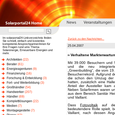
Im solarportal24-Linkverzeichnis finden
Zurück zu den Nachrichten...
Sie schnell, einfach und kostenlos
kompetente Ansprechpartner/innen für
25.04.2007
Ihre Fragen rund ums Thema
Solarenergie, Erneuerbare Energien und
mehr.
Verhaltene Markterwartun
Architekten
(22)
Mit 39.000 Besuchern und 5
Berater
(61)
und die neu integrierte
Energieagenturen
(9)
„Greenbuilding“, die vom 19.
Finanzierung
(16)
Besucherrekord. Aufgrund de
Forschung & Entwicklung
(3)
die schon den Umzug der 
hatten, zusätzlich eine Ha
Fort- und Weiterbildung
(3)
Anteil der Aussteller kam a
Großhändler
(54)
Neben Solarfirmen waren un
Handwerker
(207)
aus dem Bereich Sanitär Hei
Händler
(69)
und Vaillant.
Komplettlösungen
(22)
Dass
Fotovoltaik
auf dem 
Medien
(7)
bedeutendere Rolle spielt, be
Montagegestelle
(7)
Vaillant, nach dessen A