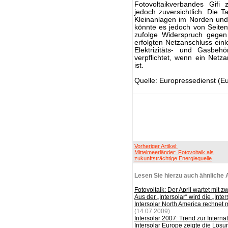
Fotovoltaikverbandes Gifi
jedoch zuversichtlich. Die T
Kleinanlagen im Norden un
könnte es jedoch von Seite
zufolge Widerspruch gegen
erfolgten Netzanschluss ei
Elektrizitäts- und Gasbeh
verpflichtet, wenn ein Net
ist.
Quelle: Europressedienst (E
Vorheriger Artikel:
Mittelmeerländer: Fotovoltaik als
zukunftsträchtige Energiequelle
Lesen Sie hierzu auch ähnliche A
Fotovoltaik: Der April wartet mit
Aus der „Intersolar“ wird die „Inte
Intersolar North America rechnet
(14.07.2009)
Intersolar 2007: Trend zur Interna
Intersolar Europe zeigte die Lösu