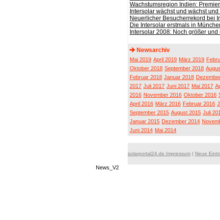
Wachstumsregion Indien: Premie
Intersolar wächst und wächst und 
Neuerlicher Besucherrekord bei I
Die Intersolar erstmals in Münche
Intersolar 2008: Noch größer und 
Newsarchiv
Mai 2019
April 2019
März 2019
Febru
Oktober 2018
September 2018
Augus
Februar 2018
Januar 2018
Dezember
2017
Juli 2017
Juni 2017
Mai 2017
Ap
2016
November 2016
Oktober 2016
April 2016
März 2016
Februar 2016
J
September 2015
August 2015
Juli 20
Januar 2015
Dezember 2014
Novemb
Juni 2014
Mai 2014
solarportal24.de Impressum
|
Neue Eint
News_V2