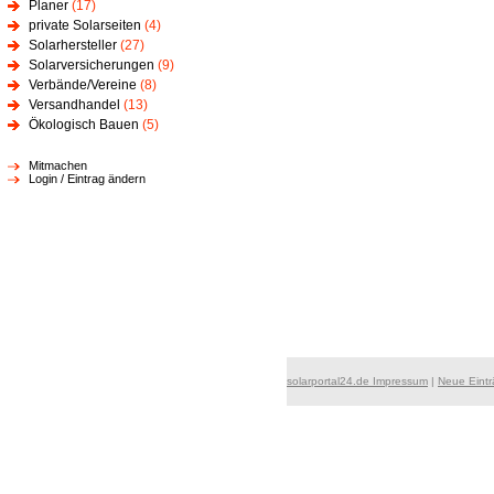
Planer
(17)
private Solarseiten
(4)
Solarhersteller
(27)
Solarversicherungen
(9)
Verbände/Vereine
(8)
Versandhandel
(13)
Ökologisch Bauen
(5)
Mitmachen
Login / Eintrag ändern
solarportal24.de Impressum
|
Neue Eint