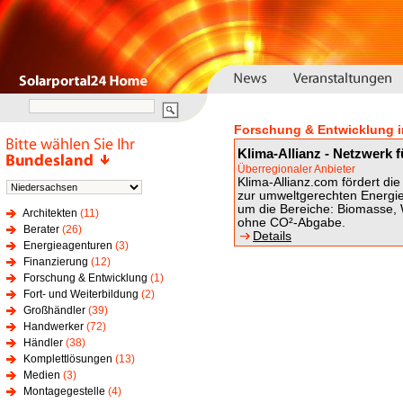
Forschung & Entwicklung 
Klima-Allianz - Netzwerk f
Überregionaler Anbieter
Klima-Allianz.com fördert d
zur umweltgerechten Energi
um die Bereiche: Biomasse,
Architekten
(11)
ohne CO²-Abgabe.
Berater
(26)
Details
Energieagenturen
(3)
Finanzierung
(12)
Forschung & Entwicklung
(1)
Fort- und Weiterbildung
(2)
Großhändler
(39)
Handwerker
(72)
Händler
(38)
Komplettlösungen
(13)
Medien
(3)
Montagegestelle
(4)