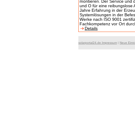
montieren. Der Service und d
und O für eine reibungslose A
Jahre Erfahrung in der Erze
Systemlösungen in der Befest
Werke nach ISO 9001 zertifiz
Fachkompetenz vor Ort durc
Details
solarportal24.de Impressum
|
Neue Eint