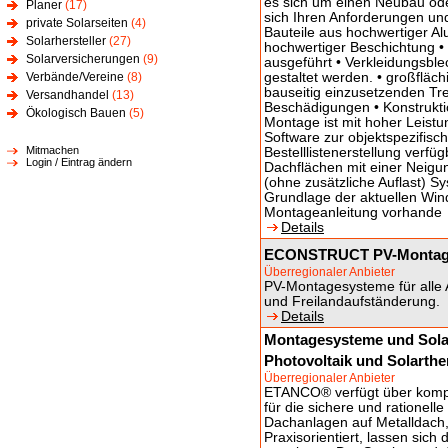
es sich um einen Neubau od
Planer
(17)
sich Ihren Anforderungen und
private Solarseiten
(4)
Bauteile aus hochwertiger Al
Solarhersteller
(27)
hochwertiger Beschichtung •
Solarversicherungen
(9)
ausgeführt • Verkleidungsble
Verbände/Vereine
(8)
gestaltet werden. • großfläc
bauseitig einzusetzenden Tr
Versandhandel
(13)
Beschädigungen • Konstruktio
Ökologisch Bauen
(5)
Montage ist mit hoher Leis
Software zur objektspezifisc
Mitmachen
Bestelllistenerstellung verf
Login / Eintrag ändern
Dachflächen mit einer Neigun
(ohne zusätzliche Auflast) S
Grundlage der aktuellen Win
Montageanleitung vorhande
Details
ECONSTRUCT PV-Montag
Überregionaler Anbieter
PV-Montagesysteme für alle
und Freilandaufständerung.
Details
Montagesysteme und Solar
Photovoltaik und Solarthe
Überregionaler Anbieter
ETANCO® verfügt über kompl
für die sichere und rationell
Dachanlagen auf Metalldach,
Praxisorientiert, lassen sic