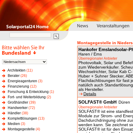
Montagegestelle in Nieder
Hankofer Emslandsolar-Ph
Haren / Ems
Überregionaler Anbieter
Photovoltaik, Solar und Befe
zum Wiederverkäufer. Scheut
Architekten
(11)
Wechselrichter, Solar Kab C-
Berater
(26)
Huber + Suhner Stecker, ABB
Flachdachlösungen für fast 
Energieagenturen
(3)
natülich auch Standartlösung
Finanzierung
(12)
als Hersteller.
Forschung & Entwicklung
(1)
Details
Fort- und Weiterbildung
(2)
SOLFAST® GmbH
Düren
Großhändler
(39)
Überregionaler Anbieter
Handwerker
(72)
SOLFAST® ist eine standfest
Händler
(38)
Module zur Strom- und Ener
Komplettlösungen
(13)
Dachdurchdringung ohne zusät
Medien
(3)
werden kann. Sie zeichnet si
Montagegestelle
(4)
SOLFAST® ist für den Einsat